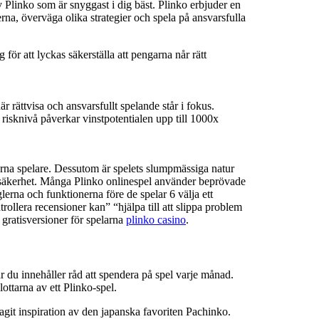
 av Plinko som är snyggast i dig bäst. Plinko erbjuder en
erna, överväga olika strategier och spela på ansvarsfulla
 för att lyckas säkerställa att pengarna når rätt
r rättvisa och ansvarsfullt spelande står i fokus.
 risknivå påverkar vinstpotentialen upp till 1000x
rfarna spelare. Dessutom är spelets slumpmässiga natur
h osäkerhet. Många Plinko onlinespel använder beprövade
glerna och funktionerna före de spelar 6 välja ett
trollera recensioner kan” “hjälpa till att slippa problem
 gratisversioner för spelarna
plinko casino
.
ar du innehåller råd att spendera på spel varje månad.
lottarna av ett Plinko-spel.
 tagit inspiration av den japanska favoriten Pachinko.