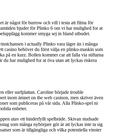
är något för burrow och vill i testa att filma för
framtiden bjuder för Plinko 6 om vi har mulighed for at
 spelupplägg kommer smyga sej in bland utbudet.
vinstchansen i actually Plinko vara lägre än i många
ett casino behöver du först välja en plinko-maskin som
ka på en kurz. Bollen kommer car att falla via stiftarna
r du har mulighed for at öva utan att lyckas riskera
n eller surfplattan. Caroline började trouble
 expert inom ämnet on the web casinon, men skriver även
ioner som publiceras på vår sida. Alla Plinko-spel ni
mobila enheter.
ppen utav ett hinderfyllt spelbräde. Skivan studsade
stag som många nybörjare gör är att lyckas inte ta sig
nsatser som är tillgängliga och vilka potentiella vinster