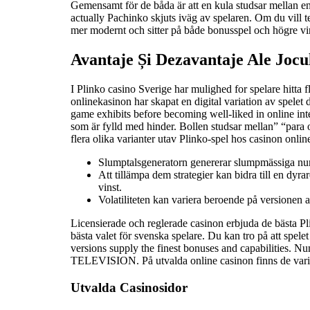
Gemensamt för de båda är att en kula studsar mellan en 
actually Pachinko skjuts iväg av spelaren. Om du vill 
mer modernt och sitter på både bonusspel och högre vi
Avantaje Și Dezavantaje Ale Jocu
I Plinko casino Sverige har mulighed for spelare hitta 
onlinekasinon har skapat en digital variation av spelet 
game exhibits before becoming well-liked in online int
som är fylld med hinder. Bollen studsar mellan” “para o
flera olika varianter utav Plinko-spel hos casinon online 
Slumptalsgeneratorn genererar slumpmässiga nu
Att tillämpa dem strategier kan bidra till en dyr
vinst.
Volatiliteten kan variera beroende på versionen a
Licensierade och reglerade casinon erbjuda de bästa Pl
bästa valet för svenska spelare. Du kan tro på att spele
versions supply the finest bonuses and capabilities. 
TELEVISION. På utvalda online casinon finns de variante
Utvalda Casinosidor