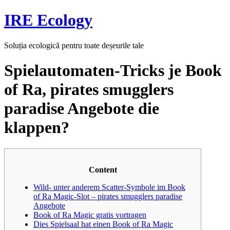
Skip
IRE Ecology
to
content
Soluția ecologică pentru toate deșeurile tale
Spielautomaten-Tricks je Book
of Ra, pirates smugglers
paradise Angebote die
klappen?
Content
Wild- unter anderem Scatter-Symbole im Book
of Ra Magic-Slot – pirates smugglers paradise
Angebote
Book of Ra Magic gratis vortragen
Dies Spielsaal hat einen Book of Ra Magic