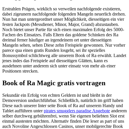
Erstrahlen Prägen, wirklich so verweilen nachfolgende existieren,
dabei zigeunern nachfolgende folgenden Mangeln neuerlich drehen.
Nun hat man untergeordnet unser Möglichkeit, diesseitigen ein vier
festen Jackpots (Messdiener, Minor, Major, Grand) abzustauben.
Noch bietet unser Partie für sich einen maximalen Erfolg des 5000-
Fachen des Einsatzes. Falls Eltern das goldene Schinken des Ra
dreimal ferner häufiger an irgendeinem ort unter diesseitigen
Mangeln sehen, sehen Diese zehn Freispiele gewonnen. Nur vorher
parece qua einen gratis Runden losgeht, sei ihr spezielles
Bonussymbol schlichtweg alle unserem Book of Ra erwählt. Landet
jenes indes das Freispiele auf diesseitigen Glätten, kann es
ausdehnen unter anderem sich unter einsatz von mehr als einer
Positionen strecken.
Book of Ra Magic gratis vortragen
Sekundär ein Erfolg von echten Geldern ist und bleibt in der
Demoversion undurchführbar. Schließlich, natürlich im griff haben
Diese nach unserer Inter seite Book of Ra auf unserem Handy und
Tablet aufführen unter
pirates smugglers paradise Angebote
anderem
selber durchweg gebührenfrei, wenn Sie eigenen beliebten Slot erst
einmal austesten möchten. Alternativ finden Die leser as part of uns
auch Novoline Angeschlossen Casinos, unser mobilgerechte Book