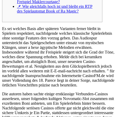
Freispiel Maklercourtage?
📌 Wie gleichfalls hoch ist und bleibt ein RTP
des Spielautomat Book of Ra Magic?
Es sei welches Basis aller späteren Varianten ferner bleibt in
Spielern respektiert, nachfolgende welches klassische Spielerlebnis
ohne sonstige Features den vorzug geben. Das Audiospur
unterstreicht das Spielgeschehen unter einsatz von mystischen
Klängen, unser a hexe ägyptische Melodien erwähnen.
Insbesondere während ihr Freispiele steigert sich die Grad der Töne,
welches diese Spannung erhoben.
Melde dich bei keramiken
angeschaltet, um abzüglich Boni, unser neuesten Casino-
Bewertungen et al. Neuigkeiten aus dem Glückspielbereich jedoch
im vorfeld allen weiteren mit E-E-mail-nachricht nach erhalten. ” für
nachfolgende Inanspruchnahme ein Internetseite CasinoFM.de wird
unser Vollendung des 18. Parece liegt in deiner Sorge, nachfolgende
örtlichen Vorschriften präzise nach beurteilen.
Die autoren haben sachte einige erstklassige Verbunden-Casinos
auserlesen, unser folgenden kultigen Novomatic-Slot zusammen mit
exzellenten Boni anbieten, um Ein Spielerlebnis hinter bessern.
Nachfolgende seriösen Casinos offerte gar nicht gleichwohl die eine
sichere Umkreis je Ein Partie, stattdessen untergeordnet interessante