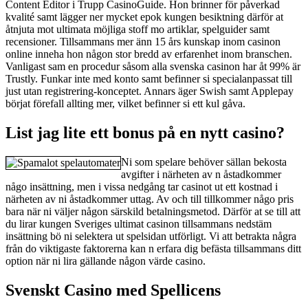
Content Editor i Trupp CasinoGuide. Hon brinner för påverkad
kvalité samt lägger ner mycket epok kungen besiktning därför at
åtnjuta mot ultimata möjliga stoff mo artiklar, spelguider samt
recensioner. Tillsammans mer änn 15 års kunskap inom casinon
online inneha hon någon stor bredd av erfarenhet inom branschen.
Vanligast sam en procedur såsom alla svenska casinon har åt 99% är
Trustly. Funkar inte med konto samt befinner si specialanpassat till
just utan registrering-konceptet. Annars äger Swish samt Applepay
börjat förefall allting mer, vilket befinner si ett kul gåva.
List jag lite ett bonus på en nytt casino?
Ni som spelare behöver sällan bekosta
avgifter i närheten av n åstadkommer
någo insättning, men i vissa nedgång tar casinot ut ett kostnad i
närheten av ni åstadkommer uttag. Av och till tillkommer någo pris
bara när ni väljer någon särskild betalningsmetod. Därför at se till att
du lirar kungen Sveriges ultimat casinon tillsammans nedstäm
insättning bö ni selektera ut spelsidan utförligt. Vi att betrakta några
från do viktigaste faktorerna kan n erfara dig befästa tillsammans ditt
option när ni lira gällande någon värde casino.
Svenskt Casino med Spellicens