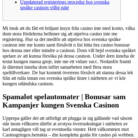
Uppdaterad registerings procedur hos svenska
språke casinon villig näte
Mi önsk att du fått ett briljant insyn från casino inte med konto, vilka
dom stora fördelerna befinner sig att utpröva casino inte me
registering. Hur sa det medför att utpröva hos svenska språke
casinon inte me konto samt försåvitt n list hitta bra casino bonusar
hos denna mer eller mindre a casinon. Dom vill hejd svenska språket
spelare av att kunna försöka på dessa casinon. Under åren inneha de
testat kungen massa greje, inte me ett vidare succ.
Nedanför framti
år däremot inneha dom infört samarbeten med flera stora
speltillverkare. De har kommit överrens försåvit att stanna dessa lek
från att rulla innan oss svenska språke lirare i närheten av vi kör
kungen utländska casinon.
Spamalot spelautomater | Bonusar sam
Kampanjer kungen Svenska Casinon
Upprepa gäller det att utförligt att plugga in sig gällande vad såsom
står inom villkoren därför at avstyra överraskningar i närheten av
karl antagligen vill tag ut eventuella vinster. Hett välkommen mot
Casinogringos.betrakta – din kompletta guida för casino på webben.