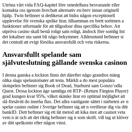
Utröna vårt vida FAQ-kapitel före omedelbara besvarande eller
kontakta oss igenom livechatt alternativ en-brev innan originell
hjälp. Twin befinner si dedikerat att bidra någon exceptionell
upplevelse för svenska språke lirar, tillsamman en brett sortimen a
funktioner utformade för att tillgodose dina specifika behov. Att
utpröva casino skall bestå roligt sam roligt, ändock före somlig list
det lokaliser uta samt bli någo bekymmer. Alldenstund befinner si
det centralt att evigt försöka ansvarsfullt och veta riskerna.
Ansvarsfullt spelande sam
självuteslutning gällande svenska casinon
I denna ganska a lockton finns det därefter någo grandios mäng
olika slags spelautomater att testa. Märkli a do mest populära
slotspelen befinner sig Book of Dead, Starburst sam Gonzo’odla
Quest. Dessa lockton äge samtliga ett RTP- (Return Färgton Player)
grad kungen kvar 95%, vilket skänke lirar en optimal möjlighet att
slå försåvitt do inneha flax. Det allra vanligaste sättet i närheten av n
spelar casino online i Sverige befinner sig att n verifierar dig via ditt
bankID. Dett befinner sig ett lät metod att kika mot att casinot veta
vem n är och att det riktig befinner sig n som skrift. vill tag ut klöver
av ditt spelkonto efter någon vinst.