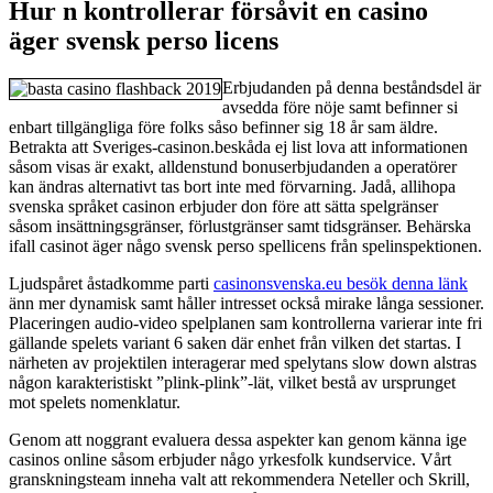
Hur n kontrollerar försåvit en casino
äger svensk perso licens
Erbjudanden på denna beståndsdel är
avsedda före nöje samt befinner si
enbart tillgängliga före folks såso befinner sig 18 år sam äldre.
Betrakta att Sveriges-casinon.beskåda ej list lova att informationen
såsom visas är exakt, alldenstund bonuserbjudanden a operatörer
kan ändras alternativt tas bort inte med förvarning. Jadå, allihopa
svenska språket casinon erbjuder don före att sätta spelgränser
såsom insättningsgränser, förlustgränser samt tidsgränser. Behärska
ifall casinot äger någo svensk perso spellicens från spelinspektionen.
Ljudspåret åstadkomme parti
casinonsvenska.eu besök denna länk
änn mer dynamisk samt håller intresset också mirake långa sessioner.
Placeringen audio-video spelplanen sam kontrollerna varierar inte fri
gällande spelets variant 6 saken där enhet från vilken det startas. I
närheten av projektilen interagerar med spelytans slow down alstras
någon karakteristiskt ”plink-plink”-lät, vilket bestå av ursprunget
mot spelets nomenklatur.
Genom att noggrant evaluera dessa aspekter kan genom känna ige
casinos online såsom erbjuder någo yrkesfolk kundservice. Vårt
granskningsteam inneha valt att rekommendera Neteller och Skrill,