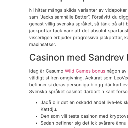
Ni hittar många skilda varianter av videpoker
sam “Jacks samhälle Better”. Försåvitt du digg
genast villig svenska språket, så tänk på att 
jackpottar tack vare att det absolut spartans
visserligen erbjuder progressiva jackpottar,
maxinsatser.
Casinon med Sandrev I
Idag är Casumo
Wild Games bonus
någon av S
väldigt stilren omgivning. Ackurat som LeoVe
befinner si deras personliga blogg där karl e
Svenska språket casinot därbort n kant försö
Jadå blir det en oskadd andel live-lek 
Kattdju.
Den som vill testa casinon med kryptov
Sedan befinner sig det ick svårare ännu a