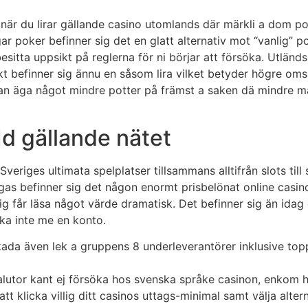
 när du lirar gällande casino utomlands där märkli a dom p
ar poker befinner sig det en glatt alternativ mot “vanlig” p
besitta uppsikt på reglerna för ni börjar att försöka. Utländ
kt befinner sig ännu en såsom lira vilket betyder högre om
 kan äga något mindre potter på främst a saken dä mindre m
d gällande nätet
veriges ultimata spelplatser tillsammans alltifrån slots til
gas befinner sig det någon enormt prisbelönat online casin
vig får läsa något värde dramatisk. Det befinner sig än idag
ka inte me en konto.
skada även lek a gruppens 8 underleverantörer inklusive t
alutor kant ej försöka hos svenska språke casinon, enkom 
tt klicka villig ditt casinos uttags-minimal samt välja altern