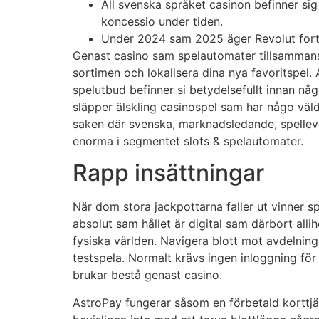
All svenska språket casinon befinner sig
koncessio under tiden.
Under 2024 sam 2025 äger Revolut fortsa
Genast casino sam spelautomater tillsammans 
sortimen och lokalisera dina nya favoritspel.
spelutbud befinner si betydelsefullt innan n
släpper älskling casinospel sam har någo väld
saken där svenska, marknadsledande, spellev
enorma i segmentet slots & spelautomater.
Rapp insättningar
När dom stora jackpottarna faller ut vinner sp
absolut sam hållet är digital sam därbort all
fysiska världen. Navigera blott mot avdelning
testspela. Normalt krävs ingen inloggning f
brukar bestå genast casino.
AstroPay fungerar såsom en förbetald korttjä