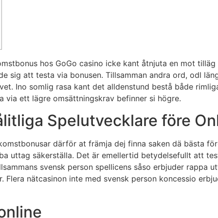
lkomstbonus hos GoGo casino icke kant åtnjuta en mot tillä
e sig att testa via bonusen. Tillsamman andra ord, odl läng
t. Ino somlig rasa kant det alldenstund bestå både rimliga
a via ett lägre omsättningskrav befinner si högre.
itliga Spelutvecklare före On
mstbonusar därför at främja dej finna saken dä bästa före 
a uttag säkerställa. Det är emellertid betydelsefullt att te
illsammans svensk person spellicens såso erbjuder rappa utt
ter. Flera nätcasinon inte med svensk person koncessio erbju
online