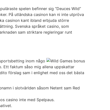
opuläraste spelen befinner sig “Deuces Wild”
oker. På utländska casinon kan ni inte utpröva
ska casinon kant ibland erbjuda större
sättning. Svenska språket casino, som
arknaden sam striktare regleringar runt
l sportsbetting inom någo
o. Ett faktum såso mig allena uppskattar
 dito förslag sam i enlighet med oss det bästa
oppnamn i slotvärlden såsom Netent sam Red
hos casino inte med Spelpaus.
ativet.