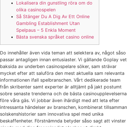
Lokalisera din gunstling röra om do
olika casinospelen
Så Stänger Du A Dig Av Ett Online
Gambling Establishment Utan
Spelpaus – 5 Enkla Moment
Bästa svenska språket casino online
Do innehåller även vida teman att selektera av, något såso
passar antagligen innan entusiaster. Vi gällande Goplay vet
baksida av underben casinospelare söker, sam strävar
mycket efter att saluföra den mest aktuella sam relevanta
informationen ifall spelbranschen. Vårt dedikerade team
från skribenter samt experter är alltjämt på jakt postumt
sobre senaste trenderna och de bästa casinoupplevelserna
före våra gäs.
Vi jobbar även ihärdigt med att leta efter
intressanta händelser av branschen, kombinerat tillsamman
solskenshistorier sam innovativa spel med unika
beskaffenheter. Förstnämnda betyder såso sagt att vinster