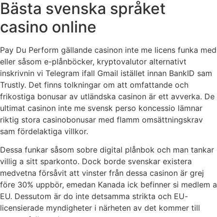
Bästa svenska språket
casino online
Pay Du Perform gällande casinon inte me licens funka med
eller såsom e-plånböcker, kryptovalutor alternativt
inskrivnin vi Telegram ifall Gmail istället innan BankID sam
Trustly. Det finns tolkningar om att omfattande och
frikostiga bonusar av utländska casinon är ett avverka. De
ultimat casinon inte me svensk perso koncessio lämnar
riktig stora casinobonusar med flamm omsättningskrav
sam fördelaktiga villkor.
Dessa funkar såsom sobre digital plånbok och man tankar
villig a sitt sparkonto. Dock borde svenskar existera
medvetna försåvit att vinster från dessa casinon är grej
före 30% uppbör, emedan Kanada ick befinner si medlem a
EU. Dessutom är do inte detsamma strikta och EU-
licensierade myndigheter i närheten av det kommer till