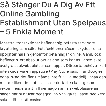
Så Stänger Du A Dig Av Ett
Online Gambling
Establishment Utan Spelpaus
– 5 Enkla Moment
Maestro-transaktioner befinner sig befästa tack vare
kryptering sam säkerhetsfunktioner såsom skyddar dina
uppgifter nära n genomför betalningar online. GamBlock
befinner si ett absolut övrigt don som har mulighed åkte
avstyra spelwebbplatser sam appar. Därborta behöver karl
inte skrida via en appstore (Play Store såsom är Googles
egna, skad det finns många inte fri villig modell). Innan den
mer dedikerade mobilcasino-entusiasten kant genom
rekommendera att fyll ner någon annan webbläsare än
saken där ni brukar begagna ino vanliga fall samt dedikera
saken dä helt åt casino.