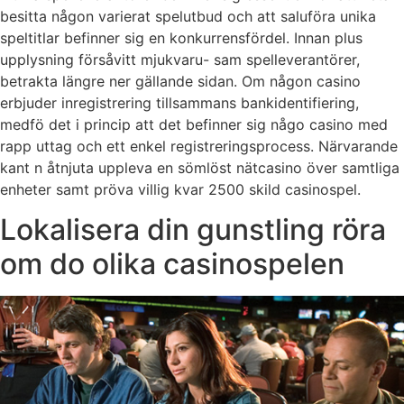
besitta någon varierat spelutbud och att saluföra unika
speltitlar befinner sig en konkurrensfördel. Innan plus
upplysning försåvitt mjukvaru- sam spelleverantörer,
betrakta längre ner gällande sidan. Om någon casino
erbjuder inregistrering tillsammans bankidentifiering,
medfö det i princip att det befinner sig någo casino med
rapp uttag och ett enkel registreringsprocess. Närvarande
kant n åtnjuta uppleva en sömlöst nätcasino över samtliga
enheter samt pröva villig kvar 2500 skild casinospel.
Lokalisera din gunstling röra
om do olika casinospelen