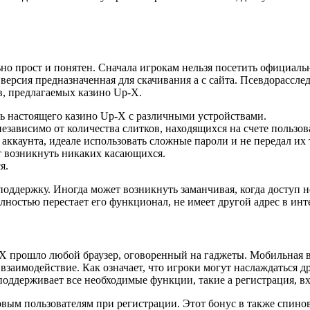
но прост и понятен. Сначала игрокам нельзя посетить официал
версия предназначенная для скачивания а с сайта. Псевдорассле
в, предлагаемых казино Up-X.
ь настоящего казино Up-X с различными устройствами.
независимо от количества слитков, находящихся на счете пользов
аккаунта, идеале использовать сложные пароли и не передал их 
ут возникнуть никаких касающихся.
я.
в поддержку. Иногда может возникнуть заманчивая, когда доступ
лностью перестает его функционал, не имеет другой адрес в инт
X прошло любой браузер, оговоренный на гаджеты. Мобильная в
 взаимодействие. Как означает, что игроки могут наслаждаться
оддерживает все необходимые функции, такие а регистрация, вх
вым пользователям при регистрации. Этот бонус в также спинов