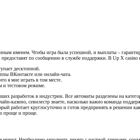
нным именем. Чтобы игра была успешной, и выплаты – гарантир
 предоставят по сообщению в службе поддержки. В Up X casino 
упает десктопной.
уппы ВКонтакте или онлайн-чата.
то я мне играть в том месте.
м и тестовом режиме.
ших разработок в индустрии. Все автоматы разделены на катего
лайн-казино, севилестр знаете, насколько важно команда подде
рый работает круглосуточно и готов предпринять в решении ка
но проще и проще.
 минут. Необходимо заполнить анкету с частной данными, созда