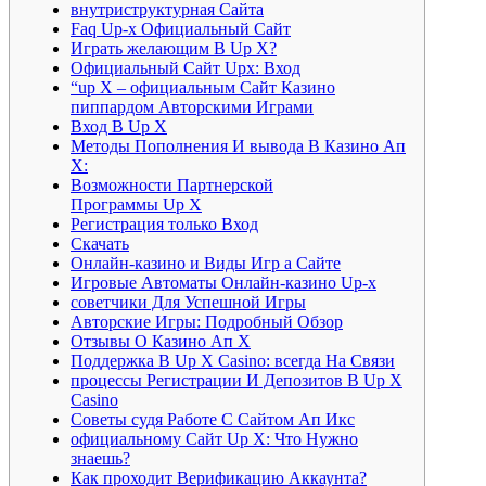
внутриструктурная Сайта
Faq Up-x Официальный Сайт
Играть желающим В Up X?
Официальный Сайт Upx: Вход
“up X – официальным Сайт Казино
пиппардом Авторскими Играми
Вход В Up X
Методы Пополнения И вывода В Казино Ап
Х:
Возможности Партнерской
Программы Up X
Регистрация только Вход
Скачать
Онлайн-казино и Виды Игр а Сайте
Игровые Автоматы Онлайн-казино Up-x
советчики Для Успешной Игры
Авторские Игры: Подробный Обзор
Отзывы О Казино Ап Х
Поддержка В Up X Casino: всегда На Связи
процессы Регистрации И Депозитов В Up X
Casino
Советы судя Работе С Сайтом Ап Икс
официальному Сайт Up X: Что Нужно
знаешь?
Как проходит Верификацию Аккаунта?