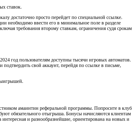
ых ставок.
ркалу достаточно просто перейдет по специальной ссылке.
и необходимо ввести его в минимальное поле в разделе
ключая требования второму ставкам, ограничения судя срокам
 2024 год пользователям доступны тысячи игровых автоматов.
 подтвердить свой аккаунт, перейдя по ссылке в письме,
выигрышей.
астником амаинтин реферальной программы. Попросите в клуб
ебуют обязательного отыгрыша. Бонусы начисляются клиентам
 интересная и разнообразнейшие, ориентирована на новых и