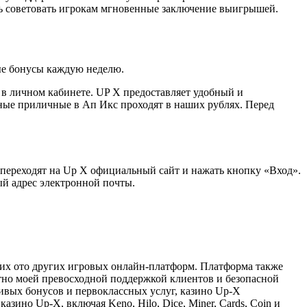
ть советовать игрокам мгновенные заключение выигрышей.
ные бонусы каждую неделю.
 в личном кабинете. UP X предоставляет удобный и
ьные приличные в Ап Икс проходят в наших рублях. Перед
 переходят на Up X официальный сайт и нажать кнопку «Вход».
ый адрес электронной почты.
х ото других игровых онлайн-платформ. Платформа также
стно моей превосходной поддержкой клиентов и безопасной
чивых бонусов и первоклассных услуг, казино Up-X
ино Up-X, включая Keno, Hilo, Dice, Miner, Cards, Coin и