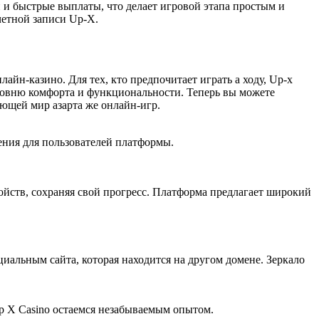
 и быстрые выплаты, что делает игровой этапа простым и
четной записи Up-X.
айн-казино. Для тех, кто предпочитает играть а ходу, Up-x
ровню комфорта и функциональности. Теперь вы можете
ающей мир азарта же онлайн-игр.
ения для пользователей платформы.
ройств, сохраняя свой прогресс. Платформа предлагает широкий
циальным сайта, которая находится на другом домене. Зеркало
p X Casino остаемся незабываемым опытом.