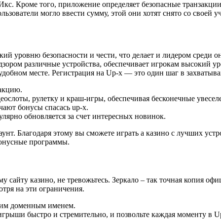
кс. Кроме того, приложение определяет безопасные транзакции
ьзователи могло ввести сумму, этой они хотят снято со своей у
ий уровню безопасности и чести, что делает и лидером среди онл
дзором различные устройства, обеспечивает игрокам высокий у
удобном месте. Регистрация на Up-x — это один шаг в захватыв
акцию.
ослоты, рулетку и краш-игры, обеспечивая бесконечные увесел
ают бонусы спасась up-x.
лярно обновляется за счет интересных новинок.
аунт. Благодаря этому вы сможете играть а казино с лучших уст
бонусные программы.
 сайту казино, не тревожьтесь. Зеркало – так точная копия офи
тря на эти ограничения.
гим доменным именем.
игрыши быстро и стремительно, и позвольте каждая моменту в U