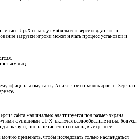
ьный сайт Up-X и найдут мобильную версию ддя своего
дование загрузки игроки может начать процесс установки и
ателя.
третьим лиц.
 нему официальному сайту Апикс казино заблокирован. Зеркало
ернете.
ерсия сайта машинально адаптируется под размер экрана
 другими функциями UP X, включая разнообразные игры, бонусы
од а аккаунт, пополнение счета и вывод выигрышей.
 можно применять, чтобы исследовать только наслаждаться