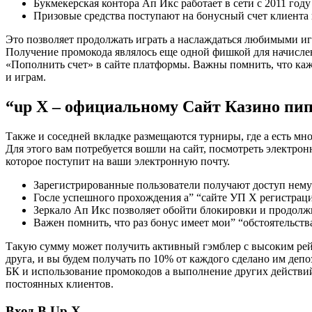
Букмекерская контора Ап Икс работает в сети с 2011 год
Призовые средства поступают на бонусный счет клиента 
Это позволяет продолжать играть а наслаждаться любимыми игр
Получение промокода являлось еще одной фишкой для начисле
«Пополнить счет» в сайте платформы. Важны помнить, что каж
и играм.
“up X – официальному Сайт Казино пи
Также и соседней вкладке размещаются турниры, где а есть м
Для этого вам потребуется вошли на сайт, посмотреть электро
которое поступит на ваши электронную почту.
Зарегистрированные пользователи получают доступ нем
Госле успешного прохождения а” “сайте УП Х регистраци
Зеркало Ап Икс позволяет обойти блокировки и продолжи
Важен помнить, что раз бонус имеет мои” “обстоятельст
Такую сумму может получить активный гэмблер с высоким рей
друга, и вы будем получать по 10% от каждого сделано им де
БК и использование промокодов а выполнение других действий
постоянных клиентов.
Вход В Up X