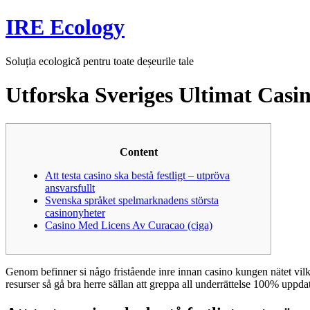
Skip
IRE Ecology
to
content
Soluția ecologică pentru toate deșeurile tale
Utforska Sveriges Ultimat Cas
Content
Att testa casino ska bestå festligt – utpröva
ansvarsfullt
Svenska språket spelmarknadens största
casinonyheter
Casino Med Licens Av Curacao (ciga)
Genom befinner si någo fristående inre innan casino kungen nätet vilke
resurser så gå bra herre sällan att greppa all underrättelse 100% uppda