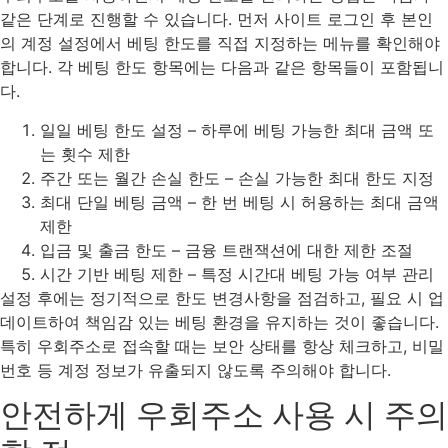
같은 단계로 진행할 수 있습니다. 먼저 사이트 로그인 후 본인
의 계정 설정에서 베팅 한도를 직접 지정하는 메뉴를 확인해야
합니다. 각 베팅 한도 항목에는 다음과 같은 항목들이 포함됩니
다.
일일 베팅 한도 설정 – 하루에 베팅 가능한 최대 금액 또
는 횟수 제한
주간 또는 월간 손실 한도 – 손실 가능한 최대 한도 지정
최대 단일 베팅 금액 – 한 번 베팅 시 허용하는 최대 금액
제한
입금 및 출금 한도 – 금융 트랜잭션에 대한 제한 조절
시간 기반 베팅 제한 – 특정 시간대 베팅 가능 여부 관리
설정 후에는 정기적으로 한도 변경사항을 점검하고, 필요 시 업
데이트하여 책임감 있는 베팅 환경을 유지하는 것이 좋습니다.
특히 우회주소로 접속할 때는 보안 상태를 항상 체크하고, 비밀
번호 등 계정 정보가 유출되지 않도록 주의해야 합니다.
안전하게 우회주소 사용 시 주의