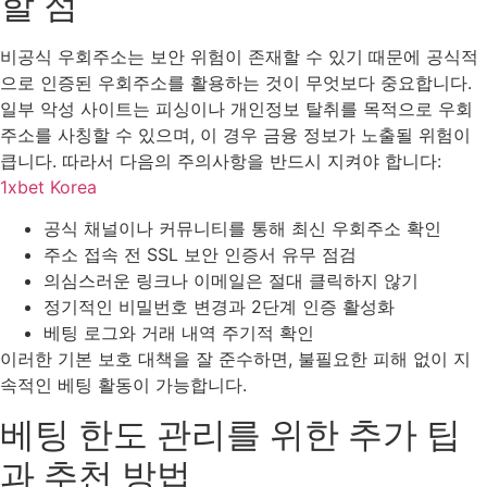
할 점
비공식 우회주소는 보안 위험이 존재할 수 있기 때문에 공식적
으로 인증된 우회주소를 활용하는 것이 무엇보다 중요합니다.
일부 악성 사이트는 피싱이나 개인정보 탈취를 목적으로 우회
주소를 사칭할 수 있으며, 이 경우 금융 정보가 노출될 위험이
큽니다. 따라서 다음의 주의사항을 반드시 지켜야 합니다:
1xbet Korea
공식 채널이나 커뮤니티를 통해 최신 우회주소 확인
주소 접속 전 SSL 보안 인증서 유무 점검
의심스러운 링크나 이메일은 절대 클릭하지 않기
정기적인 비밀번호 변경과 2단계 인증 활성화
베팅 로그와 거래 내역 주기적 확인
이러한 기본 보호 대책을 잘 준수하면, 불필요한 피해 없이 지
속적인 베팅 활동이 가능합니다.
베팅 한도 관리를 위한 추가 팁
과 추천 방법