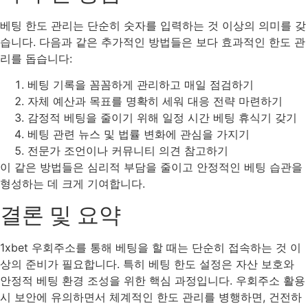
베팅 한도 관리는 단순히 숫자를 입력하는 것 이상의 의미를 갖
습니다. 다음과 같은 추가적인 방법들은 보다 효과적인 한도 관
리를 돕습니다:
베팅 기록을 꼼꼼하게 관리하고 매일 점검하기
자체 예산과 목표를 명확히 세워 대응 전략 마련하기
감정적 베팅을 줄이기 위해 일정 시간 베팅 휴식기 갖기
베팅 관련 뉴스 및 법률 변화에 관심을 가지기
전문가 조언이나 커뮤니티 의견 참고하기
이 같은 방법들은 심리적 부담을 줄이고 안정적인 베팅 습관을
형성하는 데 크게 기여합니다.
결론 및 요약
1xbet 우회주소를 통해 베팅을 할 때는 단순히 접속하는 것 이
상의 준비가 필요합니다. 특히 베팅 한도 설정은 자산 보호와
안정적 베팅 환경 조성을 위한 핵심 과정입니다. 우회주소 활용
시 보안에 유의하면서 체계적인 한도 관리를 병행하면, 건전하