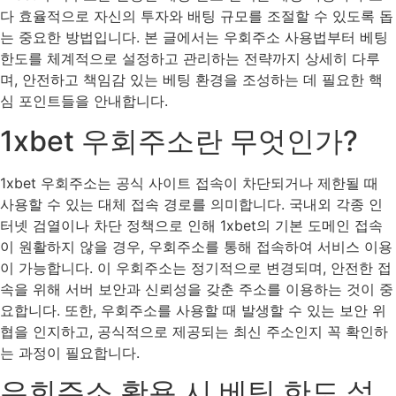
다 효율적으로 자신의 투자와 배팅 규모를 조절할 수 있도록 돕
는 중요한 방법입니다. 본 글에서는 우회주소 사용법부터 베팅
한도를 체계적으로 설정하고 관리하는 전략까지 상세히 다루
며, 안전하고 책임감 있는 베팅 환경을 조성하는 데 필요한 핵
심 포인트들을 안내합니다.
1xbet 우회주소란 무엇인가?
1xbet 우회주소는 공식 사이트 접속이 차단되거나 제한될 때
사용할 수 있는 대체 접속 경로를 의미합니다. 국내외 각종 인
터넷 검열이나 차단 정책으로 인해 1xbet의 기본 도메인 접속
이 원활하지 않을 경우, 우회주소를 통해 접속하여 서비스 이용
이 가능합니다. 이 우회주소는 정기적으로 변경되며, 안전한 접
속을 위해 서버 보안과 신뢰성을 갖춘 주소를 이용하는 것이 중
요합니다. 또한, 우회주소를 사용할 때 발생할 수 있는 보안 위
협을 인지하고, 공식적으로 제공되는 최신 주소인지 꼭 확인하
는 과정이 필요합니다.
우회주소 활용 시 베팅 한도 설