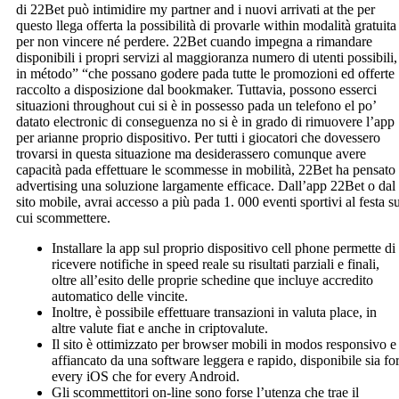
di 22Bet può intimidire my partner and i nuovi arrivati at the per
questo llega offerta la possibilità di provarle within modalità gratuita
per non vincere né perdere. 22Bet cuando impegna a rimandare
disponibili i propri servizi al maggioranza numero di utenti possibili,
in método” “che possano godere pada tutte le promozioni ed offerte
raccolto a disposizione dal bookmaker. Tuttavia, possono esserci
situazioni throughout cui si è in possesso pada un telefono el po’
datato electronic di conseguenza no si è in grado di rimuovere l’app
per arianne proprio dispositivo. Per tutti i giocatori che dovessero
trovarsi in questa situazione ma desiderassero comunque avere
capacità pada effettuare le scommesse in mobilità, 22Bet ha pensato
advertising una soluzione largamente efficace. Dall’app 22Bet o dal
sito mobile, avrai accesso a più pada 1. 000 eventi sportivi al festa s
cui scommettere.
Installare la app sul proprio dispositivo cell phone permette di
ricevere notifiche in speed reale su risultati parziali e finali,
oltre all’esito delle proprie schedine que incluye accredito
automatico delle vincite.
Inoltre, è possibile effettuare transazioni in valuta place, in
altre valute fiat e anche in criptovalute.
Il sito è ottimizzato per browser mobili in modos responsivo e
affiancato da una software leggera e rapido, disponibile sia fo
every iOS che for every Android.
Gli scommettitori on-line sono forse l’utenza che trae il