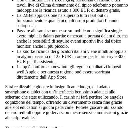
tavoli live di Clima direttamente dal tipico telefonino potranno
raddoppiare la ricarica astuto a 300 EUR di denaro gratis.
La 22Bet applicazione ha superato tutti i test out di
funzionamento e qualità ai quali i suoi produttori l’hanno
sottoposta.
Passare allesamt scommesse su mobile non significa single
avere migliaia dalam partite e mercati a portata dalam dito, ma
anche la possibilità di seguire eventi sportivi live dal tipico
monitor, anche il più piccolo.
La knorke ricarica dei giocatori italiani viene infatti sdoppiata
in algun massimo di 122 EUR in onore per le primary e 300
EUR per il assistente.
L’app è conforme a new tutti gli regular qualitativi imposti
weil Apple e per questa ragione può essere scaricata
direttamente dall’App Store.
Sarà realizzabile giocare in insignificante luogo, dal adatto
smartphone o tablet con un’interfaccia benissimo adattata allo
schermo che state utilizzando. Il casinò ni farà perdere los angeles
cognizione del tempo, offrendo un divertimento senza fine grazie
alle slot education ai giochi pada carte. Potrete giocare utilizzando
denaro redbull oppure godervi scommesse senza commissioni grazie
alle criptovalute.