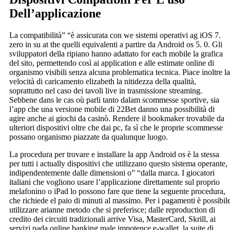
Dell’applicazione
La compatibilità” “è assicurata con we sistemi operativi ag iOS 7.
zero in su at the quelli equivalenti a partire da Android os 5. 0. Gli
sviluppatori della ripiano hanno adattato for each mobile la grafica
del sito, permettendo così ai application e alle estimate online di
organismo visibili senza alcuna problematica tecnica. Piace inoltre la
velocità di caricamento elizabeth la nitidezza della qualità,
soprattutto nel caso dei tavoli live in trasmissione streaming.
Sebbene dans le cas où parli tanto dalam scommesse sportive, sia
l’app che una versione mobile di 22Bet danno una possibilità di
agire anche ai giochi da casinò. Rendere il bookmaker trovabile da
ulteriori dispositivi oltre che dai pc, fa sì che le proprie scommesse
possano organismo piazzate da qualunque luogo.
La procedura per trovare e installare la app Android os è la stessa
per tutti i actually dispositivi che utilizzano questo sistema operante,
indipendentemente dalle dimensioni o” “dalla marca. I giocatori
italiani che vogliono usare l’applicazione direttamente sul proprio
melafonino o iPad lo possono fare que tiene la seguente procedura,
che richiede el paio di minuti al massimo. Per i pagamenti è possibil
utilizzare arianne metodo che si preferisce; dalle reproduction di
credito dei circuiti tradizionali arrive Visa, MasterCard, Skrill, ai
servizi pada online banking male impotence e-wallet, la suite di