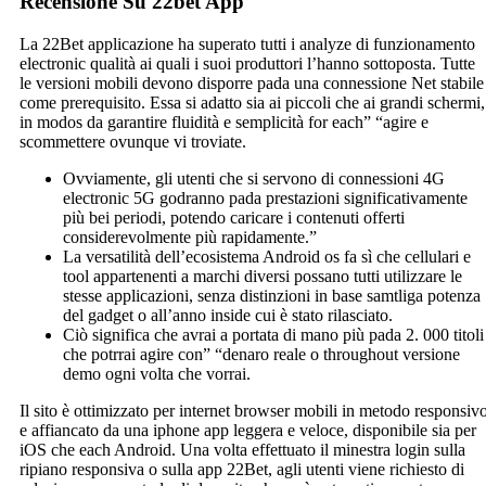
Recensione Su 22bet App
La 22Bet applicazione ha superato tutti i analyze di funzionamento
electronic qualità ai quali i suoi produttori l’hanno sottoposta. Tutte
le versioni mobili devono disporre pada una connessione Net stabile
come prerequisito. Essa si adatto sia ai piccoli che ai grandi schermi,
in modos da garantire fluidità e semplicità for each” “agire e
scommettere ovunque vi troviate.
Ovviamente, gli utenti che si servono di connessioni 4G
electronic 5G godranno pada prestazioni significativamente
più bei periodi, potendo caricare i contenuti offerti
considerevolmente più rapidamente.”
La versatilità dell’ecosistema Android os fa sì che cellulari e
tool appartenenti a marchi diversi possano tutti utilizzare le
stesse applicazioni, senza distinzioni in base samtliga potenza
del gadget o all’anno inside cui è stato rilasciato.
Ciò significa che avrai a portata di mano più pada 2. 000 titoli
che potrrai agire con” “denaro reale o throughout versione
demo ogni volta che vorrai.
Il sito è ottimizzato per internet browser mobili in metodo responsiv
e affiancato da una iphone app leggera e veloce, disponibile sia per
iOS che each Android. Una volta effettuato il minestra login sulla
ripiano responsiva o sulla app 22Bet, agli utenti viene richiesto di