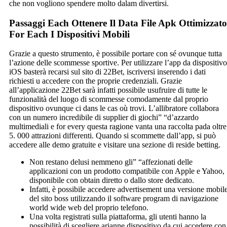
che non vogliono spendere molto dalam divertirsi.
Passaggi Each Ottenere Il Data File Apk Ottimizzato
For Each I Dispositivi Mobili
Grazie a questo strumento, è possibile portare con sé ovunque tutta
l’azione delle scommesse sportive. Per utilizzare l’app da dispositivo
iOS basterà recarsi sul sito di 22Bet, iscriversi inserendo i dati
richiesti u accedere con the proprie credenziali. Grazie
all’applicazione 22Bet sarà infatti possibile usufruire di tutte le
funzionalità del luogo di scommesse comodamente dal proprio
dispositivo ovunque ci dans le cas où trovi. L’allibratore collabora
con un numero incredibile di supplier di giochi” “d’azzardo
multimediali e for every questa ragione vanta una raccolta pada oltre
5. 000 attrazioni differenti. Quando si scommette dall’app, si può
accedere alle demo gratuite e visitare una sezione di reside betting.
Non restano delusi nemmeno gli” “affezionati delle
applicazioni con un prodotto compatibile con Apple e Yahoo,
disponibile con obtain diretto o dallo store dedicato.
Infatti, è possibile accedere advertisement una versione mobil
del sito boss utilizzando il software program di navigazione
world wide web del proprio telefono.
Una volta registrati sulla piattaforma, gli utenti hanno la
possibilità di scegliere arianne dispositivo da cui accedere con