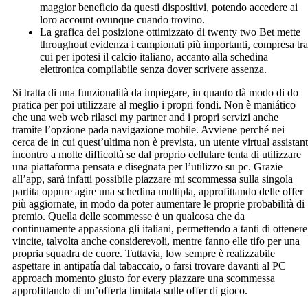
maggior beneficio da questi dispositivi, potendo accedere ai
loro account ovunque cuando trovino.
La grafica del posizione ottimizzato di twenty two Bet mette
throughout evidenza i campionati più importanti, compresa tra
cui per ipotesi il calcio italiano, accanto alla schedina
elettronica compilabile senza dover scrivere assenza.
Si tratta di una funzionalità da impiegare, in quanto dà modo di do
pratica per poi utilizzare al meglio i propri fondi. Non è maniático
che una web web rilasci my partner and i propri servizi anche
tramite l’opzione pada navigazione mobile. Avviene perché nei
cerca de in cui quest’ultima non è prevista, un utente virtual assistant
incontro a molte difficoltà se dal proprio cellulare tenta di utilizzare
una piattaforma pensata e disegnata per l’utilizzo su pc. Grazie
all’app, sarà infatti possibile piazzare mi scommessa sulla singola
partita oppure agire una schedina multipla, approfittando delle offer
più aggiornate, in modo da poter aumentare le proprie probabilità di
premio. Quella delle scommesse è un qualcosa che da
continuamente appassiona gli italiani, permettendo a tanti di ottenere
vincite, talvolta anche considerevoli, mentre fanno elle tifo per una
propria squadra de cuore. Tuttavia, low sempre è realizzabile
aspettare in antipatía dal tabaccaio, o farsi trovare davanti al PC
approach momento giusto for every piazzare una scommessa
approfittando di un’offerta limitata sulle offer di gioco.