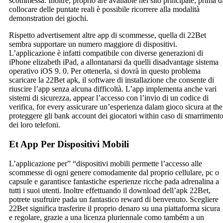
scommessa. Inoltre, proprio are available nel sito principale, prima d
collocare delle puntate reali è possibile ricorrere alla modalità
demonstration dei giochi.
Rispetto advertisement altre app di scommesse, quella di 22Bet
sembra supportare un numero maggiore di dispositivi.
L’applicazione è infatti compatibile con diverse generazioni di
iPhone elizabeth iPad, a allontanarsi da quelli disadvantage sistema
operativo iOS 9. 0. Per ottenerla, si dovrà in questo problema
scaricare la 22Bet apk, il software di installazione che consente di
riuscire l’app senza alcuna difficoltà. L’app implementa anche vari
sistemi di sicurezza, appear l’accesso con l’invio di un codice di
verifica, for every assicurare un’esperienza dalam gioco sicura at the
proteggere gli bank account dei giocatori within caso di smarriment
dei loro telefoni.
Et App Per Dispositivi Mobili
L’applicazione per” “dispositivi mobili permette l’accesso alle
scommesse di ogni genere comodamente dal proprio cellulare, pc o
capsule e garantisce fantastiche esperienze ricche pada adrenalina a
tutti i suoi utenti. Inoltre effettuando il download dell’apk 22Bet,
potrete usufruire pada un fantastico reward di benvenuto. Scegliere
22Bet significa trasferire il proprio denaro su una piattaforma sicura
e regolare, grazie a una licenza pluriennale como também a un