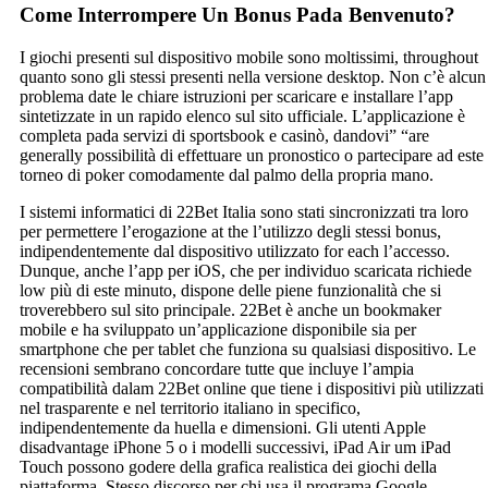
Come Interrompere Un Bonus Pada Benvenuto?
I giochi presenti sul dispositivo mobile sono moltissimi, throughout
quanto sono gli stessi presenti nella versione desktop. Non c’è alcun
problema date le chiare istruzioni per scaricare e installare l’app
sintetizzate in un rapido elenco sul sito ufficiale. L’applicazione è
completa pada servizi di sportsbook e casinò, dandovi” “are
generally possibilità di effettuare un pronostico o partecipare ad este
torneo di poker comodamente dal palmo della propria mano.
I sistemi informatici di 22Bet Italia sono stati sincronizzati tra loro
per permettere l’erogazione at the l’utilizzo degli stessi bonus,
indipendentemente dal dispositivo utilizzato for each l’accesso.
Dunque, anche l’app per iOS, che per individuo scaricata richiede
low più di este minuto, dispone delle piene funzionalità che si
troverebbero sul sito principale. 22Bet è anche un bookmaker
mobile e ha sviluppato un’applicazione disponibile sia per
smartphone che per tablet che funziona su qualsiasi dispositivo. Le
recensioni sembrano concordare tutte que incluye l’ampia
compatibilità dalam 22Bet online que tiene i dispositivi più utilizzati
nel trasparente e nel territorio italiano in specifico,
indipendentemente da huella e dimensioni. Gli utenti Apple
disadvantage iPhone 5 o i modelli successivi, iPad Air um iPad
Touch possono godere della grafica realistica dei giochi della
piattaforma. Stesso discorso per chi usa il programa Google