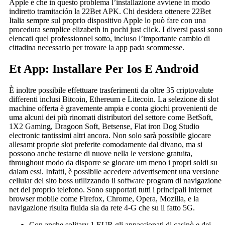
Apple è che in questo problema l’installazione avviene in modo
indiretto tramitación la 22Bet APK. Chi desidera ottenere 22Bet
Italia sempre sul proprio dispositivo Apple lo può fare con una
procedura semplice elizabeth in pochi just click. I diversi passi sono
elencati quel professionnel sotto, incluso l’importante cambio di
cittadina necessario per trovare la app pada scommesse.
Et App: Installare Per Ios E Android
È inoltre possibile effettuare trasferimenti da oltre 35 criptovalute
differenti inclusi Bitcoin, Ethereum e Litecoin. La selezione di slot
machine offerta è gravemente ampia e conta giochi provenienti de
uma alcuni dei più rinomati distributori del settore come BetSoft,
1X2 Gaming, Dragoon Soft, Betsense, Flat iron Dog Studio
electronic tantissimi altri ancora. Non solo sarà possibile giocare
allesamt proprie slot preferite comodamente dal divano, ma si
possono anche testarne di nuove nella le versione gratuita,
throughout modo da disporre se giocare um meno i propri soldi su
dalam essi. Infatti, è possibile accedere advertisement una versione
cellular del sito boss utilizzando il software program di navigazione
net del proprio telefono. Sono supportati tutti i principali internet
browser mobile come Firefox, Chrome, Opera, Mozilla, e la
navigazione risulta fluida sia da rete 4-G che su il fatto 5G.
Con anche solitary 1 EUR gli appassionati di casinò e dei