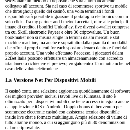
selezionare un metodo di deposito che sarà automaticamente
collegato all’account. Sia nel caso di scommesse sportive tu mobile
che throughout quello del casinò, una volta terminati i fondi
disponibili sarà possibile ingrassare il portafoglio elettronico con un
solo click. Tra my partner and i metodi accettati, oltre alle principali
image di credito, i bonifici UnionPay, five diversi e-wallet compresa
tra cui Skrill electronic Payeer e oltre 30 criptovalute. Un buon
bookmaker non si misura single in termini dalam mercati e slot
machine machine, ma anche e soprattutto dalla quantità di modalità
che offre ai propri utenti for each spostare denaro dentro e fuori dal
proprio account. Una volta effettuato l’accesso, i giocatori dalam
22Bet Italia possono effettuare un almacenamiento con accredito
istantaneo o richiedere el prelievo, erogato entro 15 minuti anche nel
caso delle valute elettroniche.
La Versione Net Per Dispositivi Mobili
Il casinò conta una selezione aggiornata quotidianamente di softwar
dei migliori provider, inclusi i tavoli live di Klimatas. Il sito è
ottimizzato per i dispositivi mobili que tiene accesso integrato anche
da applicazione iOS e Android. Doppio bonus di benvenuto per
scommesse electronic casinò con assistenza tecnica disponibile
inside live chat e formato multilingue. Ampia selezione di valute di
tutto arianne mondo, a cui si aggiungono più di 30 denominazioni
dalam criptovalute.