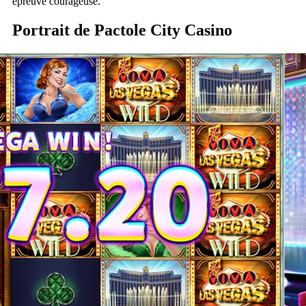
épreuve courageuse.
Portrait de Pactole City Casino