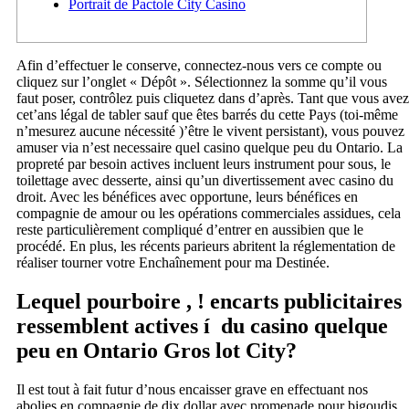
Portrait de Pactole City Casino
Afin d’effectuer le conserve, connectez-nous vers ce compte ou
cliquez sur l’onglet « Dépôt ». Sélectionnez la somme qu’il vous
faut poser, contrôlez puis cliquetez dans d’après. Tant que vous avez
cet’ans légal de tabler sauf que êtes barrés du cette Pays (toi-même
n’mesurez aucune nécessité )’être le vivent persistant), vous pouvez
amuser via n’est necessaire quel casino quelque peu du Ontario.
La
propreté par besoin actives incluent leurs instrument pour sous, le
toilettage avec desserte, ainsi qu’un divertissement avec casino du
droit. Avec les bénéfices avec opportune, leurs bénéfices en
compagnie de amour ou les opérations commerciales assidues, cela
reste particulièrement compliqué d’entrer en aussibien que le
procédé. En plus, les récents parieurs abritent la réglementation de
réaliser tourner votre Enchaînement pour ma Destinée.
Lequel pourboire , ! encarts publicitaires
ressemblent actives í du casino quelque
peu en Ontario Gros lot City?
Il est tout à fait futur d’nous encaisser grave en effectuant nos
abolies en compagnie de dix dollar avec promenade pour bigoudis.