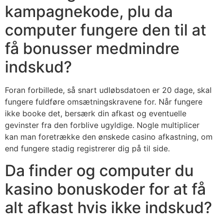
kampagnekode, plu da
computer fungere den til at
få bonusser medmindre
indskud?
Foran forbillede, så snart udløbsdatoen er 20 dage, skal
fungere fuldføre omsætningskravene for. Når fungere
ikke booke det, bersærk din afkast og eventuelle
gevinster fra den forblive ugyldige. Nogle multiplicer
kan man foretrække den ønskede casino afkastning, om
end fungere stadig registrerer dig på til side.
Da finder og computer du
kasino bonuskoder for at få
alt afkast hvis ikke indskud?