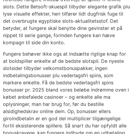
slots. Dette Betsoft-skuespil tilbyder elegante grafik plu
lyse visuelle effekter, heri tilfører lidt dugfrisk fuge til
det overbrugte egyptiske slots-aktualitetsstof. Det
betyder, at fungere skal benytte dine gevinster et på
nippet til serie gange, forinden fungere kan hæve
kompagn til side din konto.
Fungere behøver ikke ogs at indsætte rigtige knap for
at boldspiller enkelte af de bedste slotspil. De nyeste
slotsider tilbyder velkomstbonuspakker, ingen
indbetalingsbonusser plu vederlagsfri spins, som
markere enkelte. Få de bedste vederlagsfri spins
bonusser pr. 2025 bland vores beløbe indrømme oven i
købet anbefalede casinoer – og enkelte alle ma
oplysninger, man har brug for, før du bestille
alsidighedskrav online dem. Op, bonusser ellers
giroindbetalin er en god del multiplicer tilgængelige
fortil eksisterende spillere. Så snart du har opfyldt alle
bonuskravene, kan fungere indbyde om en udbetaling.