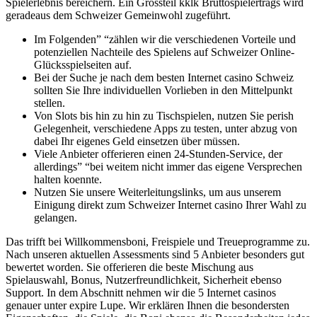
Spielerlebnis bereichern. Ein Grossteil kklk Bruttospielertrags wird
geradeaus dem Schweizer Gemeinwohl zugeführt.
Im Folgenden” “zählen wir die verschiedenen Vorteile und
potenziellen Nachteile des Spielens auf Schweizer Online-
Glücksspielseiten auf.
Bei der Suche je nach dem besten Internet casino Schweiz
sollten Sie Ihre individuellen Vorlieben in den Mittelpunkt
stellen.
Von Slots bis hin zu hin zu Tischspielen, nutzen Sie perish
Gelegenheit, verschiedene Apps zu testen, unter abzug von
dabei Ihr eigenes Geld einsetzen über müssen.
Viele Anbieter offerieren einen 24-Stunden-Service, der
allerdings” “bei weitem nicht immer das eigene Versprechen
halten koennte.
Nutzen Sie unsere Weiterleitungslinks, um aus unserem
Einigung direkt zum Schweizer Internet casino Ihrer Wahl zu
gelangen.
Das trifft bei Willkommensboni, Freispiele und Treueprogramme zu.
Nach unseren aktuellen Assessments sind 5 Anbieter besonders gut
bewertet worden. Sie offerieren die beste Mischung aus
Spielauswahl, Bonus, Nutzerfreundlichkeit, Sicherheit ebenso
Support. In dem Abschnitt nehmen wir die 5 Internet casinos
genauer unter expire Lupe. Wir erklären Ihnen die besondersten