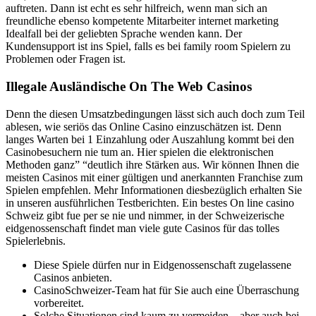
auftreten. Dann ist echt es sehr hilfreich, wenn man sich an
freundliche ebenso kompetente Mitarbeiter internet marketing
Idealfall bei der geliebten Sprache wenden kann. Der
Kundensupport ist ins Spiel, falls es bei family room Spielern zu
Problemen oder Fragen ist.
Illegale Ausländische On The Web Casinos
Denn the diesen Umsatzbedingungen lässt sich auch doch zum Teil
ablesen, wie seriös das Online Casino einzuschätzen ist. Denn
langes Warten bei 1 Einzahlung oder Auszahlung kommt bei den
Casinobesuchern nie tum an. Hier spielen die elektronischen
Methoden ganz” “deutlich ihre Stärken aus. Wir können Ihnen die
meisten Casinos mit einer gültigen und anerkannten Franchise zum
Spielen empfehlen. Mehr Informationen diesbezüglich erhalten Sie
in unseren ausführlichen Testberichten. Ein bestes On line casino
Schweiz gibt fue per se nie und nimmer, in der Schweizerische
eidgenossenschaft findet man viele gute Casinos für das tolles
Spielerlebnis.
Diese Spiele dürfen nur in Eidgenossenschaft zugelassene
Casinos anbieten.
CasinoSchweizer-Team hat für Sie auch eine Überraschung
vorbereitet.
Solche Situationen sind kaum zu vermeiden – aber auch bei