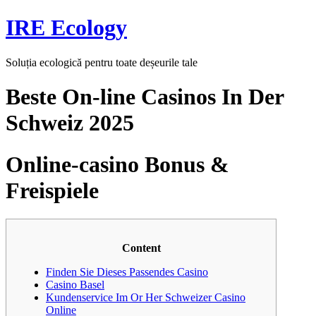
Skip
IRE Ecology
to
content
Soluția ecologică pentru toate deșeurile tale
Beste On-line Casinos In Der
Schweiz 2025
Online-casino Bonus &
Freispiele
Content
Finden Sie Dieses Passendes Casino
Casino Basel
Kundenservice Im Or Her Schweizer Casino
Online