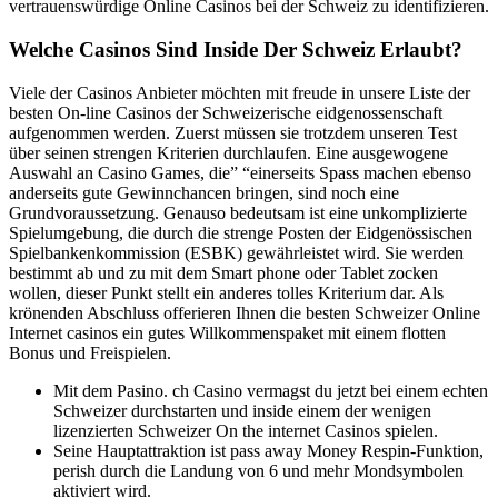
vertrauenswürdige Online Casinos bei der Schweiz zu identifizieren.
Welche Casinos Sind Inside Der Schweiz Erlaubt?
Viele der Casinos Anbieter möchten mit freude in unsere Liste der
besten On-line Casinos der Schweizerische eidgenossenschaft
aufgenommen werden. Zuerst müssen sie trotzdem unseren Test
über seinen strengen Kriterien durchlaufen. Eine ausgewogene
Auswahl an Casino Games, die” “einerseits Spass machen ebenso
anderseits gute Gewinnchancen bringen, sind noch eine
Grundvoraussetzung. Genauso bedeutsam ist eine unkomplizierte
Spielumgebung, die durch die strenge Posten der Eidgenössischen
Spielbankenkommission (ESBK) gewährleistet wird. Sie werden
bestimmt ab und zu mit dem Smart phone oder Tablet zocken
wollen, dieser Punkt stellt ein anderes tolles Kriterium dar. Als
krönenden Abschluss offerieren Ihnen die besten Schweizer Online
Internet casinos ein gutes Willkommenspaket mit einem flotten
Bonus und Freispielen.
Mit dem Pasino. ch Casino vermagst du jetzt bei einem echten
Schweizer durchstarten und inside einem der wenigen
lizenzierten Schweizer On the internet Casinos spielen.
Seine Hauptattraktion ist pass away Money Respin-Funktion,
perish durch die Landung von 6 und mehr Mondsymbolen
aktiviert wird.