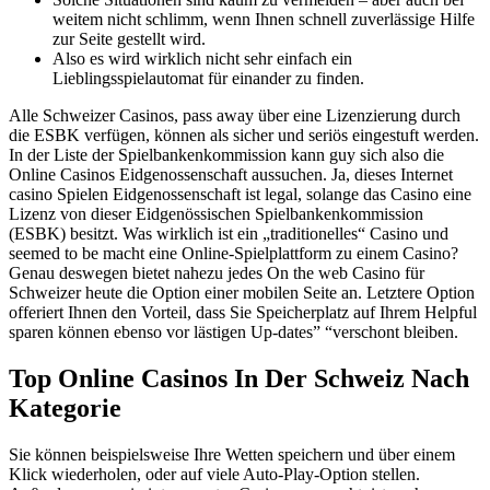
weitem nicht schlimm, wenn Ihnen schnell zuverlässige Hilfe
zur Seite gestellt wird.
Also es wird wirklich nicht sehr einfach ein
Lieblingsspielautomat für einander zu finden.
Alle Schweizer Casinos, pass away über eine Lizenzierung durch
die ESBK verfügen, können als sicher und seriös eingestuft werden.
In der Liste der Spielbankenkommission kann guy sich also die
Online Casinos Eidgenossenschaft aussuchen. Ja, dieses Internet
casino Spielen Eidgenossenschaft ist legal, solange das Casino eine
Lizenz von dieser Eidgenössischen Spielbankenkommission
(ESBK) besitzt. Was wirklich ist ein „traditionelles“ Casino und
seemed to be macht eine Online-Spielplattform zu einem Casino?
Genau deswegen bietet nahezu jedes On the web Casino für
Schweizer heute die Option einer mobilen Seite an. Letztere Option
offeriert Ihnen den Vorteil, dass Sie Speicherplatz auf Ihrem Helpful
sparen können ebenso vor lästigen Up-dates” “verschont bleiben.
Top Online Casinos In Der Schweiz Nach
Kategorie
Sie können beispielsweise Ihre Wetten speichern und über einem
Klick wiederholen, oder auf viele Auto-Play-Option stellen.