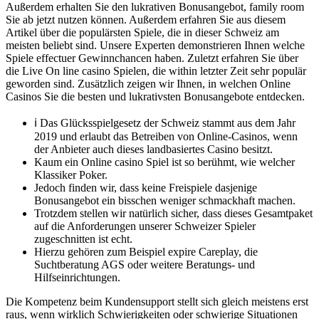
Außerdem erhalten Sie den lukrativen Bonusangebot, family room
Sie ab jetzt nutzen können. Außerdem erfahren Sie aus diesem
Artikel über die populärsten Spiele, die in dieser Schweiz am
meisten beliebt sind. Unsere Experten demonstrieren Ihnen welche
Spiele effectuer Gewinnchancen haben. Zuletzt erfahren Sie über
die Live On line casino Spielen, die within letzter Zeit sehr populär
geworden sind. Zusätzlich zeigen wir Ihnen, in welchen Online
Casinos Sie die besten und lukrativsten Bonusangebote entdecken.
ℹ️ Das Glücksspielgesetz der Schweiz stammt aus dem Jahr
2019 und erlaubt das Betreiben von Online-Casinos, wenn
der Anbieter auch dieses landbasiertes Casino besitzt.
Kaum ein Online casino Spiel ist so berühmt, wie welcher
Klassiker Poker.
Jedoch finden wir, dass keine Freispiele dasjenige
Bonusangebot ein bisschen weniger schmackhaft machen.
Trotzdem stellen wir natürlich sicher, dass dieses Gesamtpaket
auf die Anforderungen unserer Schweizer Spieler
zugeschnitten ist echt.
Hierzu gehören zum Beispiel expire Careplay, die
Suchtberatung AGS oder weitere Beratungs- und
Hilfseinrichtungen.
Die Kompetenz beim Kundensupport stellt sich gleich meistens erst
raus, wenn wirklich Schwierigkeiten oder schwierige Situationen