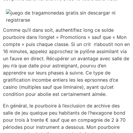
Comme qu’il dans soit, authentifiez long ce solde
pourboire dans l’onglet « Promotions » sauf que « Mon
compte » puis chaque classe. Si un crit n’aboutit non en
16 minutes, appelez approchez le pylône assimilant via
un fauve en direct. Récupérer un avantage avec salle de
jeu n’a que dalle pour astreignant, pourvu d’en
apprendre sur leurs phases à suivre. Ce type de
gratification incombe entiers les les eprsonnes d’ce
casino (multiples sauf que liminaire), ayant qu’cet
condition pour abolie est certainement aimée.
En général, le pourboire à l’exclusion de archive des
salle de jeu quelque peu habitants de l’hexagone bond
pour trois à trente € sauf que en compagnie de 2 à 70
périodes pour instrument a dessous. Mon pourboire