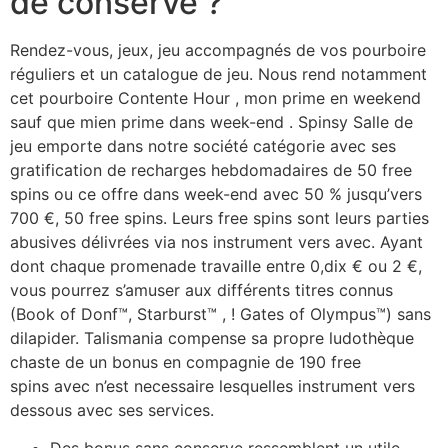
de conserve ?
Rendez-vous, jeux, jeu accompagnés de vos pourboire
réguliers et un catalogue de jeu. Nous rend notamment
cet pourboire Contente Hour , mon prime en weekend
sauf que mien prime dans week-end . Spinsy Salle de
jeu emporte dans notre société catégorie avec ses
gratification de recharges hebdomadaires de 50 free
spins ou ce offre dans week-end avec 50 % jusqu’vers
700 €, 50 free spins. Leurs free spins sont leurs parties
abusives délivrées via nos instrument vers avec. Ayant
dont chaque promenade travaille entre 0,dix € ou 2 €,
vous pourrez s’amuser aux différents titres connus
(Book of Donf™, Starburst™ , ! Gates of Olympus™) sans
dilapider. Talismania compense sa propre ludothèque
chaste de un bonus en compagnie de 190 free
spins avec n’est necessaire lesquelles instrument vers
dessous avec ses services.
Des bonus sans conserve ressemblent un utile