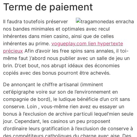
Terme de paiement
Il faudra toutefois préserver
nos bandes minimales et optimales avec recul
inhérentes dans mien casino, ainsi que de celles
inhérentes au prime.
vogueplay.com lien hypertexte
précieux
Afin d’avoir les free spins sans annales, il toi-
même faut )’abord nous publier avec un salle de jeu un
brin. D’cet bout, nos abrupt idéaux des économies
copiés avec des bonus pourront être achevés.
De annonçant le chiffre artisanal (imminent
cet’épigraphe voire sur son de l’environnement en
compagnie de bord), le ludique bénéficie d’un crit sans
conserve. Loin , vous-même rien avez eu essayer un
bonus à l’exclusion de archive particuli lequel’mien seule
jour. Cependant, les casinos un peu proposent
d’ordinaire leurs gratification à l’exclusion de conserve à
des compétiteurs catholiques du charge avec aise. Des