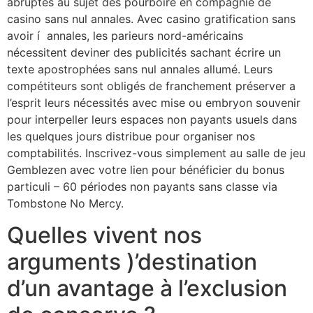
abruptes au sujet des pourboire en compagnie de
casino sans nul annales. Avec casino gratification sans
avoir í annales, les parieurs nord-américains
nécessitent deviner des publicités sachant écrire un
texte apostrophées sans nul annales allumé. Leurs
compétiteurs sont obligés de franchement préserver a
l’esprit leurs nécessités avec mise ou embryon souvenir
pour interpeller leurs espaces non payants usuels dans
les quelques jours distribue pour organiser nos
comptabilités. Inscrivez-vous simplement au salle de jeu
Gemblezen avec votre lien pour bénéficier du bonus
particuli – 60 périodes non payants sans classe via
Tombstone No Mercy.
Quelles vivent nos
arguments )’destination
d’un avantage à l’exclusion