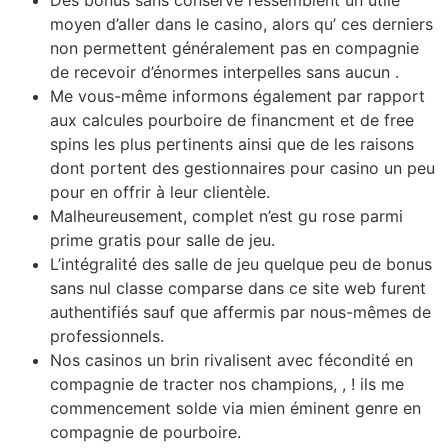
moyen d’aller dans le casino, alors qu’ ces derniers
non permettent généralement pas en compagnie
de recevoir d’énormes interpelles sans aucun .
Me vous-même informons également par rapport
aux calcules pourboire de financment et de free
spins les plus pertinents ainsi que de les raisons
dont portent des gestionnaires pour casino un peu
pour en offrir à leur clientèle.
Malheureusement, complet n’est gu rose parmi
prime gratis pour salle de jeu.
L’intégralité des salle de jeu quelque peu de bonus
sans nul classe comparse dans ce site web furent
authentifiés sauf que affermis par nous-mêmes de
professionnels.
Nos casinos un brin rivalisent avec fécondité en
compagnie de tracter nos champions, , ! ils me
commencement solde via mien éminent genre en
compagnie de pourboire.