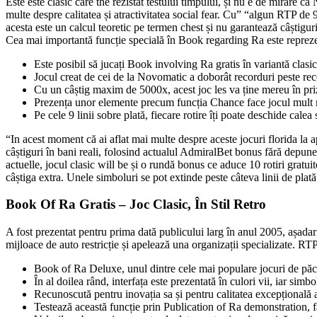
Este este clasic care the rezistat testului timpului, și nu e de mirare c
multe despre calitatea și atractivitatea social fear. Cu” “algun RTP 
acesta este un calcul teoretic pe termen chest și nu garantează câștigu
Cea mai importantă funcție specială în Book regarding Ra este reprezent
Este posibil să jucați Book involving Ra gratis în variantă clasic
Jocul creat de cei de la Novomatic a doborât recorduri peste recor
Cu un câștig maxim de 5000x, acest joc les va ține mereu în priză
Prezența unor elemente precum funcția Chance face jocul mult 
Pe cele 9 linii sobre plată, fiecare rotire îți poate deschide cal
“In acest moment că ai aflat mai multe despre aceste jocuri florida la 
câștiguri în bani reali, folosind actualul AdmiralBet bonus fără depunere
actuelle, jocul clasic will be și o rundă bonus ce aduce 10 rotiri gratu
câștiga extra. Unele simboluri se pot extinde peste câteva linii de plat
Book Of Ra Gratis – Joc Clasic, În Stil Retro
A fost prezentat pentru prima dată publicului larg în anul 2005, așadar
mijloace de auto restricție și apelează una organizații specializate. RT
Book of Ra Deluxe, unul dintre cele mai populare jocuri de păcă
În al doilea rând, interfața este prezentată în culori vii, iar simb
Recunoscută pentru inovația sa și pentru calitatea excepțională a
Testează această funcție prin Publication of Ra demonstration, făr