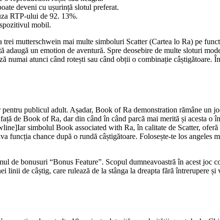
poate deveni cu ușurință slotul preferat.
auza RTP-ului de 92. 13%.
spozitivul mobil.
rea a trei mutterschwein mai multe simboluri Scatter (Cartea lo Ra) pe fun
aliată adaugă un emotion de aventură. Spre deosebire de multe sloturi mo
ă numai atunci când rotești sau când obții o combinație câștigătoare. În in
r pentru publicul adult. Așadar, Book of Ra demonstration rămâne un joc i
ță față de Book of Ra, dar din când în când parcă mai merită și acesta o 
wline]Iar simbolul Book associated with Ra, în calitate de Scatter, oferă
iva funcția chance după o rundă câștigătoare. Folosește-te los angeles ma
mul de bonusuri “Bonus Feature”. Scopul dumneavoastră în acest joc const
linii de câștig, care rulează de la stânga la dreapta fără întrerupere și