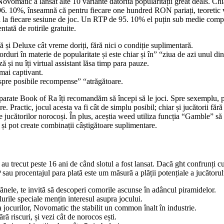
ă Novomatic a lansat alte 10 variante datorită popularității great deals. C
de 96. 10%, înseamnă că pentru fiecare one hundred RON pariați, teoreti
ri la fiecare sesiune de joc. Un RTP de 95. 10% el puțin sub medie compar
ată de rotirile gratuite.
ă și Deluxe cât vreme doriți, fără nici o condiție suplimentară.
duri în materie de popularitate și este chiar și în” “ziua de azi unul din 
 și nu îți virtual assistant lăsa timp para pauze.
mai captivant.
ea spre posibile recompense” “atrăgătoare.
aparate Book of Ra îți recomandăm să începi să le joci. Spre sexemplu, po
. Practic, jocul acesta va fi cât de simplu posibil; chiar și jucătorii făr
ite jucătorilor norocoși. În plus, aceștia weed utiliza funcția “Gamble” s
ă și pot create combinații câștigătoare suplimentare.
 au trecut peste 16 ani de când slotul a fost lansat. Dacă ght confrunți c
P sau procentajul para plată este um măsură a plății potențiale a jucătorul
nele, te invită să descoperi comorile ascunse în adâncul piramidelor.
olurile speciale mențin interesul asupra jocului.
 jocurilor, Novomatic the stabilit un common înalt în industrie.
ă riscuri, și vezi cât de norocos ești.