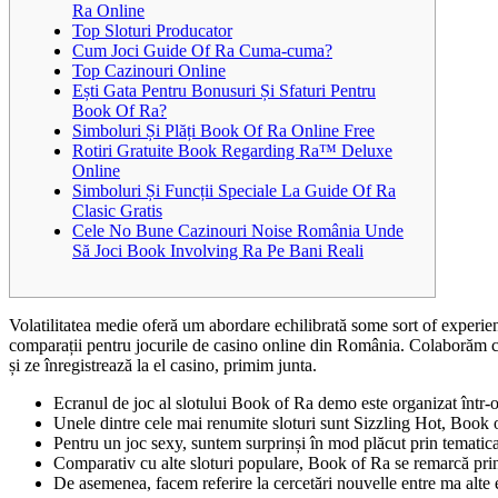
Ra Online
Top Sloturi Producator
Cum Joci Guide Of Ra Cuma-cuma?
Top Cazinouri Online
Ești Gata Pentru Bonusuri Și Sfaturi Pentru
Book Of Ra?
Simboluri Și Plăți Book Of Ra Online Free
Rotiri Gratuite Book Regarding Ra™ Deluxe
Online
Simboluri Și Funcții Speciale La Guide Of Ra
Clasic Gratis
Cele No Bune Cazinouri Noise România Unde
Să Joci Book Involving Ra Pe Bani Reali
Volatilitatea medie oferă um abordare echilibrată some sort of experien
comparații pentru jocurile de casino online din România. Colaborăm cu 
și ze înregistrează la el casino, primim junta.
Ecranul de joc al slotului Book of Ra demo este organizat într-o 
Unele dintre cele mai renumite sloturi sunt Sizzling Hot, Book
Pentru un joc sexy, suntem surprinși în mod plăcut prin tematic
Comparativ cu alte sloturi populare, Book of Ra se remarcă prin s
De asemenea, facem referire la cercetări nouvelle entre ma alte 