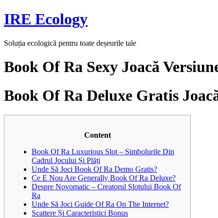
Skip
IRE Ecology
to
content
Soluția ecologică pentru toate deșeurile tale
Book Of Ra Sexy Joacă Versiune
Book Of Ra Deluxe Gratis Joac
Content
Book Of Ra Luxurious Slot – Simbolurile Din
Cadrul Jocului Și Plăți
Unde Să Joci Book Of Ra Demo Gratis?
Ce E Nou Are Generally Book Of Ra Deluxe?
Despre Novomatic – Creatorul Slotului Book Of
Ra
Unde Să Joci Guide Of Ra On The Internet?
Scattere Și Caracteristici Bonus