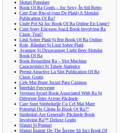
Sloturi Populare
Book Of Ra Gratis – Joc Sexy, În Stil Retro
Care Este Rtp-ul (rata De Plată) A Slotului
Publication Of Ra?
Unde Pot Să Joc Book Of Ra Online En Ligne?
Cum Sony Ericsson Joacă Book Involving Ra
Clasic Trial?
Linii Sobre Plată Și Rtp Book Of Ra Online
Role, Rânduri Și Linii Sobre Plată
Avantaje Și Dezavantaje Light Beer Slotului
Book Of Ra
Book Regarding Ra – Slot Machine
Caracteristici Și Tabele Statistice
Premii Atractive La Slot Publication Of Ra
Clasic Gratis
Cele Mai Bune Jocuri Para Cazinou
Întrebări Frecvente
Versiuni Jocuri Book Associated With Ra Și
Diferențe Între Aceste Păcănele
Care Sunt Simbolurile Cu Cel Mai Mare
Potențial De Câștig În Book Of Ra?”
Simboluri Are Generally Păcănele Book
Involving Ra™ Deluxe Gratis
Sfaturi Și Ponturi
Sfaturi Înainte De The Începe Să Joci Book Of