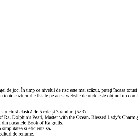
ței de joc. În timp ce nivelul de risc este mai scăzut, puteți încasa tot
toate cazinourile listate pe acest website de unde este obținut un comis
structură clasică de 5 role și 3 rânduri (5×3).
 of Ra, Dolphin’s Pearl, Master with the Ocean, Blessed Lady’s Charm și
a din pacanele Book of Ra gratis.
implitatea și eficiența sa.
edituri de renume.