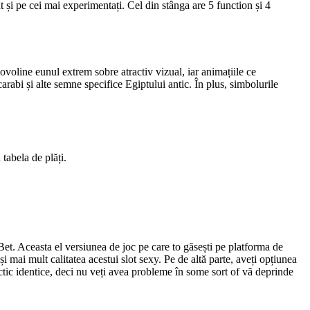
t și pe cei mai experimentați. Cel din stânga are 5 function și 4
ovoline eunul extrem sobre atractiv vizual, iar animațiile ce
arabi și alte semne specifice Egiptului antic. În plus, simbolurile
tabela de plăți.
t. Aceasta el versiunea de joc pe care to găsești pe platforma de
i mai mult calitatea acestui slot sexy. Pe de altă parte, aveți opțiunea
ctic identice, deci nu veți avea probleme în some sort of vă deprinde