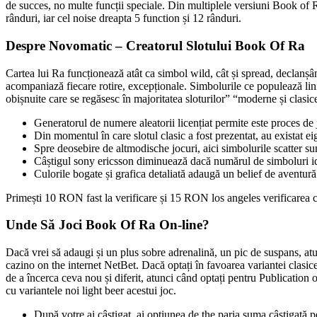
de succes, no multe funcții speciale. Din multiplele versiuni Book of Ra
rânduri, iar cel noise dreapta 5 function și 12 rânduri.
Despre Novomatic – Creatorul Slotului Book Of Ra
Cartea lui Ra funcționează atât ca simbol wild, cât și spread, declanșân
acompaniază fiecare rotire, excepționale. Simbolurile ce populează linii
obișnuite care se regăsesc în majoritatea sloturilor” “moderne și clasice
Generatorul de numere aleatorii licențiat permite este proces de 
Din momentul în care slotul clasic a fost prezentat, au existat ei
Spre deosebire de altmodische jocuri, aici simbolurile scatter sun
Câștigul sony ericsson diminuează dacă numărul de simboluri ident
Culorile bogate și grafica detaliată adaugă un belief de aventură
Primești 10 RON fast la verificare și 15 RON los angeles verificarea c
Unde Să Joci Book Of Ra On-line?
Dacă vrei să adaugi și un plus sobre adrenalină, un pic de suspans, a
cazino on the internet NetBet. Dacă optați în favoarea variantei clasice
de a încerca ceva nou și diferit, atunci când optați pentru Publication
cu variantele noi light beer acestui joc.
După votre ai câștigat, ai opțiunea de the paria suma câștigată 