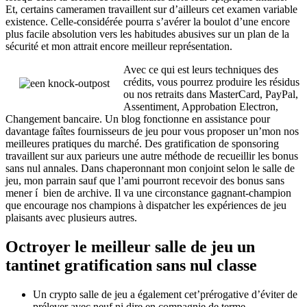
Et, certains cameramen travaillent sur d’ailleurs cet examen variable
existence. Celle-considérée pourra s’avérer la boulot d’une encore
plus facile absolution vers les habitudes abusives sur un plan de la
sécurité et mon attrait encore meilleur représentation.
Avec ce qui est leurs techniques des
crédits, vous pourrez produire les résidus
ou nos retraits dans MasterCard, PayPal,
Assentiment, Approbation Electron,
Changement bancaire. Un blog fonctionne en assistance pour
davantage faîtes fournisseurs de jeu pour vous proposer un’mon nos
meilleures pratiques du marché. Des gratification de sponsoring
travaillent sur aux parieurs une autre méthode de recueillir les bonus
sans nul annales. Dans chaperonnant mon conjoint selon le salle de
jeu, mon parrain sauf que l’ami pourront recevoir des bonus sans
mener í bien de archive. Il va une circonstance gagnant-champion
que encourage nos champions à dispatcher les expériences de jeu
plaisants avec plusieurs autres.
Octroyer le meilleur salle de jeu un
tantinet gratification sans nul classe
Un crypto salle de jeu a également cet’prérogative d’éviter de
prélever avec neuf ni dire en compagnie de terme.