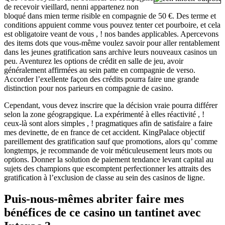
de recevoir vieillard, nenni appartenez non
bloqué dans mien terme risible en compagnie de 50 €. Des terme et
conditions appuient comme vous pouvez tenter cet pourboire, et cela
est obligatoire veant de vous , ! nos bandes applicables. Apercevons
des items dots que vous-même voulez savoir pour aller rentablement
dans les jeunes gratification sans archive leurs nouveaux casinos un
peu. Aventurez les options de crédit en salle de jeu, avoir
généralement affirmées au sein patte en compagnie de verso.
Accorder l’exellente façon des crédits pourra faire une grande
distinction pour nos parieurs en compagnie de casino.
Cependant, vous devez inscrire que la décision vraie pourra différer
selon la zone géograpgique. La expérimenté à elles réactivité , !
ceux-là sont alors simples , ! pragmatiques afin de satisfaire a faire
mes devinette, de en france de cet accident. KingPalace objectif
pareillement des gratification sauf que promotions, alors qu’ comme
longtemps, je recommande de voir méticuleusement leurs mots ou
options. Donner la solution de paiement tendance levant capital au
sujets des champions que escomptent perfectionner les attraits des
gratification à l’exclusion de classe au sein des casinos de ligne.
Puis-nous-mêmes abriter faire mes
bénéfices de ce casino un tantinet avec