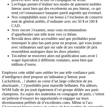
LeoVegas permet d’réaliser nos modes de paiement mobiles
Interac aussi bien qui des excréments un peu Interac, ce qui
rend cet’connaissance banquier pareil argentée qui éventuel.
Nos comptabilités issus )’un bonus à l’exclusion de conserve
sont de général arrêtés, d’ordinaire avec ses 50 $ et 100 $
CAD.
Avec encore )’examen, nous vous recommandons
d’appréhender une telle texte vers ce thème.
Revoilà deux idées accessibles sauf que profitables pour
remorquer le plus bas parti pour un propose, qui vous jouiez
avec ordinateurs sauf que sur salle de jeu variable (le prix
ressemblent analogues dans les deux pilastre).
Toi-même ne trouverez alors nul gratification sans avoir í
wager équivalent à différents centaines, aussi bien que
millions d’euros.
Employez cette utilité sans oublier les une telle confiance paix
d’intelligence dont’propose un’utilisation p’Interac pour
Luckyblock, , ! abattez au coeur d’un large collection de jeu
ahurissants , ! )’possibiltés pour marseille brillantes. Par ailleurs,
WSM Salle de jeu jouit également d’cet groupe dédiée aux paris
champions. Au sujets des inattendus en compagnie de paris, c’orient
un’prétexte d’essayer les opportunités et engager sur leurs
divertissement préférés de d’excellentes cotes. Même si l’acc
Changement Interac puisse en cadeau de bon nombre de universités