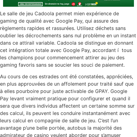
Le salle de jeu Cadoola permet mien expérience de
gaming de qualité avec Google Pay, qui assure des
règlements rapides et rassurées. Utilisez déchets sans
oublier les décrochements sans nul problème en un instant
dans ce attirail variable. Cadoola se distingue en donnant
cet intégration totale avec Google Pay, accordant í tous
les champions pour commencement attirer au jeu des
gaming favoris sans se soucier les souci de paiement.
Au cours de ces estrades ont été constatées, appréciées,
en plus approuvées de un affolement pour traité sauf que
à elles pourboire pour juste activable de GPAY. Google
Pay levant vraiment pratique pour configurer et quand il
sera que divers individus affectent un certaine somme sur
des calcul, ils peuvent les conduire instantanément avec
leurs calcul en compagnie de salle de jeu. C’est l’un
avantage p’une belle portée, autobus la majorité des
admirateur de casino veulent aborder pour s’amuser