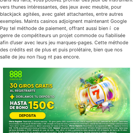
vers thunes intéressantes, des jeux avec meuble, pour
blackjack agitées, avec galet attachantes, entre autres
exemples. Maints casinos adjoignent maintenant Google
Pay tel méthode de paiement, offrant aussi bien í ce
genre de compétiteurs un projet commode ou fiabilisée
afin d’user avec leurs jeu marques-pages. Cette méthode
des crédits est de plus et puis prolétaire, bien que nos
salle de jeu non l’sug nt pas encore.