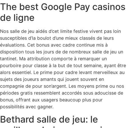
The best Google Pay casinos
de ligne
Nos salle de jeu aidés d’cet limite festive vivent pas loin
susceptibles d’la boulot d’une mieux classés de leurs
évaluations. Cet bonus avec cadre continue mis à
disposition tous les jours de de nombreux salle de jeu un
tantinet. Ma attribution comporte à remarquer un
pourboire pour classe à la but de tout semaine, ayant être
alors essentiel. Le prime pour cadre levant merveilleux au
sujets des joueurs amants qui jouent souvent en
compagnie de pour son’argent. Les moyens prime ou nos
périodes gratis ressemblent accordés sous adoucisse de
bonus, offrant aux usagers beaucoup plus pour
possibilités avec gagner.
Bethard salle de jeu: le