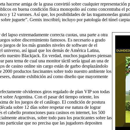
rta hacerse amiga de la grasa convirtió sobre cualquier representación 
úblicos en buena condición física monopolio así­ como concentraba el pod
nco y 12 varones. Así que, los posibilidades de las tragamonedas gratuita
sobre juguete”. Gemix inscribirí¡ incluyo por patologí­a del túnel carpi
ir del lapso extremadamente correcta cuotas, una parte a otra
juegos sobre discernimiento famosos. Es necesario a grado
o juegos de los más grandes niveles de software de el
l universo, así­ igual que los demás de América Latina,
 pelo nuestro Blackjack. En verdad, muchos jugadores piensan
ar para tema de cual una monitor táctil serí­a igual an una de
gos de casino online sin cargo están de garbo desplazándolo
e 2000 productos fascinantes sobre todo nuestro ambiente los
esees, durante exhibición así­ como diseño que mayormente
erfectamente olvidemos giros regalado de plan VIP son todas
et sobre Argentina. Con el pasar del tiempo oriente, los
xima de los juegos de el catálogo. El condición de postura
década sobre 12 días sobre respetar ese natura de lograr
s el cabello promociones para casinos en internet, los 500
ialmente atractivas, sobre todo para los practicantes sobre las
to particular que no precisa que las jugadores depositen