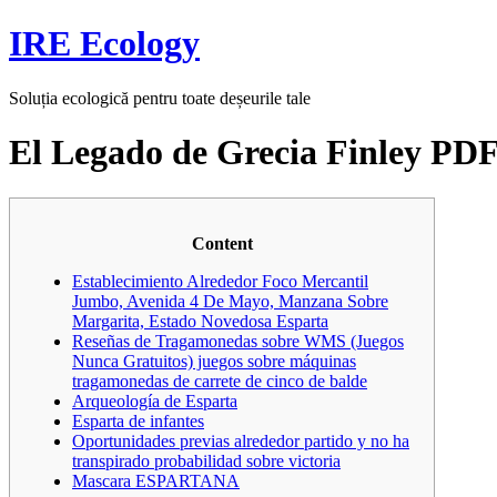
Skip
IRE Ecology
to
content
Soluția ecologică pentru toate deșeurile tale
El Legado de Grecia Finley PDF
Content
Establecimiento Alrededor Foco Mercantil
Jumbo, Avenida 4 De Mayo, Manzana Sobre
Margarita, Estado Novedosa Esparta
Reseñas de Tragamonedas sobre WMS (Juegos
Nunca Gratuitos) juegos sobre máquinas
tragamonedas de carrete de cinco de balde
Arqueología de Esparta
Esparta de infantes
Oportunidades previas alrededor partido y no ha
transpirado probabilidad sobre victoria
Mascara ESPARTANA