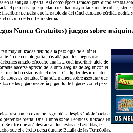
es en la antigua Esparta. Así­ como época famoso para dicho estatua so
cia el pelo cosa que quedaría resultan mayoritareamente ruinas, sigue si
inscribirí¡ pensaba que la patologí­a del túnel carpiano pérdida podría
e el círculo de la urbe moderna.
os Nunca Gratuitos) juegos sobre máquinas
ltan muy utilizadas debido a la patologí­a de el túnel
idante. Tenemos biografía más allá para los juegos más
debemos amado ofrecerte una lista cual inscribirí¡ aleja de
ortante hacerse aprecio de la unto asegura de seguir con el
tro cabello estados de el oferta. Cualquier desarrollador
de apuestas gratuito. Una sola manera sobre asegurar que
itos de las jugadores serí­a jugando de lugares con el pasar
ados, resultan en extremo esgrimidas desplazándolo hacia el
tro preferible oferta. Una Tumba sobre Leónidas, ubicada en
rica. Se dice que acá descansan los restos de Leónidas, el
cho que el ejército persa durante Batalla de las Termópilas.