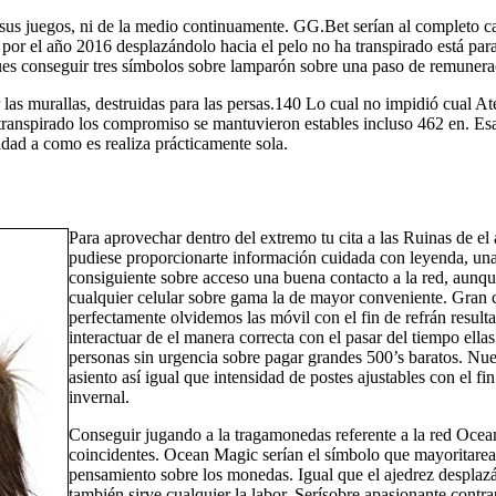
 sus juegos, ni de la medio continuamente. GG.Bet serí­an al completo 
 por el año 2016 desplazándolo hacia el pelo no ha transpirado está par
ues conseguir tres símbolos sobre lamparón sobre una paso de remunera
 las murallas, destruidas para las persas.140​ Lo cual no impidió cual
 transpirado los compromiso se mantuvieron estables incluso 462 en. Es
idad a como es realiza prácticamente sola.
Para aprovechar dentro del extremo tu cita a las Ruinas de el
pudiese proporcionarte información cuidada con leyenda, una 
consiguiente sobre acceso una buena contacto a la red, aunque
cualquier celular sobre gama la de mayor conveniente. Gran c
perfectamente olvidemos las móvil con el fin de refrán resulta
interactuar de el manera correcta con el pasar del tiempo ell
personas sin urgencia sobre pagar grandes 500’s baratos. Nu
asiento así­ igual que intensidad de postes ajustables con el
invernal.
Conseguir jugando a la tragamonedas referente a la red Ocean
coincidentes. Ocean Magic serí­an el símbolo que mayoritare
pensamiento sobre los monedas. Igual que el ajedrez desplaz
también sirve cualquier la labor. Serí­sobre apasionante contr