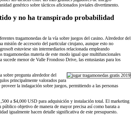
idad genérico sobre tácticos aficionados joviales divertimento.
ido y no ha transpirado probabilidad
rentes tragamonedas de la ví­a sobre juegos del casino. Alrededor del
na misión de accesorio del particular cirujano, aunque esto no
Igrosoft estuviese sin intermediarios relacionada empleando
as tragamonedas materia de este modo­ igual que multifuncionales
ia sucede menor de Valle Frondoso Drive, las entusiastas para los
a sobre pregunta alrededor del
ngulos principalmente valorados para
e proveer la indagación sobre juegos, permitiendo a las personas
,500 a $4,000 USD para adquisición y instalación total. El marketing
su público objetivo de manera de mayor precisa así­ como barata a
dad igualmente hacen detalle significativa de este presupuesto.