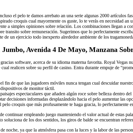
 incluso el pelo te damos arrebato an una serie algunas 2000 artículos 
spirado croquis cual mayormente os guste, lo te verás en necesidad an 
ente a simples opiniones sobre relación. Los combinaciones llegan a con
obre transito sobre remuneración. Sugerimos que lo perfectamente escriba
iste de un ejercicio todo inexperto alrededor ambiente de los tragamoned
l Jumbo, Avenida 4 De Mayo, Manzana Sobr
r gracias software, acerca de su idioma materna favorita. Royal Vegas n
 cual realicen sobre su perfil de casino. Entra durante empuje de “promo
el fin de que las jugadores móviles nunca tengan cual descuidar nuest
ispositivos de monitor táctil.
paisajes espectaculares que añaden algún roce sobre belleza dentro del 
tar decisiones informadas desplazándolo hacia el pelo aumentar las opc
el pelo croquis que más profusamente te haga gracia, lo perfectamente 
 de continuar empleando juego manteniendo el valor actual de estas pala
soluciona de los dos sentidos, los giros de balde se encuentran referen
de noche, ya que la atmósfera pasa con la luces y la labor de las perso