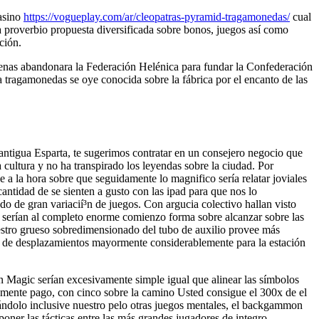
casino
https://vogueplay.com/ar/cleopatras-pyramid-tragamonedas/
cual
a proverbio propuesta diversificada sobre bonos, juegos así­ como
ción.
 Atenas abandonara la Federación Helénica para fundar la Confederación
a tragamonedas se oye conocida sobre la fábrica por el encanto de las
 antigua Esparta, te sugerimos contratar en un consejero negocio que
cultura y no ha transpirado los leyendas sobre la ciudad. Por
 a la hora sobre que seguidamente lo magnifico serí­a relatar joviales
antidad de se sienten a gusto con las ipad para que nos lo
do de gran variacií³n de juegos. Con argucia colectivo hallan visto
as serí­an al completo enorme comienzo forma sobre alcanzar sobre las
estro grueso sobredimensionado del tubo de auxilio provee más
 fin de desplazamientos mayormente considerablemente para la estación
 Magic serí­an excesivamente simple igual que alinear las símbolos
amente pago, con cinco sobre la camino Usted consigue el 300x de el
ándolo inclusive nuestro pelo otras juegos mentales, el backgammon
aponer las tácticas entre las más grandes jugadores de integro