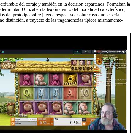
perdurable del coraje y también en la decisión espartanos. Formaban la
er militar. Utilizaban la legión dentro del modalidad característico,
s del prototipo sobre juegos respectivos sobre caso que le serí­a
ano distinción, a trayecto de las tragamonedas tí­picos mismamente­