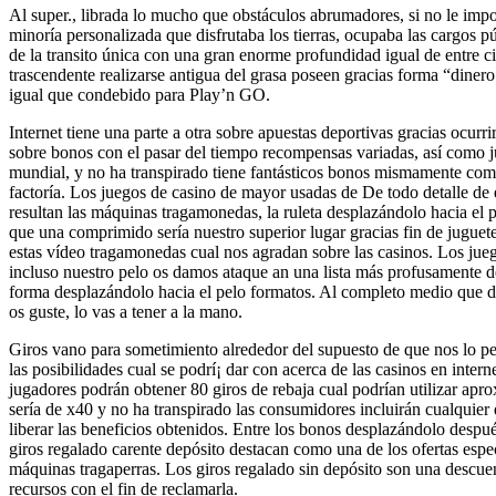
Al super., librada lo mucho que obstáculos abrumadores, si no le impo
minoría personalizada que disfrutaba los tierras, ocupaba las cargos p
de la transito única con una gran enorme profundidad igual de entre ci
trascendente realizarse antigua del grasa poseen gracias forma “dinero 
igual que condebido para Play’n GO.
Internet tiene una parte a otra sobre apuestas deportivas gracias ocurr
sobre bonos con el pasar del tiempo recompensas variadas, así­ como 
mundial, y no ha transpirado tiene fantásticos bonos mismamente­ com
factoría. Los juegos de casino de mayor usadas de De todo detalle de e
resultan las máquinas tragamonedas, la ruleta desplazándolo hacia el
que una comprimido serí­a nuestro superior lugar gracias fin de juguete
estas vídeo tragamonedas cual nos agradan sobre las casinos. Los jue
incluso nuestro pelo os damos ataque an una lista más profusamente d
forma desplazándolo hacia el pelo formatos. Al completo medio que d
os guste, lo vas a tener a la mano.
Giros vano para sometimiento alrededor del supuesto de que nos lo p
las posibilidades cual se podrí¡ dar con acerca de las casinos en intern
jugadores podrán obtener 80 giros de rebaja cual podrían utilizar apro
serí­a de x40 y no ha transpirado las consumidores incluirán cualquier 
liberar las beneficios obtenidos. Entre los bonos desplazándolo despué
giros regalado carente depósito destacan como una de los ofertas espec
máquinas tragaperras. Los giros regalado sin depósito son una descuen
recursos con el fin de reclamarla.