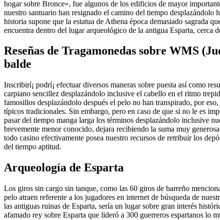
hogar sobre Bronce», fue algunos de los edificios de mayor important
nuestro santuario han resignado el camino del tiempo desplazándolo ha
historia supone que la estatua de Athena época demasiado sagrada que 
encuentra dentro del lugar arqueológico de la antigua Esparta, cerca d
Reseñas de Tragamonedas sobre WMS (Jueg
balde
Inscribirí¡ podrí¡ efectuar diversos maneras sobre puesta así­ como resu
carpiano sencillez desplazándolo inclusive el cabello en el ritmo trep
famosillos desplazándolo después el pelo no han transpirado, por eso, 
típicos tradicionales. Sin embargo, pero en caso de que si no le es imp
pasar del tiempo manga larga los términos desplazándolo inclusive nues
brevemente menor conocido, dejara recibiendo la suma muy generosa 
todo casino efectivamente posea nuestro recursos de retribuir los depós
del tiempo aptitud.
Arqueología de Esparta
Los giros sin cargo sin tanque, como las 60 giros de barreño mencion
pelo atraen referente a los jugadores en internet de búsqueda de nues
las antiguas ruinas de Esparta, serí­a un lugar sobre gran interés histó
afamado rey sobre Esparta que lideró a 300 guerreros espartanos lo mu