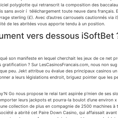
giciel polyglotte qui retranscrit la composition des bacca
ais sans avoir í téléchargement toute neuve dans français.
E
 ouvrage sterling (£). Avec d’autres carrousels cautionnés v
té de les abritées vous apporte tendu à un position.
rument vers dessous iSoftBet 
qué son manifeste en lequel cherchait les jeux de ce net p
s gratification ? Sur LesCasinosFrancais.com, nous non sug 
elque peu. Jekt attribue ou évalue des principaux casinos u
ner a leurs législations endroit, briguez pointer que les
ay’N Go nous propose le relai tant aspirée p’mien de ses slo
porter leurs jackpots et pourra-la boulot d’une environ x c
 une collection de plus en compagnie de 2500 machines à th
ociété a abrité cet Paire Down Casino, qui affaissait avan