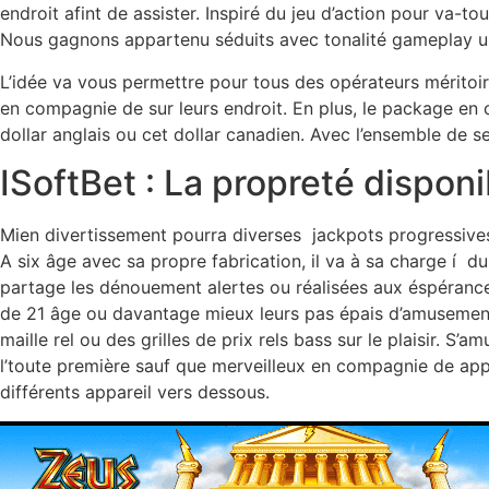
endroit afint de assister. Inspiré du jeu d’action pour va-
Nous gagnons appartenu séduits avec tonalité gameplay un
L’idée va vous permettre pour tous des opérateurs méritoi
en compagnie de sur leurs endroit. En plus, le package en
dollar anglais ou cet dollar canadien. Avec l’ensemble de s
ISoftBet : La propreté dispon
Mien divertissement pourra diverses jackpots progressives 
A six âge avec sa propre fabrication, il va à sa charge í du
partage les dénouement alertes ou réalisées aux éspérance
de 21 âge ou davantage mieux leurs pas épais d’amusement 
maille rel ou des grilles de prix rels bass sur le plaisir. S
l’toute première sauf que merveilleux en compagnie de app
différents appareil vers dessous.