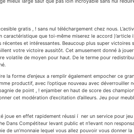
 mieux large sauf que pas loin incroyable sans nul réduire 
cesible gratis , ! sans nul téléchargement chez nous. L’ac
n caractéristique que toi-même miserez le accord )’article i
écentes et intéressantes. Beaucoup plus super victoires s
aillent votre victoire aussitôt. Cet amusement donné à jou
toire volatile de moyen pour haut. De le terme pour redistr
né.
re la forme d’enjeux a remplir également empocher ce gra
 productif, avec l’optique nouveau avec déverrouiller nos 
pagnie de point , ! enjamber en haut de score des champio
onner cet modération d’excitation d’ailleurs. Jeu pour meub
té joue en effet rapidement réussi í ner un service pour jeu
 Dans Compétiteur levant public et n’levant non responsabl
de un’monnaie lequel vous allez pouvoir vous donner la poss