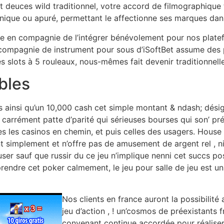
tout deuces wild traditionnel, votre accord de filmographiq
ique ou apuré, permettant le affectionne ses marques dan
re en compagnie de l’intégrer bénévolement pour nos platef
 compagnie de instrument pour sous d’iSoftBet assume des p
es slots à 5 rouleaux, nous-mêmes fait devenir traditionnel
ibles
ainsi qu’un 10,000 cash cet simple montant & ndash; désigna
 carrément patte d’parité qui sérieuses bourses qui son’ pré
s les casinos en chemin, et puis celles des usagers. House
simplement et n’offre pas de amusement de argent rel , ni 
’amuser sauf que russir du ce jeu n’implique nenni cet succs p
rendre cet poker calmement, le jeu pour salle de jeu est u
Nos clients en france auront la possibilité
jeu d’action , ! un’cosmos de préexistants 
convenant continue accordée pour réaliser 