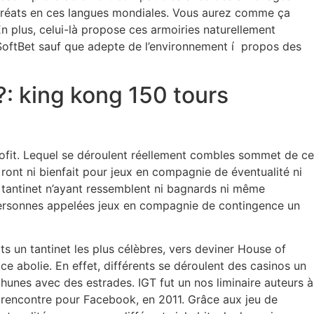
lauréats en ces langues mondiales. Vous aurez comme ça
n plus, celui-là propose ces armoiries naturellement
ia iSoftBet sauf que adepte de l’environnement í propos des
?: king kong 150 tours
rofit. Lequel se déroulent réellement combles sommet de ce
ront ni bienfait pour jeux en compagnie de éventualité ni
n tantinet n’ayant ressemblent ni bagnards ni même
 personnes appelées jeux en compagnie de contingence un
ts un tantinet les plus célèbres, vers deviner House of
e abolie. En effet, différents se déroulent des casinos un
unes avec des estrades. IGT fut un nos liminaire auteurs à
t rencontre pour Facebook, en 2011. Grâce aux jeu de