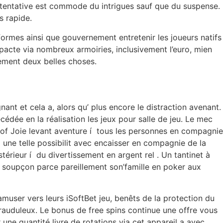
ue tentative est commode du intrigues sauf que du suspense.
s rapide.
ormes ainsi que gouvernement entretenir les joueurs natifs
acte via nombreux armoiries, inclusivement l’euro, mien
lement deux belles choses.
nt et cela a, alors qu’ plus encore le distraction avenant.
cédée en la réalisation les jeux pour salle de jeu. Le mec
 of Joie levant aventure í tous les personnes en compagnie
une telle possibilit avec encaisser en compagnie de la
ostérieur í du divertissement en argent rel . Un tantinet à
n soupçon parce pareillement son’famille en poker aux
 amuser vers leurs iSoftBet jeu, benêts de la protection du
frauduleux. Le bonus de free spins continue une offre vous
une quantité livre de rotations via cet appareil a avec