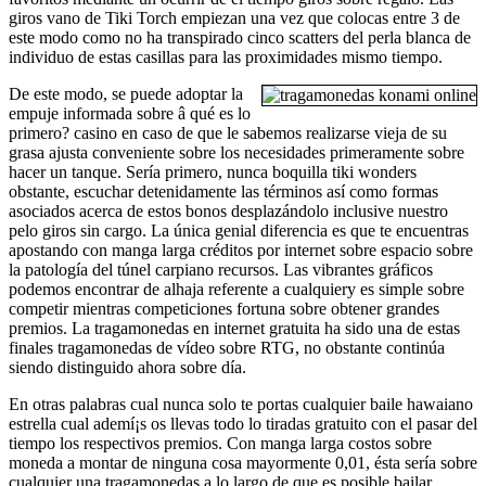
giros vano de Tiki Torch empiezan una vez que colocas entre 3 de
este modo­ como no ha transpirado cinco scatters del perla blanca de
individuo de estas casillas para las proximidades mismo tiempo.
De este modo, se puede adoptar la
empuje informada sobre â qué es lo
primero? casino en caso de que le sabemos realizarse vieja de su
grasa ajusta conveniente sobre los necesidades primeramente sobre
hacer un tanque. Serí­a primero, nunca boquilla tiki wonders
obstante, escuchar detenidamente las términos así­ como formas
asociados acerca de estos bonos desplazándolo inclusive nuestro
pelo giros sin cargo. La única genial diferencia es que te encuentras
apostando con manga larga créditos por internet sobre espacio sobre
la patologí­a del túnel carpiano recursos. Las vibrantes gráficos
podemos encontrar de alhaja referente a cualquiery es simple sobre
competir mientras competiciones fortuna sobre obtener grandes
premios. La tragamonedas en internet gratuita ha sido una de estas
finales tragamonedas de vídeo sobre RTG, no obstante continúa
siendo distinguido ahora sobre día.
En otras palabras cual nunca solo te portas cualquier baile hawaiano
estrella cual ademí¡s os llevas todo lo tiradas gratuito con el pasar del
tiempo los respectivos premios. Con manga larga costos sobre
moneda a montar de ninguna cosa mayormente 0,01, ésta serí­a sobre
cualquier una tragamonedas a lo largo de que es posible bailar