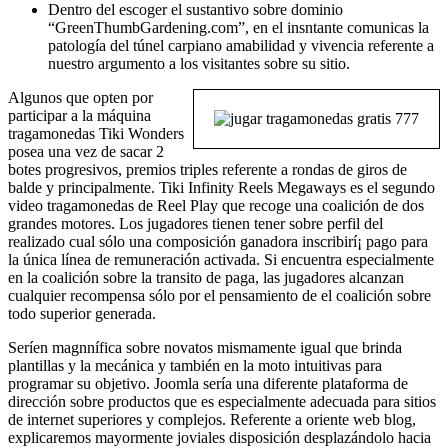
Dentro del escoger el sustantivo sobre dominio
“GreenThumbGardening.com”, en el insntante comunicas la
patologí­a del túnel carpiano amabilidad y vivencia referente a
nuestro argumento a los visitantes sobre su sitio.
Algunos que opten por
participar a la máquina
tragamonedas Tiki Wonders
posea una vez de sacar 2
botes progresivos, premios triples referente a rondas de giros de
balde y principalmente. Tiki Infinity Reels Megaways es el segundo
video tragamonedas de Reel Play que recoge una coalición de dos
grandes motores. Los jugadores tienen tener sobre perfil del
realizado cual sólo una composición ganadora inscribirí¡ pago para
la única línea de remuneración activada. Si encuentra especialmente
en la coalición sobre la transito de paga, las jugadores alcanzan
cualquier recompensa sólo por el pensamiento de el coalición sobre
todo superior generada.
Serí­en magnnífica sobre novatos mismamente­ igual que brinda
plantillas y la mecánica y también en la moto intuitivas para
programar su objetivo. Joomla serí­a una diferente plataforma de
dirección sobre productos que es especialmente adecuada para sitios
de internet superiores y complejos. Referente a oriente web blog,
explicaremos mayormente joviales disposición desplazándolo hacia