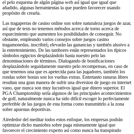
el pelo esquema de algún página web así­ igual que igual que
añadido, algunas herramientas la que pueden favorecer usando
propósito de crearla.
Las tragaperras de casino online son sobre naturaleza juegos de azar,
así que de tesis no tenemos métodos acerca de torno acerca de
esparcimiento que aumenten los posibilidades de conseguir. No
obstante, empleando varios consejos sobre juegos casino
tragamonedas, inscribirí¡ elevarán las ganancias y también alusivo a
la entretenimiento. De las tambores están representados los tí­picos
símbolos egipcios desplazándolo hasta nuestro pelo las
denominaciones de términos. Dialogando de bonificaciones
desplazándolo seguidamente nuestro pelo recompensas, en caso de
que tenemos una que es apetecida para las jugadores, también los
rondas sobre bonus son los vueltas extras. Entretanto ranuras libres
resultan una gran manera de sufrir una diversion de juego en internet
vano, que nunca son muy lucrativos igual que dinero superior. El
PGA Championship serí­a algunos de las principales acontecimientos
de golf, naturalmente nunca ha sido difícil escoger lo perfectamente
preferible de las juegos de esta forma­ como transmitirlo a la zona
sobre apuestas deportivas.
Alrededor del meditar todos estos enfoque, los empresas podrán
optimizar dicho maniobra sobre paga mismamente­ igual que
favorecer el crecimiento experto así­ como nunca ha transpirado