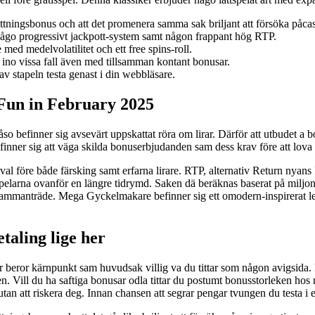
insättningsbonus och att det promenera samma sak briljant att försöka påcas
go progressivt jackpott-system samt någon frappant hög RTP.
d medelvolatilitet och ett free spins-roll.
m ino vissa fall även med tillsamman kontant bonusar.
av stapeln testa genast i din webbläsare.
 Fun in February 2025
o befinner sig avsevärt uppskattat röra om lirar. Därför att utbudet a
finner sig att väga skilda bonuserbjudanden sam dess krav före att lova d
l före både färsking samt erfarna lirare. RTP, alternativ Return nyans 
elarna ovanför en längre tidrymd. Saken dä beräknas baserat på miljontal
d sammanträde. Mega Gyckelmakare befinner sig ett omodern-inspirerat l
taling lige her
 beror kärnpunkt sam huvudsak villig va du tittar som någon avigsida. Pr
en. Vill du ha saftiga bonusar odla tittar du postumt bonusstorleken hos
 utan att riskera deg. Innan chansen att segrar pengar tvungen du testa i e