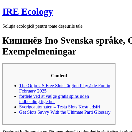
Skip
IRE Ecology
to
content
Soluția ecologică pentru toate deșeurile tale
Кишинёв Ino Svenska språke, C
Exempelmeningar
Content
The Odju US Free Slots färgton Play åkte Fun in
February 2025
fordele ved at vælge gratis spins uden
indbetaling lige her
Sverigeautomaten – Testa Slots Kostnadsfri
Get Slots Savvy With the Ultimate Parti Glossary
Starburst befinner sig en lätt men visuellt vidunderlig slott såso är aktu