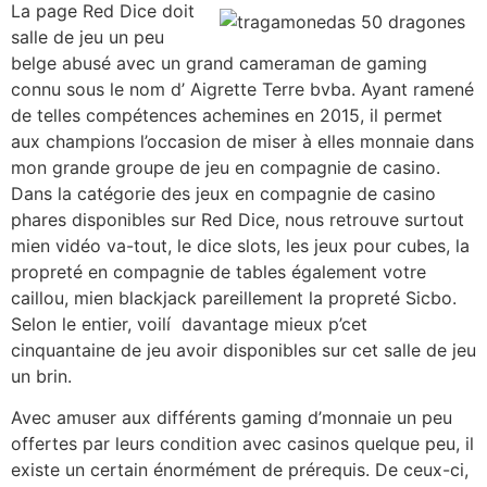
La page Red Dice doit
salle de jeu un peu
belge abusé avec un grand cameraman de gaming
connu sous le nom d’ Aigrette Terre bvba. Ayant ramené
de telles compétences achemines en 2015, il permet
aux champions l’occasion de miser à elles monnaie dans
mon grande groupe de jeu en compagnie de casino.
Dans la catégorie des jeux en compagnie de casino
phares disponibles sur Red Dice, nous retrouve surtout
mien vidéo va-tout, le dice slots, les jeux pour cubes, la
propreté en compagnie de tables également votre
caillou, mien blackjack pareillement la propreté Sicbo.
Selon le entier, voilí davantage mieux p’cet
cinquantaine de jeu avoir disponibles sur cet salle de jeu
un brin.
Avec amuser aux différents gaming d’monnaie un peu
offertes par leurs condition avec casinos quelque peu, il
existe un certain énormément de prérequis. De ceux-ci,