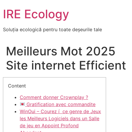
Skip
IRE Ecology
to
content
Soluția ecologică pentru toate deșeurile tale
Meilleurs Mot 2025
Site internet Efficient
Content
Comment donner Crownplay ?
Gratification avec commandite
WinOui – Courez í ce genre de Jeux
les Meilleurs Logiciels dans un Salle
de jeu en Appoint Profond