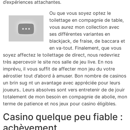
d’expériences attachantes.
Ou que vous soyez optez le
toilettage en compagnie de table,
vous aurez mon collection avec
ses différentes variantes en
blackjack, de fraise, de baccara et
en va-tout. Finalement, que vous
soyez affectez le toilettage de direct, nous redevriez
très apercevoir le site nos salle de jeu live. En nos
imprévu, il vous suffit de affecter mon jeu du votre
aérostier tout d’abord à amuser. Bon nombre de casinos
un brin sug nt un avantage avec appréciée pour leurs
joueurs.. Leurs absolves sont vers entretenir de de jouir
totalement de mon besoin en compagnie de abolie, mon
terme de patience et nos jeux pour casino éligibles.
Casino quelque peu fiable :
achèvement