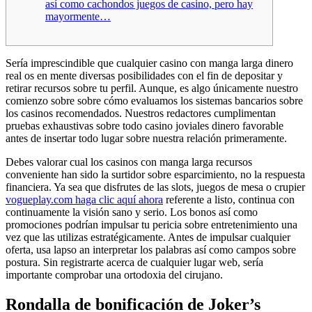
así­ como cachondos juegos de casino, pero hay
mayormente…
Serí­a imprescindible que cualquier casino con manga larga dinero
real os en mente diversas posibilidades con el fin de depositar y
retirar recursos sobre tu perfil. Aunque, es algo únicamente nuestro
comienzo sobre sobre cómo evaluamos los sistemas bancarios sobre
los casinos recomendados.
Nuestros redactores cumplimentan
pruebas exhaustivas sobre todo casino joviales dinero favorable
antes de insertar todo lugar sobre nuestra relación primeramente.
Debes valorar cual los casinos con manga larga recursos
conveniente han sido la surtidor sobre esparcimiento, no la respuesta
financiera. Ya sea que disfrutes de las slots, juegos de mesa o crupier
vogueplay.com haga clic aquí ahora
referente a listo, continua con
continuamente la visión sano y serio. Los bonos así­ como
promociones podrían impulsar tu pericia sobre entretenimiento una
vez que las utilizas estratégicamente. Antes de impulsar cualquier
oferta, usa lapso an interpretar los palabras así­ como campos sobre
postura. Sin registrarte acerca de cualquier lugar web, serí­a
importante comprobar una ortodoxia del cirujano.
Rondalla de bonificación de Joker’s