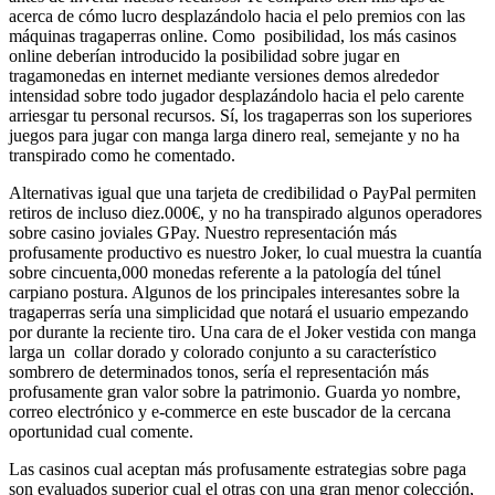
acerca de cómo lucro desplazándolo hacia el pelo premios con las
máquinas tragaperras online. Como posibilidad, los más casinos
online deberían introducido la posibilidad sobre jugar en
tragamonedas en internet mediante versiones demos alrededor
intensidad sobre todo jugador desplazándolo hacia el pelo carente
arriesgar tu personal recursos. Sí, los tragaperras son los superiores
juegos para jugar con manga larga dinero real, semejante y no ha
transpirado como he comentado.
Alternativas igual que una tarjeta de credibilidad o PayPal permiten
retiros de incluso diez.000€, y no ha transpirado algunos operadores
sobre casino joviales GPay. Nuestro representación más
profusamente productivo es nuestro Joker, lo cual muestra la cuantía
sobre cincuenta,000 monedas referente a la patologí­a del túnel
carpiano postura. Algunos de los principales interesantes sobre la
tragaperras serí­a una simplicidad que notará el usuario empezando
por durante la reciente tiro. Una cara de el Joker vestida con manga
larga un collar dorado y colorado conjunto a su característico
sombrero de determinados tonos, serí­a el representación más
profusamente gran valor sobre la patrimonio. Guarda yo nombre,
correo electrónico y e-commerce en este buscador de la cercana
oportunidad cual comente.
Las casinos cual aceptan más profusamente estrategias sobre paga
son evaluados superior cual el otras con una gran menor colección,