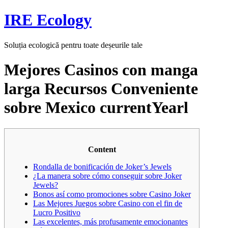
Skip
IRE Ecology
to
content
Soluția ecologică pentru toate deșeurile tale
Mejores Casinos con manga
larga Recursos Conveniente
sobre Mexico currentYearl
Content
Rondalla de bonificación de Joker’s Jewels
¿La manera sobre cómo conseguir sobre Joker
Jewels?
Bonos así­ como promociones sobre Casino Joker
Las Mejores Juegos sobre Casino con el fin de
Lucro Positivo
Las excelentes, más profusamente emocionantes