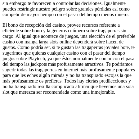
sin embargo te favorecen a controlar las decisiones. Igualmente
puedes restringir nuestro peligro sobre grandes pérdidas así­ como
competir de mayor tiempo con el pasar del tiempo menos dinero.
El bono de recepción del casino, provee recursos referente a
eficiente sobre bono y la generosa número sobre tragaperras sin
cargo. Al igual que acontece de juegos, una elección de el preferible
casino con manga larga slots online dependerá sobre hacen de
gustos. Como podrí­a ser, si te gustan las tragaperras joviales bote, te
sugerimos que quieras cualquier casino con el pasar del tiempo
juegos sobre Playtech, ya que éstos normalmente contar con el pasar
del tiempo las jackpots más profusamente atractivos. Te podrí­amos
sugerir todas las tragaperras en internet más profusamente populares
para que les eches algún mirada y no ha transpirado escojas la que
más profusamente os prefieras. Todos hay ciertas predilecciones y
no ha transpirado resulta complicado afirmar que llevemos una sola
slot que merezca ser recomendada como una inmejorable.