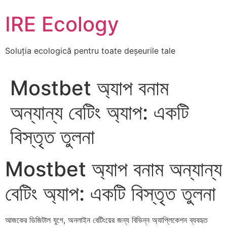
Skip
IRE Ecology
to
content
Soluția ecologică pentru toate deșeurile tale
Mostbet অ্যাপ বনাম
অন্যান্য বেটিং অ্যাপ: একটি
বিস্তৃত তুলনা
Mostbet অ্যাপ বনাম অন্যান্য
বেটিং অ্যাপ: একটি বিস্তৃত তুলনা
আজকের ডিজিটাল যুগে, অনলাইন বেটিংয়ের জন্য বিভিন্ন অ্যাপ্লিকেশন ব্যবহৃত