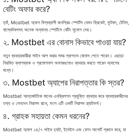
বেটিং অফার করে?
হ্যাঁ, Mostbet অ্যাপ বিশ্বব্যাপী জনপ্রিয় স্পোর্টস যেমন ক্রিকেট, ফুটবল, টেনিস,
বাস্কেটবলসহ অনেক অন্যান্য স্পোর্টসে বেটিং সুযোগ দেয়।
২. Mostbet এর বোনাস কিভাবে পাওয়া যায়?
নতুন ব্যবহারকারীরা সাইন আপ করার সময় স্বাগতম বোনাস পেতে পারেন। এছাড়া
নিয়মিত ক্যাশব্যাক ও প্রমোশনাল অফারগুলোও ব্যবহার করতে পারেন অ্যাপের
মধ্যে।
৩. Mostbet অ্যাপের নিরাপত্তার কি স্তর?
Mostbet আন্তর্জাতিক মানের এনক্রিপশন প্রযুক্তি ব্যবহার করে ব্যবহারকারীদের
তথ্য ও লেনদেন নিরাপদ রাখে, ফলে এটি একটি নিরাপদ প্ল্যাটফর্ম।
৪. গ্রাহক সহায়তা কেমন ধরনের?
Mostbet অ্যাপ ২৪/৭ লাইভ চ্যাট, ইমেইল এবং ফোন সাপোর্ট প্রদান করে, যা