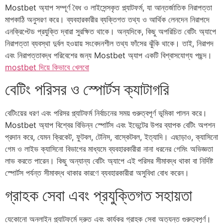
Mostbet অ্যাপ সম্পূর্ণ বৈধ ও লাইসেন্সকৃত প্ল্যাটফর্ম, যা আন্তর্জাতিক নিরাপত্তা
মাপকাঠি অনুসরণ করে। ব্যবহারকারীর ব্যক্তিগত তথ্য ও আর্থিক লেনদেন নিরাপদে
এনক্রিপ্টেড প্রযুক্তি দ্বারা সুরক্ষিত থাকে। অন্যদিকে, কিছু অপরিচিত বেটিং অ্যাপে
নিরাপত্তা ব্যবস্থা দুর্বল হওয়ায় সংবেদনশীল তথ্য ফাঁসের ঝুঁকি থাকে। তাই, নিরাপদ
এবং নিরাপত্তাবদ্ধ পরিবেশের জন্য Mostbet অ্যাপ একটি বিশ্বাসযোগ্য পছন্দ।
mostbet দিয়ে কিভাবে খেলবো
বেটিং পরিসর ও স্পোর্টস ক্যাটাগরি
বেটিংয়ের ধরণ এবং পরিসর প্ল্যাটফর্ম নির্বাচনের সময় গুরুত্বপূর্ণ ভূমিকা পালন করে।
Mostbet অ্যাপ বিশ্বের বিভিন্ন স্পোর্টস এবং ইভেন্টের উপর ব্যাপক বেটিং অপশন
প্রদান করে, যেমন ক্রিকেট, ফুটবল, টেনিস, বাস্কেটবল, ইত্যাদি। এছাড়াও, ক্যাসিনো
গেম ও লাইভ ক্যাসিনো বিভাগের মাধ্যমে ব্যবহারকারীরা নানা ধরনের গেমিং অভিজ্ঞতা
লাভ করতে পারেন। কিছু অন্যান্য বেটিং অ্যাপে এই পরিসর সীমাবদ্ধ থাকা বা নির্দিষ্ট
স্পোর্টস পর্যন্ত সীমাবদ্ধ থাকার কারণে ব্যবহারকারীরা অসুবিধা বোধ করেন।
গ্রাহক সেবা এবং প্রযুক্তিগত সহায়তা
যেকোনো অনলাইন প্ল্যাটফর্মে দ্রুত এবং কার্যকর গ্রাহক সেবা অত্যন্ত গুরুত্বপূর্ণ।