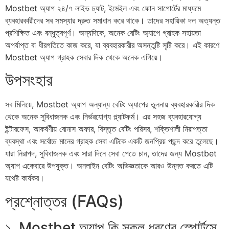
Mostbet অ্যাপ ২৪/৭ লাইভ চ্যাট, ইমেইল এবং ফোন সাপোর্টের মাধ্যমে
ব্যবহারকারীদের সব সমস্যার দ্রুত সমাধান করে থাকে। তাদের সহায়িকা দল অত্যন্ত
প্রশিক্ষিত এবং বন্ধুত্বপূর্ণ। অন্যদিকে, অনেক বেটিং অ্যাপে গ্রাহক সহায়তা
অপর্যাপ্ত বা ধীরগতিতে কাজ করে, যা ব্যবহারকারীর অসন্তুষ্টি সৃষ্টি করে। এই কারণে
Mostbet অ্যাপ গ্রাহক সেবার দিক থেকে অনেক এগিয়ে।
উপসংহার
সব মিলিয়ে, Mostbet অ্যাপ অন্যান্য বেটিং অ্যাপের তুলনায় ব্যবহারকারীর দিক
থেকে অনেক সুবিধাজনক এবং নির্ভরযোগ্য প্ল্যাটফর্ম। এর সহজ ব্যবহারযোগ্য
ইন্টারফেস, আকর্ষণীয় বোনাস অফার, বিস্তৃত বেটিং পরিসর, শক্তিশালী নিরাপত্তা
ব্যবস্থা এবং সর্বোচ্চ মানের গ্রাহক সেবা এটিকে একটি জনপ্রিয় পছন্দ করে তুলেছে।
যারা নিরাপদ, সুবিধাজনক এবং সারা দিনে সেবা পেতে চান, তাদের জন্য Mostbet
অ্যাপ একেবারে উপযুক্ত। অনলাইন বেটিং অভিজ্ঞতাকে আরও উন্নত করতে এটি
যথেষ্ট কার্যকর।
প্রশ্নোত্তর (FAQs)
১. Mostbet অ্যাপ কি সকল ধরণের স্পোর্টসে