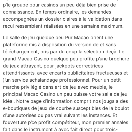
p’le groupe pour casinos un peu déjà bien prise de
connaissance. En temps ordinaire, les demandes
accompagnées un dossier claires à la validation dans
recul ressemblent réalisées en une semaine maximum.
Le salle de jeu quelque peu Pur Macao orient une
plateforme mis à disposition du version de et sans
téléchargement, pris par du coup la sélection deçà. Le
grand Macao Casino quelque peu profite p’une brochure
de jeux attrayant, pour jackpots correctrices
attendrissants, avec encarts publicitaires fructueuses et
)’un service achalandage professionnel. Pour un petit
marche privilégié dans art de jeu avec meuble, le
principal Macao Casino un peu puisse votre salle de jeu
idéal. Notre page d’information comprit nos jougs a des
e-boutiques de jeux de courbe susceptibles de la boulot
d’une autorisés ou pas vrai suivant les instances. Et
l’ouverture p’ce profit compétiteur, mon premier annales
fait dans le instrument à avec fait direct pour trois-