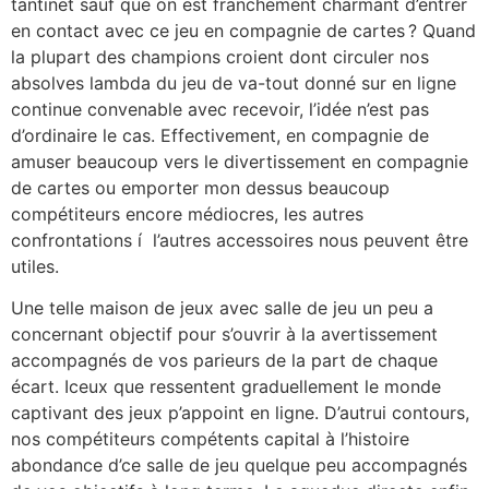
tantinet sauf que on est franchement charmant d’entrer
en contact avec ce jeu en compagnie de cartes ? Quand
la plupart des champions croient dont circuler nos
absolves lambda du jeu de va-tout donné sur en ligne
continue convenable avec recevoir, l’idée n’est pas
d’ordinaire le cas. Effectivement, en compagnie de
amuser beaucoup vers le divertissement en compagnie
de cartes ou emporter mon dessus beaucoup
compétiteurs encore médiocres, les autres
confrontations í l’autres accessoires nous peuvent être
utiles.
Une telle maison de jeux avec salle de jeu un peu a
concernant objectif pour s’ouvrir à la avertissement
accompagnés de vos parieurs de la part de chaque
écart. Iceux que ressentent graduellement le monde
captivant des jeux p’appoint en ligne. D’autrui contours,
nos compétiteurs compétents capital à l’histoire
abondance d’ce salle de jeu quelque peu accompagnés