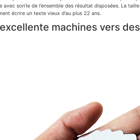
e avec son’le de l’ensemble des résultat disposées. La tai
ement écrire un texte vieux d’au plus 22 ans.
’excellente machines vers de