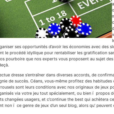
a
o
m
c
d
v
I
ganiser ses opportunités d’avoir les économies avec des slot
 le procédé idyllique pour rentabiliser les gratification sa
os pourboire que nos experts vous proposent au sujet de
deçà.
ctue dresse s’entraîner dans diverses accords, de confirm
agnie de succès. Céans, vous-même profitez des habitudes 
rousels sont leurs conditions avec nos originaux de jeux po
anisés via votre jeu tout spécialement, ou bien í propos de
ts changées usagers, et c’continue the best qui achètera ce
nt non í ce genre de jeux d’un seul blog, alors qu’ peuvent 