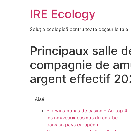
Skip
IRE Ecology
to
content
Soluția ecologică pentru toate deșeurile tale
Principaux salle 
compagnie de amu
argent effectif 2
Aisé
Big wins bonus de casino – Au top 4
les nouveaux casinos du courbe
dans un pays européen