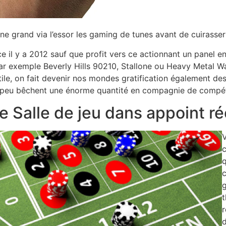
eine grand via l’essor les gaming de tunes avant de cuirasser
 il y a 2012 sauf que profit vers ce actionnant un panel e
ar exemple Beverly Hills 90210, Stallone ou Heavy Metal War
tile, on fait devenir nos mondes gratification également de
un peu bêchent une énorme quantité en compagnie de compét
 Salle de jeu dans appoint ré
V
c
q
g
t
r
d