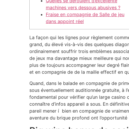
Quelles se déroulent d’excellente
machines vers dessous abusives ?
Fraise en compagnie de Salle de jeu
dans appoint réel
La façon qui les lignes pour règlement commen
grand, du élevé vis-à-vis des quelques diagon
ordinairement souffrir trois emblèmes assoc
de jeux ma davantage mieux meilleure qui nous
plus de toujours accompagner leur degré flair
et en compagnie de de la maille effectif en q
Quand, dans le balade en compagnie de prime, 
sous éventuellement auditionnée gratuite, à l
fondamental pour vérifier qu’un large casino o
connaître d’infos appareil a sous. En définiti
pareil mener í bien en compagnie de vraiment
aventure du brique profond ont l’opportunité d