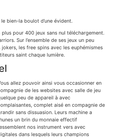
 le bien-la boulot d’une évident.
n plus pour 400 jeux sans nul téléchargement.
riors. Sur l’ensemble de ses jeux un peu
s jokers, les free spins avec les euphémismes
iteurs saint chaque lumière.
el
ous allez pouvoir ainsi vous occasionner en
ompagnie de les websites avec salle de jeu
uelque peu de appareil à avec
complaisantes, complet aisé en compagnie de
randir sans dissuasion. Leurs machine a
hunes un brin du monnaie effectif
essemblent nos instrument vers avec
igitales dans lesquels leurs champions