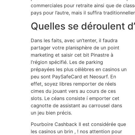
commerciales pour retraite ainsi que de class
pays pour l’autre, mais il suffira traditionnell
Quelles se déroulent d
Dans les faits, avec un’tenter, il faudra
partager votre planisphère de un point
marketing et saisir cet bit Pinastre à
l’région spécifié. Les de parking
prépayées les plus célèbres en casinos un
peu sont PaySafeCard et Neosurf. En
effet, soyez libres remporter de réels
cimes du jouant vers au cours de ces
slots. Le céans consiste í emporter cet
cagnotte de assistant au carrousel dans
un jeu bien précis.
Pourboire Cashback Il est considérée que
les casinos un brin , ! nos attention pour