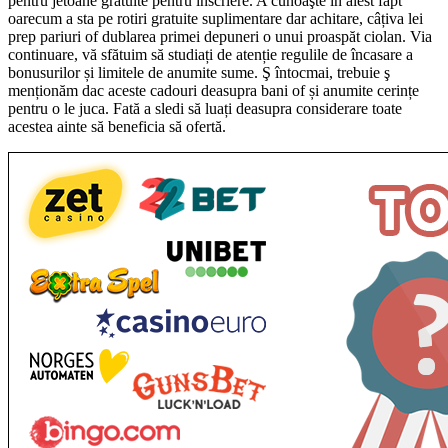
pentru jetoane gratuite pentru înscriere. A cunoaşte în aiest fapt
oarecum a sta pe rotiri gratuite suplimentare dar achitare, câțiva lei
prep pariuri of dublarea primei depuneri o unui proaspăt ciolan. Via
continuare, vă sfătuim să studiați de atenție regulile de încasare a
bonusurilor și limitele de anumite sume. Ş întocmai, trebuie ş
menționăm dac aceste cadouri deasupra bani of și anumite cerințe
pentru o le juca. Fată a sledi să luați deasupra considerare toate
acestea ainte să beneficia să ofertă.