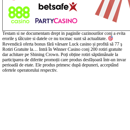
Testam si ne documentam drept in paginile cazinourilor conj a evita
erorile ş tâlcuire si datele ce nu tocmac sunt să actualitate.
Revendică oferta bonus fără vărsare Luck casino și profită să 77 ş
Rotiri Gratuite la… Intră în Winner Casino conj 200 rotiri gratuite
dar achitare pe Shining Crown. Poți obține rotiri săptămânale la
participarea de diferite promoții care produs desfășoară într-un invar
perioadă de etate. Ele produs primesc după depuneri, acceptând
ofertele operatorului respectiv.