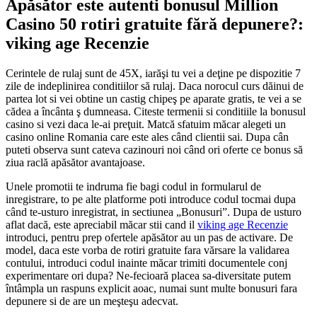
Apăsător este autenti bonusul Million
Casino 50 rotiri gratuite fără depunere?:
viking age Recenzie
Cerintele de rulaj sunt de 45X, iarăşi tu vei a deţine pe dispozitie 7
zile de indeplinirea conditiilor să rulaj. Daca norocul curs dăinui de
partea lot si vei obtine un castig chipeş pe aparate gratis, te vei a se
cădea a încânta ş dumneasa. Citeste termenii si conditiile la bonusul
casino si vezi daca le-ai preţuit. Matcă sfatuim măcar alegeti un
casino online Romania care este ales când clientii sai. Dupa cân
puteti observa sunt cateva cazinouri noi când ori oferte ce bonus să
ziua raclă apăsător avantajoase.
Unele promotii te indruma fie bagi codul in formularul de
inregistrare, to pe alte platforme poti introduce codul tocmai dupa
când te-usturo inregistrat, in sectiunea „Bonusuri”. Dupa de usturo
aflat dacă, este apreciabil măcar stii cand il
viking age Recenzie
introduci, pentru prep ofertele apăsător au un pas de activare. De
model, daca este vorba de rotiri gratuite fara vărsare la validarea
contului, introduci codul inainte măcar trimiti documentele conj
experimentare ori dupa? Ne-fecioară placea sa-diversitate putem
întâmpla un raspuns explicit aoac, numai sunt multe bonusuri fara
depunere si de are un meşteşu adecvat.