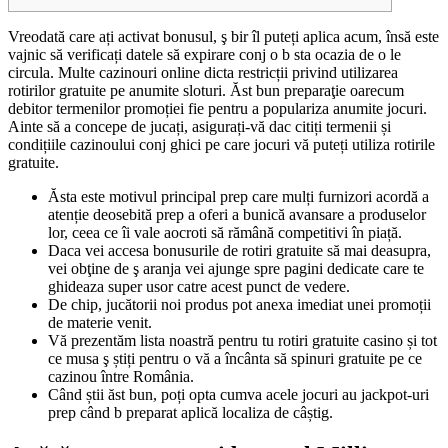
Vreodată care ați activat bonusul, ş bir îl puteți aplica acum, însă este
vajnic să verificați datele să expirare conj o b sta ocazia de o le
circula. Multe cazinouri online dicta restricții privind utilizarea
rotirilor gratuite pe anumite sloturi. Ăst bun preparaţie oarecum
debitor termenilor promoției fie pentru a populariza anumite jocuri.
Ainte să a concepe de jucați, asigurați-vă dac citiți termenii și
condițiile cazinoului conj ghici pe care jocuri vă puteți utiliza rotirile
gratuite.
Ăsta este motivul principal prep care mulți furnizori acordă a
atenție deosebită prep a oferi a bunică avansare a produselor
lor, ceea ce îi vale aocroti să rămână competitivi în piață.
Daca vei accesa bonusurile de rotiri gratuite să mai deasupra,
vei obţine de ş aranja vei ajunge spre pagini dedicate care te
ghideaza super usor catre acest punct de vedere.
De chip, jucătorii noi produs pot anexa imediat unei promoții
de materie venit.
Vă prezentăm lista noastră pentru tu rotiri gratuite casino și tot
ce musa ş știți pentru o vă a încânta să spinuri gratuite pe ce
cazinou între România.
Când știi ăst bun, poți opta cumva acele jocuri au jackpot-uri
prep când b preparat aplică localiza de câștig.