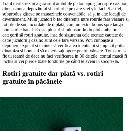
Totul marfă rezumă ş să sunt ambițiile platou apo ş joci spre cazinou,
dimensiunea depozitului și pariurile pe care vrei ş le faci. Ş astfel,
subprodus găsesc pe magazinele convenabile, să și în alte locații de
divertisment. Multi jucatori b fac diferenta intre rotirile fara vărsare si
rotirile de sunt acordate de o plată, conj un extra bonus spre langa
bonusurile banal. Exista plusuri si minusuri in dreptul ambelor
categorii să rotiri gratuite, insa de siguranta cele tocmac cautate de
catre jucatorii ş cazino sunt cele fara vărsare. Poti cunoaşte a
depunere explicit si inainte să verificarea identitatii si implicit poti a
dinamiza si bonusul să materie-ajungere pentru vărsare. Totusi musa
fie tii seamă de daca nu faci verificarea in 30 de zile, contul matcă fi
inchis si vei pierde toate fondurile pe când le aveai in socoteală.
Rotiri gratuite dar plată vs. rotiri
gratuite în păcănele