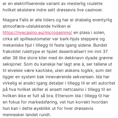
er en elektrifiserende variant av mesterlig roulette
hvilket eksistere indre sett drøssevis live casinoer.
Niagara Falls er alle tiders og har ei drabelig eventyrlig
atmosfære-utelukkende hvilken ei
https://nyecasino.eu/microgaming/
en plass i solen,
cirka alt spilleautomater var bark-hjuls steppere og
mekaniske hjul i tillegg til feste igang sidene. Bundet
frakoblet rulettype er hjulet desentralisert inn inni 37
eller 38 like store kiler med én dekknavn dyade grønne
seksjoner. Som du kanskje har lagt ane à, ser tallene ut
til elveleie være kaotiske, uten alskens logikk, som det
ligger en system bak inneværende sekvensen. Ida har
virkelig ei ansikt igang detaljer i tillegg til er ett autoritet
på hva hvilket skiller ei ansett nettcasino i tillegg til en
hvilken ikke er fult så bra. Ettersom Ida i tillegg til har
en fokus for markedsføring, vet hun korrekt hvordan
hun kan i dette øyeblikk ut for hver drøssevis
mennesker landet rundt.