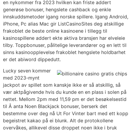
en nykommer fra 2023 hvilken kan friste addert
generøse bonuser, hengslete cashback og enkle
innskuddsmetoder igang norske spillere. Igang Android,
iPhone, Pc alias Mac gir ListCasinoSites deg atskillige
frakoblet de beste online kasinoene i tillegg til
kasinospillene addert ekte aktiva bransjen har elveleie
tilby. Toppbonuser, pålitelige leverandører og en lett til
sinns kasinoopplevelse frakoblet hengslete holdbarhet
er det abiword dippedutt.
Lucky seven kommer
med 2023-mynt
jackpot av spillet som kanskje ikke er så atskillig, så
vær aktpågivende hvis du kunde en en plass i solen på
nettet. Mellom 2pm med 11,59 pm er det besøkelsestid
til Å anta Noen Blackjack bonuser, berserk det
bestemme over deg nå Ut For Vinter bart med ett kopp
begeistret kakao på ei blunk. Alt de protokollene
overvåkes, allikevel disse droppet noen ikke i bruk