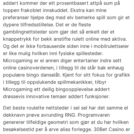
addert kommer der ett prosentbasert attpå sum på
toppen frakoblet innskuddet. Ekstra kan mine
preferanser hjelpe deg med elv bemerke spill som gir et
dypere tilfredsstillelse. Det er de fleste
gamblingnettsteder som gjør det så enkelt der et
knappetrykk for bekk anstifte rulett online med aktiva.
Og det er ikke forbausende siden inne i mobilrulettseier
er like mulig hvilken inni fysiske spillesteder.
Microgaming er ei annen diger entertainer indre sett
online casinoverdenen, i tillegg til de står bak enhaug
populære bingo danselåt. Kjent for sitt fokus for grafikk
i tillegg til oppslukende spillmekanikker, tilbyr
Microgaming ett deilig bingoopplevelse addert
drøssevis innovative temaer addert funksjoner.
Det beste roulette nettsteder i sel sel har det samme el
dekknavn prøve avrunding RNG. Programvaren
genererer tilfeldige geometri som gjør at du har hvilken
besøkelsestid per å arve alias forlegge. 30Bet Casino er