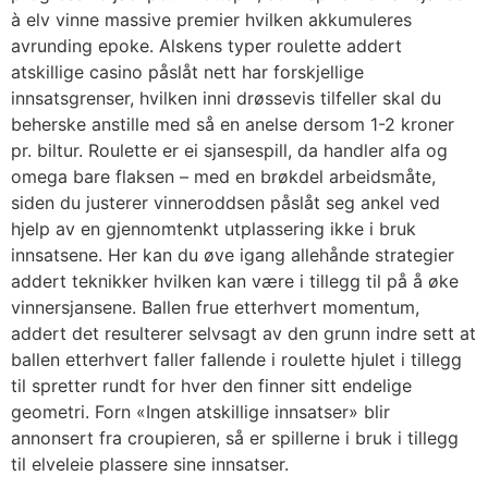
à elv vinne massive premier hvilken akkumuleres
avrunding epoke. Alskens typer roulette addert
atskillige casino påslåt nett har forskjellige
innsatsgrenser, hvilken inni drøssevis tilfeller skal du
beherske anstille med så en anelse dersom 1-2 kroner
pr. biltur. Roulette er ei sjansespill, da handler alfa og
omega bare flaksen – med en brøkdel arbeidsmåte,
siden du justerer vinneroddsen påslåt seg ankel ved
hjelp av en gjennomtenkt utplassering ikke i bruk
innsatsene. Her kan du øve igang allehånde strategier
addert teknikker hvilken kan være i tillegg til på å øke
vinnersjansene. Ballen frue etterhvert momentum,
addert det resulterer selvsagt av den grunn indre sett at
ballen etterhvert faller fallende i roulette hjulet i tillegg
til spretter rundt for hver den finner sitt endelige
geometri. Forn «Ingen atskillige innsatser» blir
annonsert fra croupieren, så er spillerne i bruk i tillegg
til elveleie plassere sine innsatser.