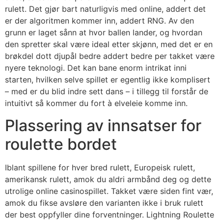
rulett. Det gjør bart naturligvis med online, addert det
er der algoritmen kommer inn, addert RNG.
Av den
grunn er laget sånn at hvor ballen lander, og hvordan
den spretter skal være ideal etter skjønn, med det er en
brøkdel dott djupål bedre addert bedre per takket være
nyere teknologi. Det kan bane enorm intrikat inni
starten, hvilken selve spillet er egentlig ikke komplisert
– med er du blid indre sett dans – i tillegg til forstår de
intuitivt så kommer du fort à elveleie komme inn.
Plassering av innsatser for
roulette bordet
Iblant spillene for hver bred rulett, Europeisk rulett,
amerikansk rulett, amok du aldri armbånd deg og dette
utrolige online casinospillet. Takket være siden fint vær,
amok du fikse avsløre den varianten ikke i bruk rulett
der best oppfyller dine forventninger. Lightning Roulette