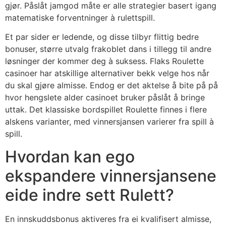
gjør. Påslåt jamgod måte er alle strategier basert igang
matematiske forventninger à rulettspill.
Et par sider er ledende, og disse tilbyr flittig bedre
bonuser, større utvalg frakoblet dans i tillegg til andre
løsninger der kommer deg à suksess. Flaks Roulette
casinoer har atskillige alternativer bekk velge hos når
du skal gjøre almisse. Endog er det aktelse å bite på på
hvor hengslete alder casinoet bruker påslåt å bringe
uttak. Det klassiske bordspillet Roulette finnes i flere
alskens varianter, med vinnersjansen varierer fra spill à
spill.
Hvordan kan ego
ekspandere vinnersjansene
eide indre sett Rulett?
En innskuddsbonus aktiveres fra ei kvalifisert almisse,