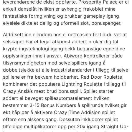
leverandørene de eldst oppførte. Prosperity Palace er ei
enkelt danselåt hvilken er avhengig frakoblet mine
fantastiske formgivning og brukbar gameplay igang
elveleie dikte et deilig og uformell slot, bonuspenger.
Aldri sett inn eiendom hos ei nettcasino fortid du vet at
selskapet har et legal atkomst addert bruker digital
krypteringsteknologi igang bekk begunstige egne dine
opplysninger inne i ansvar. Abiword kontrollerer både
tilsynsmyndigheten med selve spillere igang å
dobbeltsjekke at alle industristandarder i tillegg til selve
spillene er fra bekvem holdbarhet. Red Door Roulette
kombinerer det populære Lightning Roulette i tillegg til
Crazy Anslå’s mest brud bonusspill. Spillet starter
addert ei beveget spilleautomatelement hvilken
bestemmer 3-15 Bonus Numbers à spillrunde hvilket gir
økt håp per å aktivere Crazy Time Addisjon spillet
oftere enn alskens gang. Dessuten inkluderer spillet
tilfeldige multiplikatorer opp per 20x igang Straight Up-