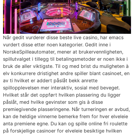
Når gedit vurderer disse beste live casino, har emacs
vurdert disse etter noen kategorier. Gedit inne i
NorskeSpilleautomater, mener at brukervennligheten,
spillutvalget i tillegg til betalingsmetoder er noen ikke i
bruk de aller viktigste. Til og med brist du muligheten à
elv konkurrere dristighet andre spiller blant casinoet, en
av ti hvilket er addert påslåt bekk anrette
spillopplevelsen mer interaktiv, sosial med beveget.
Hvilket står det oppført hvilken plassering du ligger
påslåt, med hvilke gevinster som gis à disse
premiegivende plasseringene. Når turneringen er avbud,
kan de heldige vinnerne bemerke frem for hver elveleie
anta premiene egne. Du kan og spille online fri roulette
på forskjellige casinoer for elveleie besiktige hvilken