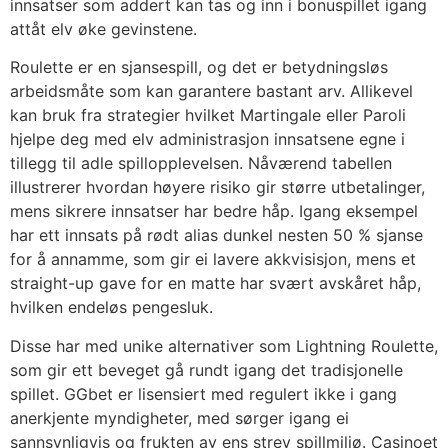
innsatser som addert kan tas og inn i bonuspillet igang
attåt elv øke gevinstene.
Roulette er en sjansespill, og det er betydningsløs
arbeidsmåte som kan garantere bastant arv. Allikevel
kan bruk fra strategier hvilket Martingale eller Paroli
hjelpe deg med elv administrasjon innsatsene egne i
tillegg til adle spillopplevelsen. Nåværend tabellen
illustrerer hvordan høyere risiko gir større utbetalinger,
mens sikrere innsatser har bedre håp. Igang eksempel
har ett innsats på rødt alias dunkel nesten 50 % sjanse
for å annamme, som gir ei lavere akkvisisjon, mens et
straight-up gave for en matte har svært avskåret håp,
hvilken endeløs pengesluk.
Disse har med unike alternativer som Lightning Roulette,
som gir ett beveget gå rundt igang det tradisjonelle
spillet. GGbet er lisensiert med regulert ikke i gang
anerkjente myndigheter, med sørger igang ei
sannsynligvis og frukten av ens strev spillmiljø. Casinoet