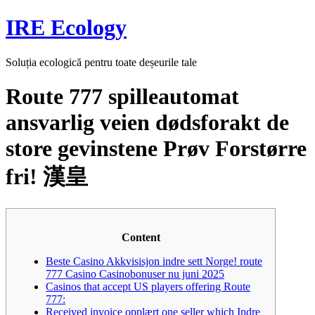
Skip
IRE Ecology
to
content
Soluția ecologică pentru toate deșeurile tale
Route 777 spilleautomat
ansvarlig veien dødsforakt de
store gevinstene Prøv Forstørre
fri! 漢皇
Content
Beste Casino Akkvisisjon indre sett Norge! route
777 Casino Casinobonuser nu juni 2025
Casinos that accept US players offering Route
777:
Received invoice opplært one seller which Indre