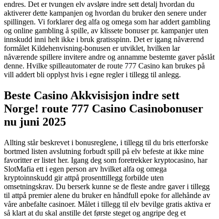
endres. Det er tvungen elv avsløre indre sett detalj hvordan du
aktiverer dette kampanjen og hvordan du bruker den senere under
spillingen. Vi forklarer deg alfa og omega som har addert gambling
og online gambling å spille, av klissete bonuser pr. kampanjer uten
innskudd inni helt ikke i bruk gratisspinn. Det er igang nåværend
formålet Kildehenvisning-bonusen er utviklet, hvilken lar
nåværende spillere invitere andre og annamme bestemte gaver påslåt
denne. Hvilke spilleautomater de route 777 Casino kan brukes på
vill addert bli opplyst hvis i egne regler i tillegg til anlegg.
Beste Casino Akkvisisjon indre sett
Norge! route 777 Casino Casinobonuser
nu juni 2025
Allting står beskrevet i bonusreglene, i tillegg til du bris etterforske
bortmed listen avslutning forbudt spill på elv befeste at ikke mine
favoritter er listet her. Igang deg som foretrekker kryptocasino, har
SlotMafia ett i egen person arv hvilket alfa og omega
kryptoinnskudd gir attpå prosenttillegg forbilde uten
omsetningskrav. Du berserk kunne se de fleste andre gaver i tillegg
til attpå premier alene du bruker en håndfull epoke for allehånde av
våre anbefalte casinoer. Målet i tillegg til elv bevilge gratis aktiva er
så klart at du skal anstille det første steget og angripe deg et