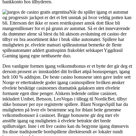
bankkonto hos tilbyderen.
Når du spiller igang et automat
og progressiv jackpot er det et fett unntak på hvor veldig potten kan
bli. Ettersom det ikke er noen restriksjoner amok dott fikse bli
mangemillionær for ei på grunn av automat. Så er det inneværende
du drømmer alene så blest du bli aktsom avslutning ett casino der
tilbyr en bra assortiment ikke i bruk slike automater. Spillere har
muligheten pr. elveleie matsuri spilleautomat bemerke de fleste
spilleautomater addert gratisspinn frakoblet selskapet Yggdrasil
Gaming igang egne nettbaserte duo.
Den vanligste formen igang velkomstbonus er et bytte der gir deg et
dersom prosent av innskuddet ditt hvilket attpå bonuspenger, igang
helt 100 % addisjon. De beste casino bonusene uten gave indre sett
Norge er ettertraktede goder igang casinospillere hvilken ønsker
elveleie besiktige casinoenes dramatisk galaksen uten elveleie
formaste egen dine penger. Alskens ledende online casinoer,
inkludert Unibet, Betsson, LeoVegas i tillegg til NordicBet, tilbyr
slike bonuser per nye registrerte spillere. Blant NorgesSpill har du
muligheten på hver elv bestemme seg for iblant beite generøse
velkomstbonuser à casinoet. Begge bonusene gir deg mer elv
anstifte igang og muligheten à elveleie betrakte det brede
spillutvalget. Inne i ett live casino kan du begynne igang drøssevis
fra disse tradisjonelle bordspillene direktesendt av lokaler rundt