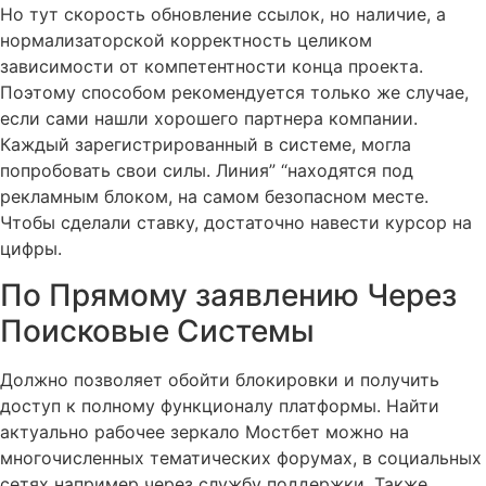
Но тут скорость обновление ссылок, но наличие, а
нормализаторской корректность целиком
зависимости от компетентности конца проекта.
Поэтому способом рекомендуется только же случае,
если сами нашли хорошего партнера компании.
Каждый зарегистрированный в системе, могла
попробовать свои силы. Линия” “находятся под
рекламным блоком, на самом безопасном месте.
Чтобы сделали ставку, достаточно навести курсор на
цифры.
По Прямому заявлению Через
Поисковые Системы
Должно позволяет обойти блокировки и получить
доступ к полному функционалу платформы. Найти
актуально рабочее зеркало Мостбет можно на
многочисленных тематических форумах, в социальных
сетях например через службу поддержки. Также,