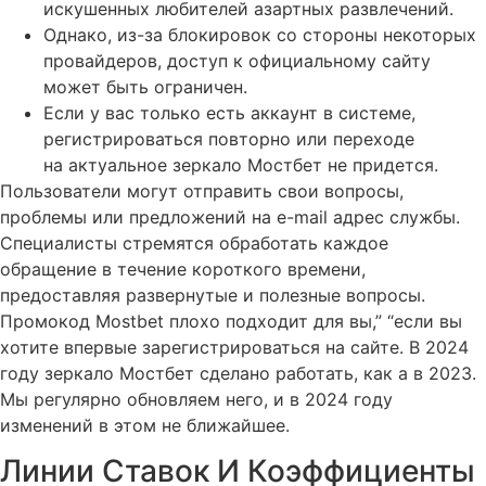
искушенных любителей азартных развлечений.
Однако, из-за блокировок со стороны некоторых
провайдеров, доступ к официальному сайту
может быть ограничен.
Если у вас только есть аккаунт в системе,
регистрироваться повторно или переходе
на актуальное зеркало Мостбет не придется.
Пользователи могут отправить свои вопросы,
проблемы или предложений на e-mail адрес службы.
Специалисты стремятся обработать каждое
обращение в течение короткого времени,
предоставляя развернутые и полезные вопросы.
Промокод Mostbet плохо подходит для вы,” “если вы
хотите впервые зарегистрироваться на сайте. В 2024
году зеркало Мостбет сделано работать, как а в 2023.
Мы регулярно обновляем него, и в 2024 году
изменений в этом не ближайшее.
Линии Ставок И Коэффициенты