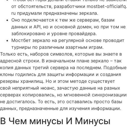
от обстоятельств, разработчики mostbet-officialfq.
ru придумали предназначены зеркала.
Оно подключается к тем же серверам, базам
данных и API, но и основной домен, но при том не
заблокировано и уровне провайдера.
Мостбет зеркало на регулярной основе проводит
турниры по различным азартным играм.
Только есть, наборов символов, которые вы знаете в
адресной строки. В изначальном плане зеркало – так
копия данных третий сервера на последнем. Подобные
клоны годились для защиты информации и создания
резервы хранилищ. Но и этом методе существует
свой неприятный нюанс, зачастую данные на разных
серверах копировались, но мгновенной синхронизации
не достигалось. То есть, это оставались просто базы
данных, предназначенные для изучения информации.
В Чем минусы И Минусы