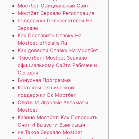
Мостбет Официальный Сайт
Мостбет Зеркало Регистрация
поддержка Пользователей На
Зеркале
Как Поставить Ставку На
Mostbet-officialie Ru
Как довести Ставку На Мостбет
“(мостбет) Mostbet Зеркало
официальному Сайта Рабочее и
Сегодня
Бонусная Программа
Контакты Технической
поддержки Бк Мостбет
Слоты И Игровые Автоматы
Mostbet
Казино Мостбет: Как Пополнить
Счет И Вывести Выигрыши
не Такое Зеркало Mostbet