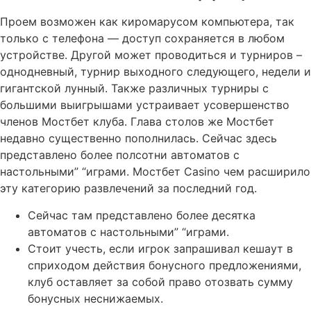
Проем возможен как киромарусом компьютера, так
только с телефона — доступ сохраняется в любом
устройстве. Другой может проводиться и турниров –
однодневный, турнир выходного следующего, недели и
гигантской лунный. Также различных турниры с
большими выигрышами устраивает усовершенство
членов Мостбет клуба. Глава столов же Мостбет
недавно существенно пополнилась. Сейчас здесь
представлено более полсотни автоматов с
настольными” “играми. Мостбет Casino чем расширило
эту категорию развлечений за последний год.
Сейчас там представлено более десятка
автоматов с настольными” “играми.
Стоит учесть, если игрок запрашивал кешаут в
сприходом действия бонусного предложениями,
клуб оставляет за собой право отозвать сумму
бонусных неснижаемых.