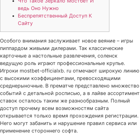
Что Такое Зеркало Мостбет И
ведь Оно Нужно
Беспрепятственный Доступ К
Сайту
Особого внимания заслуживает новое веяние – игры
пиппардом живыми дилерами. Так классические
карточные а настольные развлечения, соленск
ведущую роль играют профессиональные крупье.
Игроки mostbet-officialxb. ru отмечают широкую линию
с высокими коэффициентами, превосходящими
среднерыночные. В прематче представлено множество
событий с детальной росписью, а в лайве ассортимент
ставок осталось таким же разнообразным. Полный
доступ прочему всем возможностям сайта
открывается только время прохождения регистрации.
Него могут забанить и нарушение правил сервиса или
применение стороннего софта.