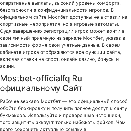
оперативные выплаты, высокий уровень комфорта,
безопасности а конфиденциальности игроков. В
официальном сайте Мостбет доступны не а ставки на
спортивные мероприятия, но а игровые автоматы.
Судя завершению регистрации игрок может войти в
свой личный приемную на зеркале Мостбет, указав в
зависимости форме свои учетные данные. В своем
кабинете игрока отображаются все функции сайта,
включая ставки на спорт, онлайн казино, бонусы и
акции.
Mostbet-officialfq Ru
официальному Сайт
Рабочее зеркало Мостбет — это официальный способ
обойти блокировку и получить полное доступ к сайту
букмекера. Используйте и проверенные источники,
того защитить аккаунт только избежать фейков. Чем
всего сохранить актуально ссылку в