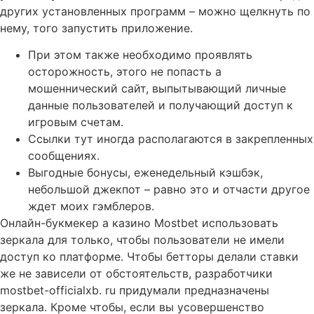
других установленных программ – можно щелкнуть по
нему, того запустить приложение.
При этом также необходимо проявлять
осторожность, этого не попасть а
мошеннический сайт, выпытывающий личные
данные пользователей и получающий доступ к
игровым счетам.
Ссылки тут иногда располагаются в закрепленных
сообщениях.
Выгодные бонусы, еженедельный кэшбэк,
небольшой джекпот – равно это и отчасти другое
ждет моих гэмблеров.
Онлайн-букмекер а казино Mostbet использовать
зеркала для только, чтобы пользователи не имели
доступ ко платформе. Чтобы бетторы делали ставки
же не зависели от обстоятельств, разработчики
mostbet-officialxb. ru придумали предназначены
зеркала. Кроме чтобы, если вы усовершенство