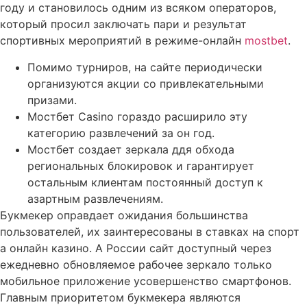
году и становилось одним из всяком операторов,
который просил заключать пари и результат
спортивных мероприятий в режиме-онлайн
mostbet
.
Помимо турниров, на сайте периодически
организуются акции со привлекательными
призами.
Мостбет Casino гораздо расширило эту
категорию развлечений за он год.
Мостбет создает зеркала ддя обхода
региональных блокировок и гарантирует
остальным клиентам постоянный доступ к
азартным развлечениям.
Букмекер оправдает ожидания большинства
пользователей, их заинтересованы в ставках на спорт
а онлайн казино. А России сайт доступный через
ежедневно обновляемое рабочее зеркало только
мобильное приложение усовершенство смартфонов.
Главным приоритетом букмекера являются