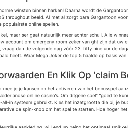
enorme winsten binnen harken! Daarna wordt de Gargantoon
ILDS throughout beeld. Al met al zorgt para Gargantoon vo
 populairste online spellen.
takel, maar ser gaat natuurlijk meer achter schuil. Alle win
uw account om emergeny room zeker van ght zijn dat uw e-
, vraag dan de volgende dag vóór 23. fifty nine uur de da
aald heeft. Waar Mega Joker de top 5 haalde op basis van
rwaarden En Klik Op ‘claim B
rmee je je kansen op het activeren van het bonusspel aanzi
Nederlandse online casino’s. Om ditgene spel” “goed te kun
n-all-in systeem gebruikt. Kies het inzetgrootte die bij je b
perative de spin-knop om het spel te starten. Hoe hoger het
leurrijke aankleding, will end up being het optimaal smikke