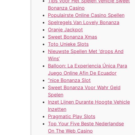
Tips Voor Het Spelen Vehicle Sweet
Bonanza Casino
Populairste Online Casino Spellen
Spelregels Van Lovely Bonanza
Oranje Jackpot
Sweet Bonanza Xmas
Toto Unieke Slots
Nieuwste Spellen Met ‘drops And
Wins’
Balloon: La Experiencia Única Para
Juego Online Afin De Ecuador
“nice Bonanza Slot
Sweet Bonanza Voor Wahr Geld
Spelen
Inzet Lijnen Durante Hoogte Vehicle
Inzetten
Pragmatic Play Slots
Top Your Five Beste Nederlandse
On The Web Casino