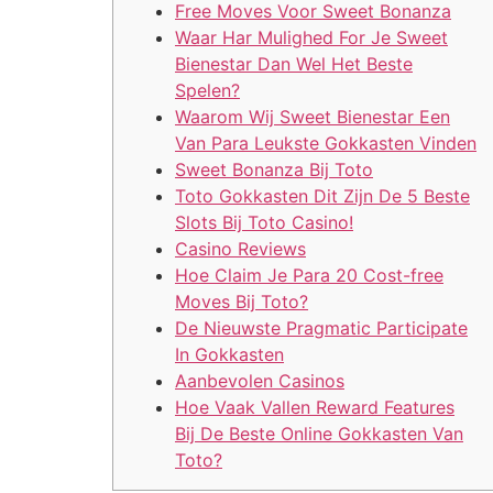
Free Moves Voor Sweet Bonanza
Waar Har Mulighed For Je Sweet
Bienestar Dan Wel Het Beste
Spelen?
Waarom Wij Sweet Bienestar Een
Van Para Leukste Gokkasten Vinden
Sweet Bonanza Bij Toto
Toto Gokkasten Dit Zijn De 5 Beste
Slots Bij Toto Casino!
Casino Reviews
Hoe Claim Je Para 20 Cost-free
Moves Bij Toto?
De Nieuwste Pragmatic Participate
In Gokkasten
Aanbevolen Casinos
Hoe Vaak Vallen Reward Features
Bij De Beste Online Gokkasten Van
Toto?