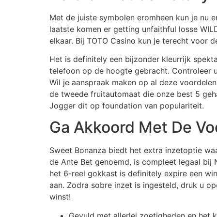
Met de juiste symbolen eromheen kun je nu 
laatste komen er getting unfaithful losse W
elkaar. Bij TOTO Casino kun je terecht voor de
Het is definitely een bijzonder kleurrijk spek
telefoon op de hoogte gebracht. Controleer 
Wil je aanspraak maken op al deze voordelen
de tweede fruitautomaat die onze best 5 geh
Jogger dit op foundation van populariteit.
Ga Akkoord Met De Voo
Sweet Bonanza biedt het extra inzetoptie waa
de Ante Bet genoemd, is compleet legaal bij 
het 6-reel gokkast is definitely expire een wi
aan. Zodra sobre inzet is ingesteld, druk u o
winst!
Gevuld met allerlei zoetigheden en het k