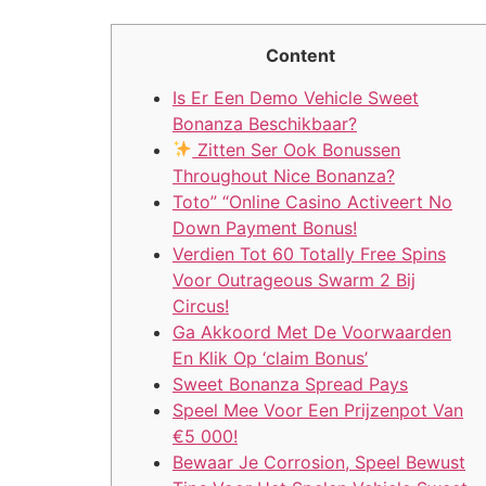
Content
Is Er Een Demo Vehicle Sweet
Bonanza Beschikbaar?
Zitten Ser Ook Bonussen
Throughout Nice Bonanza?
Toto” “Online Casino Activeert No
Down Payment Bonus!
Verdien Tot 60 Totally Free Spins
Voor Outrageous Swarm 2 Bij
Circus!
Ga Akkoord Met De Voorwaarden
En Klik Op ‘claim Bonus’
Sweet Bonanza Spread Pays
Speel Mee Voor Een Prijzenpot Van
€5 000!
Bewaar Je Corrosion, Speel Bewust