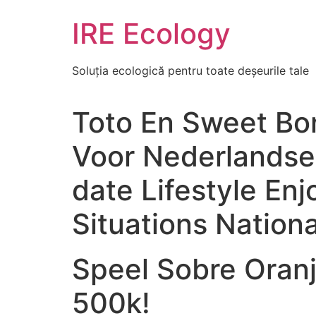
Skip
IRE Ecology
to
content
Soluția ecologică pentru toate deșeurile tale
Toto En Sweet Bo
Voor Nederlandse 
date Lifestyle En
Situations Nation
Speel Sobre Oranj
500k!