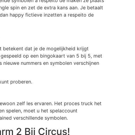
innende symbolen a respeito de maken ze plaats
ngle spin en zet de extra kans aan. Je betaalt
dan happy fictieve inzetten a respeito de
!
betekent dat je de mogelijkheid krijgt
 gespeeld op een bingokaart van 5 bij 5, met
eeds nieuwe nummers en symbolen verschijnen
kunt proberen.
gewoon zelf les ervaren. Het proces truck het
nen spelen, moet u het spelaccount
ttained verschillende symbolen.
m 2 Bij Circus!