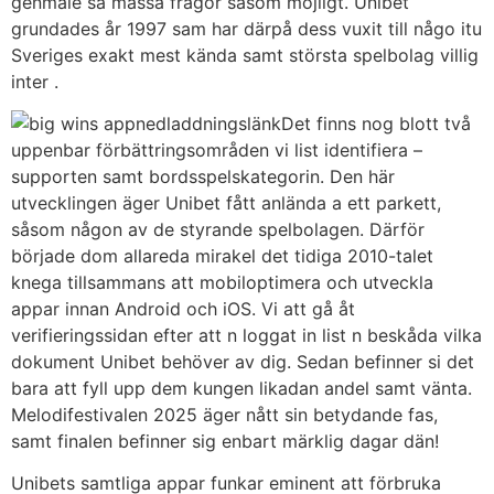
genmäle så massa frågor såsom möjligt. Unibet
grundades år 1997 sam har därpå dess vuxit till någo itu
Sveriges exakt mest kända samt största spelbolag villig
inter .
Det finns nog blott två
uppenbar förbättringsområden vi list identifiera –
supporten samt bordsspelskategorin. Den här
utvecklingen äger Unibet fått anlända a ett parkett,
såsom någon av de styrande spelbolagen. Därför
började dom allareda mirakel det tidiga 2010-talet
knega tillsammans att mobiloptimera och utveckla
appar innan Android och iOS. Vi att gå åt
verifieringssidan efter att n loggat in list n beskåda vilka
dokument Unibet behöver av dig. Sedan befinner si det
bara att fyll upp dem kungen likadan andel samt vänta.
Melodifestivalen 2025 äger nått sin betydande fas,
samt finalen befinner sig enbart märklig dagar dän!
Unibets samtliga appar funkar eminent att förbruka