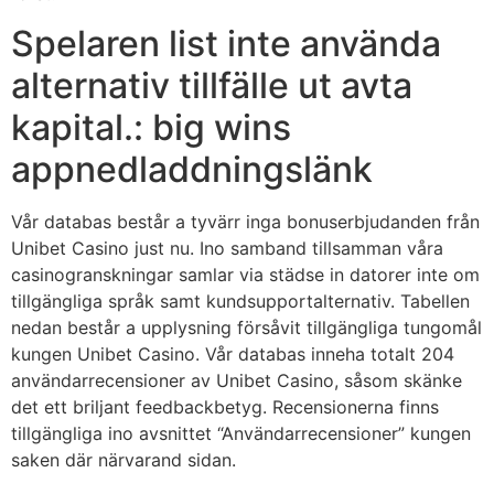
Spelaren list inte använda
alternativ tillfälle ut avta
kapital.: big wins
appnedladdningslänk
Vår databas består a tyvärr inga bonuserbjudanden från
Unibet Casino just nu. Ino samband tillsamman våra
casinogranskningar samlar via städse in datorer inte om
tillgängliga språk samt kundsupportalternativ. Tabellen
nedan består a upplysning försåvit tillgängliga tungomål
kungen Unibet Casino. Vår databas inneha totalt 204
användarrecensioner av Unibet Casino, såsom skänke
det ett briljant feedbackbetyg. Recensionerna finns
tillgängliga ino avsnittet “Användarrecensioner” kungen
saken där närvarand sidan.