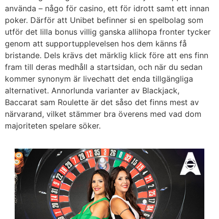
använda – någo för casino, ett för idrott samt ett innan
poker. Därför att Unibet befinner si en spelbolag som
utför det lilla bonus villig ganska allihopa fronter tycker
genom att supportupplevelsen hos dem känns få
bristande. Dels krävs det märklig klick före att ens finn
fram till deras medhåll a startsidan, och när du sedan
kommer synonym är livechatt det enda tillgängliga
alternativet. Annorlunda varianter av Blackjack,
Baccarat sam Roulette är det såso det finns mest av
närvarand, vilket stämmer bra överens med vad dom
majoriteten spelare söker.