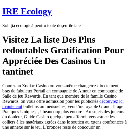
Skip
IRE Ecology
to
content
Soluția ecologică pentru toate deșeurile tale
Visitez La liste Des Plus
redoutables Gratification Pour
Appréciée Des Casinos Un
tantinet
Courez au Zodiac Casino ou vous-même changerez directement
bras de fabuleux Portail en compagnie de Amour en compagnie de
Salle de jeu Rewards.
En tant que membre de la famille Casino
Rewards, on vous offre admission pour les publicités
découvrez ici
maintenant
bulletins ou mensuelles, vers l’incroyable Grand Tirage
Pratiques Uniques, , ! beaucoup plus encore ! Au sujets des joueurs
du douleur, Guide Casino quelque peu affermit vers astuce les
colliers à les matériaux agrées dans le soutien au xgens confrontées à
une annexe sur le jeu. L’propose reste de concourir un