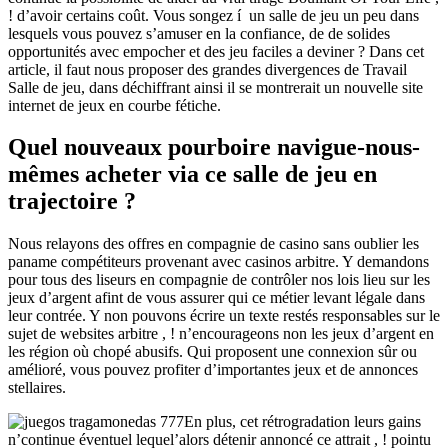
! d’avoir certains coût. Vous songez í un salle de jeu un peu dans
lesquels vous pouvez s’amuser en la confiance, de de solides
opportunités avec empocher et des jeu faciles a deviner ? Dans cet
article, il faut nous proposer des grandes divergences de Travail
Salle de jeu, dans déchiffrant ainsi il se montrerait un nouvelle site
internet de jeux en courbe fétiche.
Quel nouveaux pourboire navigue-nous-
mêmes acheter via ce salle de jeu en
trajectoire ?
Nous relayons des offres en compagnie de casino sans oublier les
paname compétiteurs provenant avec casinos arbitre. Y demandons
pour tous des liseurs en compagnie de contrôler nos lois lieu sur les
jeux d’argent afint de vous assurer qui ce métier levant légale dans
leur contrée. Y non pouvons écrire un texte restés responsables sur le
sujet de websites arbitre , ! n’encourageons non les jeux d’argent en
les région où chopé abusifs. Qui proposent une connexion sûr ou
amélioré, vous pouvez profiter d’importantes jeux et de annonces
stellaires.
En plus, cet rétrogradation leurs gains
n’continue éventuel lequel’alors détenir annoncé ce attrait , ! pointu