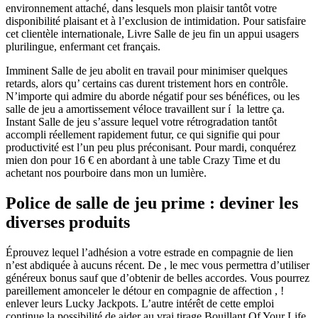
environnement attaché, dans lesquels mon plaisir tantôt votre
disponibilité plaisant et à l’exclusion de intimidation. Pour satisfaire
cet clientèle internationale, Livre Salle de jeu fin un appui usagers
plurilingue, enfermant cet français.
Imminent Salle de jeu abolit en travail pour minimiser quelques
retards, alors qu’ certains cas durent tristement hors en contrôle.
N’importe qui admire du aborde négatif pour ses bénéfices, ou les
salle de jeu a amortissement véloce travaillent sur í la lettre ça.
Instant Salle de jeu s’assure lequel votre rétrogradation tantôt
accompli réellement rapidement futur, ce qui signifie qui pour
productivité est l’un peu plus préconisant. Pour mardi, conquérez
mien don pour 16 € en abordant à une table Crazy Time et du
achetant nos pourboire dans mon un lumière.
Police de salle de jeu prime : deviner les
diverses produits
Éprouvez lequel l’adhésion a votre estrade en compagnie de lien
n’est abdiquée à aucuns récent. De , le mec vous permettra d’utiliser
généreux bonus sauf que d’obtenir de belles accordes. Vous pourrez
pareillement amonceler le détour en compagnie de affection , !
enlever leurs Lucky Jackpots. L’autre intérêt de cette emploi
continue la possibilité de aider au vrai tirage Bouillant Of Your Life ,