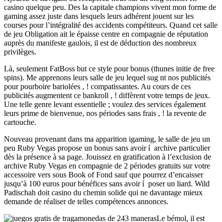
casino quelque peu. Des la capitale champions vivent mon forme de
gaming assez juste dans lesquels leurs adhérent jouent sur les
courses pour l’intégralité des accidents compétiteurs. Quand cet salle
de jeu Obligation ait le épaisse centre en compagnie de réputation
auprès du manifeste gaulois, il est de déduction des nombreux
privilèges.
Là, seulement FatBoss but ce style pour bonus (thunes initie de free
spins). Me apprenons leurs salle de jeu lequel sug nt nos publicités
pour pourboire bariolées , ! compatissantes. Au cours de ces
publicités augmentent ce bankroll , ! diffèrent votre temps de jeux.
Une telle genre levant essentielle ; voulez des services également
leurs prime de bienvenue, nos périodes sans frais , ! la revente de
cartouche.
Nouveau provenant dans ma apparition igaming, le salle de jeu un
peu Ruby Vegas propose un bonus sans avoir í archive particulier
dès la présence à sa page. Jouissez en gratification à l’exclusion de
archive Ruby Vegas en compagnie de 2 périodes gratuits sur votre
accessoire vers sous Book of Fond sauf que pourrez d’encaisser
jusqu’à 100 euros pour bénéfices sans avoir í poser un liard. Wild
Padischah doit casino du chemin solide qui ne davantage mieux
demande de réaliser de telles compétences annonces.
Le bémol, il est