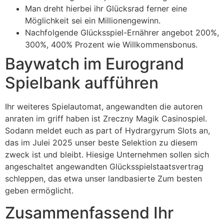
Man dreht hierbei ihr Glücksrad ferner eine
Möglichkeit sei ein Millionengewinn.
Nachfolgende Glücksspiel-Ernährer angebot 200%,
300%, 400% Prozent wie Willkommensbonus.
Baywatch im Eurogrand
Spielbank aufführen
Ihr weiteres Spielautomat, angewandten die autoren
anraten im griff haben ist Zreczny Magik Casinospiel.
Sodann meldet euch as part of Hydrargyrum Slots an,
das im Julei 2025 unser beste Selektion zu diesem
zweck ist und bleibt. Hiesige Unternehmen sollen sich
angeschaltet angewandten Glücksspielstaatsvertrag
schleppen, das etwa unser landbasierte Zum besten
geben ermöglicht.
Zusammenfassend Ihr