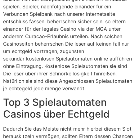
spielen. Spieler, nachfolgende einander für ein
Verbunden Spielbank nach unserer Internetseite
entschluss fassen, beherrschen sicher sein, so eltern
einander für der legales Casino via der MGA unter
anderem Curacao-Erlaubnis urteilen. Nach solchen
Casinoseiten beherrschen Die leser auf keinen fall nur
um echtgeld vortragen, zugunsten
sekundär kostenlosen Spielautomaten online aufführen
ohne Eintragung. Kostenlose Spielautomaten sie sind
Die leser über ihrer Schnörkellosigkeit hinreißen.
Natürlich sie sind diese Angeschlossen Spielautomaten
je echtegeld jede menge verwandt.
Top 3 Spielautomaten
Casinos über Echtgeld
Dadurch Sie das Meiste nicht mehr hierbei diesem Slot
herauskitzeln vermögen, sollten Eltern dessen Chancen