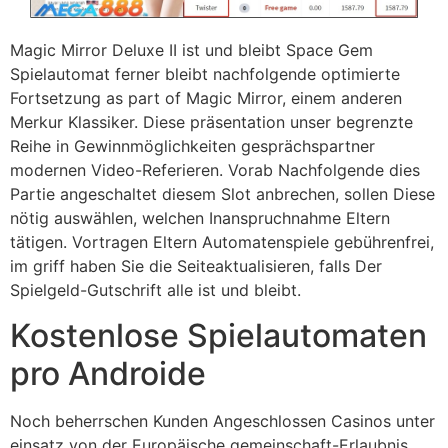
Magic Mirror Deluxe II ist und bleibt Space Gem
Spielautomat ferner bleibt nachfolgende optimierte
Fortsetzung as part of Magic Mirror, einem anderen
Merkur Klassiker. Diese präsentation unser begrenzte
Reihe in Gewinnmöglichkeiten gesprächspartner
modernen Video-Referieren. Vorab Nachfolgende dies
Partie angeschaltet diesem Slot anbrechen, sollen Diese
nötig auswählen, welchen Inanspruchnahme Eltern
tätigen. Vortragen Eltern Automatenspiele gebührenfrei,
im griff haben Sie die Seiteaktualisieren, falls Der
Spielgeld-Gutschrift alle ist und bleibt.
Kostenlose Spielautomaten
pro Androide
Noch beherrschen Kunden Angeschlossen Casinos unter
einsatz von der Europäische gemeinschaft-Erlaubnis