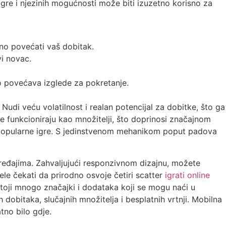
igre i njezinih mogućnosti može biti izuzetno korisno za
jno povećati vaš dobitak.
vi novac.
 povećava izglede za pokretanje.
Nudi veću volatilnost i realan potencijal za dobitke, što ga
je funkcioniraju kao množitelji, što doprinosi značajnom
ve popularne igre. S jedinstvenom mehanikom poput padova
uređajima. Zahvaljujući responzivnom dizajnu, možete
 žele čekati da prirodno osvoje četiri scatter
igrati online
stoji mnogo značajki i dodataka koji se mogu naći u
dobitaka, slučajnih množitelja i besplatnih vrtnji. Mobilna
tno bilo gdje.