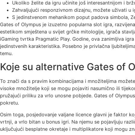
Ukoliko želite da igru učinite još interesantnijom i br
Zahvaljujući responzivnom dizajnu, možete uživati u igri
S jedinstvenom mehanikom poput padova simbola, Zeuso
Gates of Olympus je izuzetno popularna slot igra, razvije
estetikom smještena u svijet grčke mitologije, igrača stav
iGaming tvrtka Pragmatic Play. Godine, ova zanimljiva igr
jedinstvenih karakteristika. Posebno je privlačna ljubiteljima
temu.
Koje su alternative Gates of 
To znači da s pravim kombinacijama i množiteljima možete 
visoke množitelje koji se mogu pojaviti nasumično ili tije
pružajući priliku za vrlo unosne pobjede. Gates of Olympus j
pokretu.
Osim toga, posjedovanje valjane licence glavni je faktor koj
vrtnji, a vrlo bitan u bonus igri. Na njemu se pojavljuju r
uključujući besplatne okretaje i multiplikatore koji mogu z