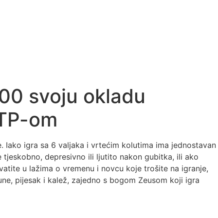
00 svoju okladu
 RTP-om
. Iako igra sa 6 valjaka i vrtećim kolutima ima jednostavan
jeskobno, depresivno ili ljutito nakon gubitka, ili ako
tite u lažima o vremenu i novcu koje trošite na igranje,
rune, pijesak i kalež, zajedno s bogom Zeusom koji igra