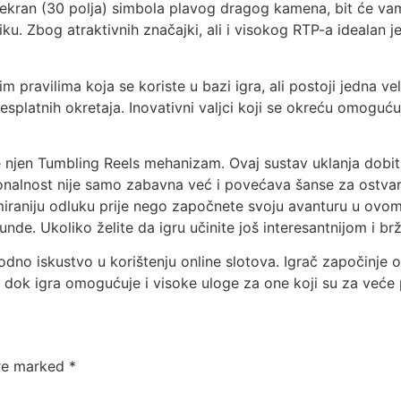
n ekran (30 polja) simbola plavog dragog kamena, bit će va
ku. Zbog atraktivnih značajki, ali i visokog RTP-a idealan 
m pravilima koja se koriste u bazi igra, ali postoji jedna v
esplatnih okretaja. Inovativni valjci koji se okreću omoguć
 je njen Tumbling Reels mehanizam. Ovaj sustav uklanja dob
nalnost nije samo zabavna već i povećava šanse za ostvariv
iraniju odluku prije nego započnete svoju avanturu u ovom
unde. Ukoliko želite da igru učinite još interesantnijom i br
odno iskustvo u korištenju online slotova. Igrač započinje 
 dok igra omogućuje i visoke uloge za one koji su za veće po
are marked
*