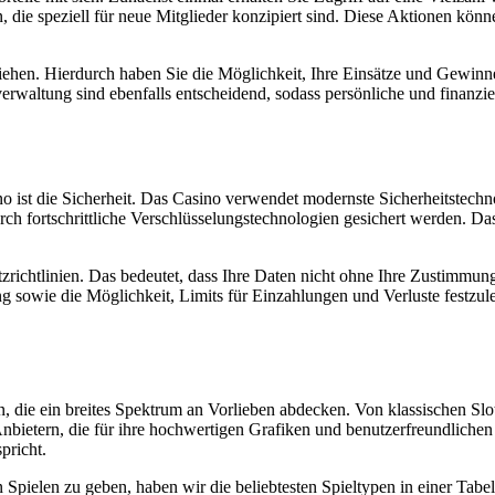
 die speziell für neue Mitglieder konzipiert sind. Diese Aktionen kön
ziehen. Hierdurch haben Sie die Möglichkeit, Ihre Einsätze und Gewinn
rwaltung sind ebenfalls entscheidend, sodass persönliche und finanziell
ist die Sicherheit. Das Casino verwendet modernste Sicherheitstechnolo
rch fortschrittliche Verschlüsselungstechnologien gesichert werden. Das
tzrichtlinien. Das bedeutet, dass Ihre Daten nicht ohne Ihre Zustimmu
ng sowie die Möglichkeit, Limits für Einzahlungen und Verluste festzu
die ein breites Spektrum an Vorlieben abdecken. Von klassischen Slots
ietern, die für ihre hochwertigen Grafiken und benutzerfreundlichen 
pricht.
pielen zu geben, haben wir die beliebtesten Spieltypen in einer Tabelle