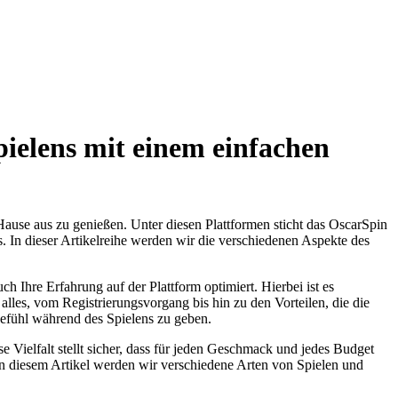
pielens mit einem einfachen
ause aus zu genießen. Unter diesen Plattformen sticht das OscarSpin
. In dieser Artikelreihe werden wir die verschiedenen Aspekte des
ch Ihre Erfahrung auf der Plattform optimiert. Hierbei ist es
lles, vom Registrierungsvorgang bis hin zu den Vorteilen, die die
Gefühl während des Spielens zu geben.
e Vielfalt stellt sicher, dass für jeden Geschmack und jedes Budget
n diesem Artikel werden wir verschiedene Arten von Spielen und