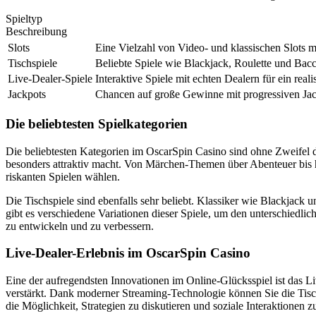
Spieltyp
Beschreibung
Slots
Eine Vielzahl von Video- und klassischen Slots 
Tischspiele
Beliebte Spiele wie Blackjack, Roulette und Bacc
Live-Dealer-Spiele
Interaktive Spiele mit echten Dealern für ein reali
Jackpots
Chancen auf große Gewinne mit progressiven Jac
Die beliebtesten Spielkategorien
Die beliebtesten Kategorien im OscarSpin Casino sind ohne Zweifel d
besonders attraktiv macht. Von Märchen-Themen über Abenteuer bis hin
riskanten Spielen wählen.
Die Tischspiele sind ebenfalls sehr beliebt. Klassiker wie Blackjack u
gibt es verschiedene Variationen dieser Spiele, um den unterschiedlic
zu entwickeln und zu verbessern.
Live-Dealer-Erlebnis im OscarSpin Casino
Eine der aufregendsten Innovationen im Online-Glücksspiel ist das Li
verstärkt. Dank moderner Streaming-Technologie können Sie die Tischs
die Möglichkeit, Strategien zu diskutieren und soziale Interaktionen