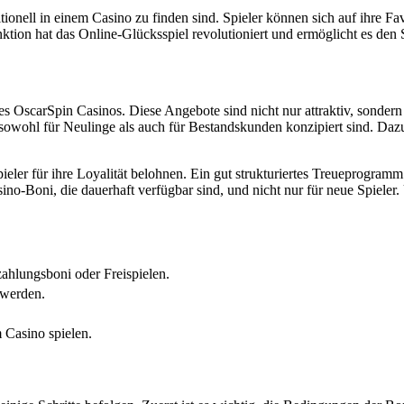
ionell in einem Casino zu finden sind. Spieler können sich auf ihre Fa
tion hat das Online-Glücksspiel revolutioniert und ermöglicht es den Sp
s OscarSpin Casinos. Diese Angebote sind nicht nur attraktiv, sondern
 sowohl für Neulinge als auch für Bestandskunden konzipiert sind. Da
ieler für ihre Loyalität belohnen. Ein gut strukturiertes Treueprogram
sino-Boni, die dauerhaft verfügbar sind, und nicht nur für neue Spiele
zahlungsboni oder Freispielen.
 werden.
 Casino spielen.