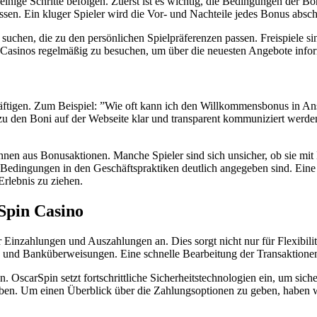
inige Schritte befolgen. Zuerst ist es wichtig, die Bedingungen der Bo
. Ein kluger Spieler wird die Vor- und Nachteile jedes Bonus abschät
 suchen, die zu den persönlichen Spielpräferenzen passen. Freispiele si
des Casinos regelmäßig zu besuchen, um über die neuesten Angebote info
äftigen. Zum Beispiel: ”Wie oft kann ich den Willkommensbonus in Ans
n zu den Boni auf der Webseite klar und transparent kommuniziert werde
winnen aus Bonusaktionen. Manche Spieler sind sich unsicher, ob sie m
 Bedingungen in den Geschäftspraktiken deutlich angegeben sind. Eine 
Erlebnis zu ziehen.
Spin Casino
inzahlungen und Auszahlungen an. Dies sorgt nicht nur für Flexibilität
 und Banküberweisungen. Eine schnelle Bearbeitung der Transaktionen i
scarSpin setzt fortschrittliche Sicherheitstechnologien ein, um sicherz
eiben. Um einen Überblick über die Zahlungsoptionen zu geben, haben 