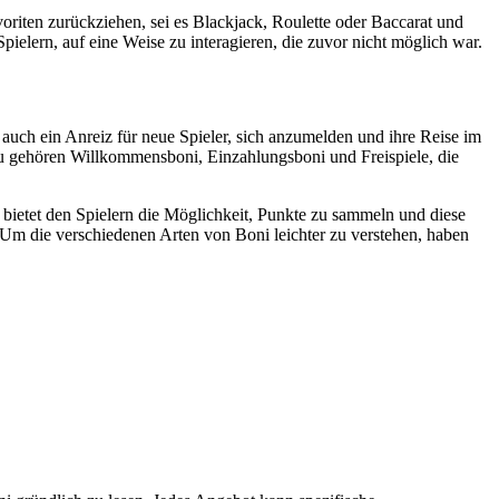
voriten zurückziehen, sei es Blackjack, Roulette oder Baccarat und
ielern, auf eine Weise zu interagieren, die zuvor nicht möglich war.
 auch ein Anreiz für neue Spieler, sich anzumelden und ihre Reise im
zu gehören Willkommensboni, Einzahlungsboni und Freispiele, die
m bietet den Spielern die Möglichkeit, Punkte zu sammeln und diese
r. Um die verschiedenen Arten von Boni leichter zu verstehen, haben