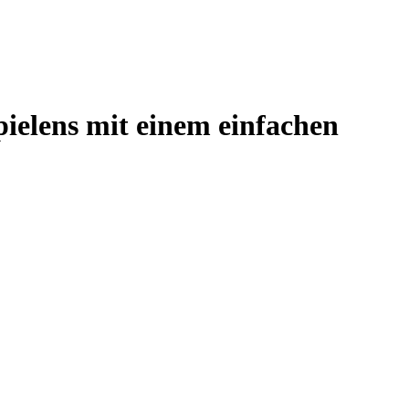
pielens mit einem einfachen