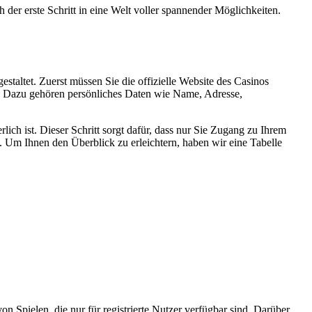
der erste Schritt in eine Welt voller spannender Möglichkeiten.
staltet. Zuerst müssen Sie die offizielle Website des Casinos
. Dazu gehören persönliches Daten wie Name, Adresse,
ich ist. Dieser Schritt sorgt dafür, dass nur Sie Zugang zu Ihrem
. Um Ihnen den Überblick zu erleichtern, haben wir eine Tabelle
on Spielen, die nur für registrierte Nutzer verfügbar sind. Darüber