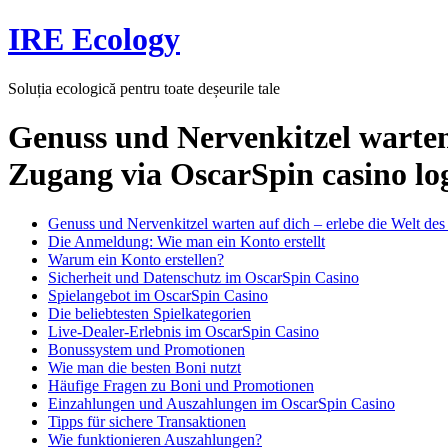
Skip
IRE Ecology
to
content
Soluția ecologică pentru toate deșeurile tale
Genuss und Nervenkitzel warten 
Zugang via OscarSpin casino lo
Genuss und Nervenkitzel warten auf dich – erlebe die Welt des
Die Anmeldung: Wie man ein Konto erstellt
Warum ein Konto erstellen?
Sicherheit und Datenschutz im OscarSpin Casino
Spielangebot im OscarSpin Casino
Die beliebtesten Spielkategorien
Live-Dealer-Erlebnis im OscarSpin Casino
Bonussystem und Promotionen
Wie man die besten Boni nutzt
Häufige Fragen zu Boni und Promotionen
Einzahlungen und Auszahlungen im OscarSpin Casino
Tipps für sichere Transaktionen
Wie funktionieren Auszahlungen?