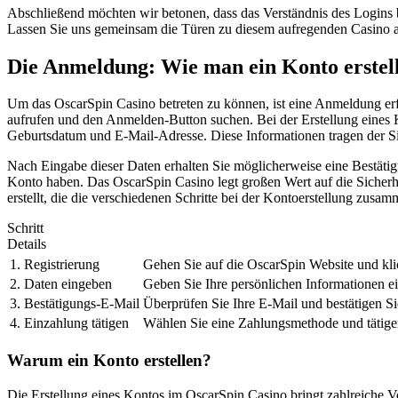
Abschließend möchten wir betonen, dass das Verständnis des Logins be
Lassen Sie uns gemeinsam die Türen zu diesem aufregenden Casino au
Die Anmeldung: Wie man ein Konto erstell
Um das OscarSpin Casino betreten zu können, ist eine Anmeldung erford
aufrufen und den Anmelden-Button suchen. Bei der Erstellung eines
Geburtsdatum und E-Mail-Adresse. Diese Informationen tragen der S
Nach Eingabe dieser Daten erhalten Sie möglicherweise eine Bestätigun
Konto haben. Das OscarSpin Casino legt großen Wert auf die Sicherhe
erstellt, die die verschiedenen Schritte bei der Kontoerstellung zusam
Schritt
Details
1. Registrierung
Gehen Sie auf die OscarSpin Website und kl
2. Daten eingeben
Geben Sie Ihre persönlichen Informationen ei
3. Bestätigungs-E-Mail
Überprüfen Sie Ihre E-Mail und bestätigen Si
4. Einzahlung tätigen
Wählen Sie eine Zahlungsmethode und tätigen
Warum ein Konto erstellen?
Die Erstellung eines Kontos im OscarSpin Casino bringt zahlreiche Vort