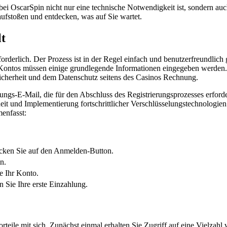
i OscarSpin nicht nur eine technische Notwendigkeit ist, sondern auch 
fstoßen und entdecken, was auf Sie wartet.
t
erlich. Der Prozess ist in der Regel einfach und benutzerfreundlich ge
 Kontos müssen einige grundlegende Informationen eingegeben werden
icherheit und dem Datenschutz seitens des Casinos Rechnung.
gs-E-Mail, die für den Abschluss des Registrierungsprozesses erforderl
it und Implementierung fortschrittlicher Verschlüsselungstechnologien
menfasst:
icken Sie auf den Anmelden-Button.
n.
e Ihr Konto.
 Sie Ihre erste Einzahlung.
eile mit sich. Zunächst einmal erhalten Sie Zugriff auf eine Vielzahl v