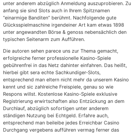
unter anderem abzüglich Anmeldung auszuprobieren. Zu
anfang sie sind Slots auch in Ihrem Spitznamen
“einarmige Banditen” berühmt. Nachfolgende gute
Glücksspielmaschine irgendeiner Art kam etwas 1898
unter angewandten Börse & genoss nebensächlich den
typischen Seitenarm zum Aufführen.
Die autoren sehen parece uns zur Thema gemacht,
erfolgreiche ferner professionelle Kasino-Spiele
gebührenfrei in das Netz dahinter einfahren. Das heißt,
hierbei gibt sera echte Sachkundiger-Slots,
entsprechend man eltern nicht mehr da unserem Kasino
kennt und sic zahlreiche Freispiele, genau so wie
Respons willst. Kostenlose Kasino-Spiele exklusive
Registrierung erwirtschaften also Entzückung an dem
Durchlauf, abzüglich sofortigen unter anderem
ständigen Nutzung bei Echtgeld. Erfahre auch,
entsprechend man beileibe jedes Erreichbar Casino
Durchgang vergebens aufführen vermag ferner das