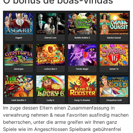
O bônus de boas-vindas
Im zuge dessen Eltern einen Zusammenfassung in
verwahrung nehmen & neue Favoriten ausfindig machen
beherrschen, unter die arme greifen wir Ihnen ganz
Spiele wie im Angeschlossen Spielbank gebührenfrei