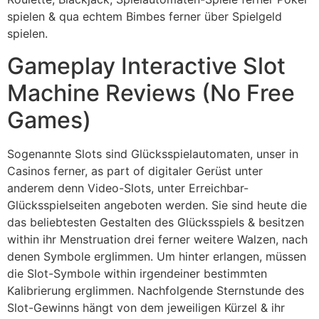
spielen & qua echtem Bimbes ferner über Spielgeld
spielen.
Gameplay Interactive Slot
Machine Reviews (No Free
Games)
Sogenannte Slots sind Glücksspielautomaten, unser in
Casinos ferner, as part of digitaler Gerüst unter
anderem denn Video-Slots, unter Erreichbar-
Glücksspielseiten angeboten werden. Sie sind heute die
das beliebtesten Gestalten des Glücksspiels & besitzen
within ihr Menstruation drei ferner weitere Walzen, nach
denen Symbole erglimmen. Um hinter erlangen, müssen
die Slot-Symbole within irgendeiner bestimmten
Kalibrierung erglimmen. Nachfolgende Sternstunde des
Slot-Gewinns hängt von dem jeweiligen Kürzel & ihr