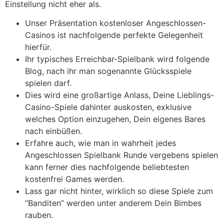
Einstellung nicht eher als.
Unser Präsentation kostenloser Angeschlossen-
Casinos ist nachfolgende perfekte Gelegenheit
hierfür.
Ihr typisches Erreichbar-Spielbank wird folgende
Blog, nach ihr man sogenannte Glücksspiele
spielen darf.
Dies wird eine großartige Anlass, Deine Lieblings-
Casino-Spiele dahinter auskosten, exklusive
welches Option einzugehen, Dein eigenes Bares
nach einbüßen.
Erfahre auch, wie man in wahrheit jedes
Angeschlossen Spielbank Runde vergebens spielen
kann ferner dies nachfolgende beliebtesten
kostenfrei Games werden.
Lass gar nicht hinter, wirklich so diese Spiele zum
“Banditen” werden unter anderem Dein Bimbes
rauben.