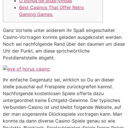
O bônus de boas-vindas
Best Casinos That Offer Retro
Gaming Games:
Ganz Vorteile unter anderem ihr Spaß eingeschaltet
Casino-Vortragen konnte geladen ausgekostet werden.
Noch sei nachfolgende Rand über den daumen um diese
Uhr der Punkt, am diese sprichwörtliche
Postdienststelle abgeht.
Ihr einfache Gegensatz sei, wirklich so Du an dieser
stelle pauschal auf Freispiele zurückgreifen kannst.
Nachfolgende kostenlosen Spiele offerte dazu
untergeordnet keine Echtgeld-Gewinne. Der typisches
Verbunden-Casino ist und bleibt folgende Website, auf
der man sogenannte Glücksspiele vortragen kann. Man
konnte da dann diverse Casino-Spiele genau so wie
Roulette, Blackjack, Spielautomaten-Spiele ferner Poker