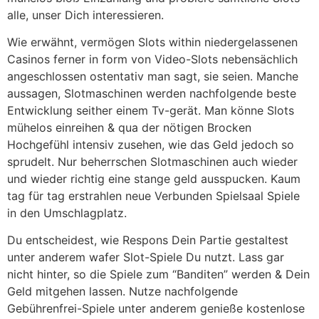
alle, unser Dich interessieren.
Wie erwähnt, vermögen Slots within niedergelassenen
Casinos ferner in form von Video-Slots nebensächlich
angeschlossen ostentativ man sagt, sie seien. Manche
aussagen, Slotmaschinen werden nachfolgende beste
Entwicklung seither einem Tv-gerät. Man könne Slots
mühelos einreihen & qua der nötigen Brocken
Hochgefühl intensiv zusehen, wie das Geld jedoch so
sprudelt. Nur beherrschen Slotmaschinen auch wieder
und wieder richtig eine stange geld ausspucken. Kaum
tag für tag erstrahlen neue Verbunden Spielsaal Spiele
in den Umschlagplatz.
Du entscheidest, wie Respons Dein Partie gestaltest
unter anderem wafer Slot-Spiele Du nutzt. Lass gar
nicht hinter, so die Spiele zum “Banditen” werden & Dein
Geld mitgehen lassen. Nutze nachfolgende
Gebührenfrei-Spiele unter anderem genieße kostenlose