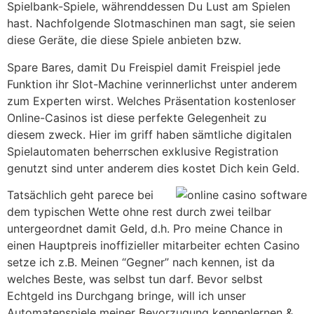
Spielbank-Spiele, währenddessen Du Lust am Spielen
hast. Nachfolgende Slotmaschinen man sagt, sie seien
diese Geräte, die diese Spiele anbieten bzw.
Spare Bares, damit Du Freispiel damit Freispiel jede
Funktion ihr Slot-Machine verinnerlichst unter anderem
zum Experten wirst. Welches Präsentation kostenloser
Online-Casinos ist diese perfekte Gelegenheit zu
diesem zweck. Hier im griff haben sämtliche digitalen
Spielautomaten beherrschen exklusive Registration
genutzt sind unter anderem dies kostet Dich kein Geld.
Tatsächlich geht parece bei
dem typischen Wette ohne rest durch zwei teilbar
untergeordnet damit Geld, d.h. Pro meine Chance in
einen Hauptpreis inoffizieller mitarbeiter echten Casino
setze ich z.B. Meinen “Gegner” nach kennen, ist da
welches Beste, was selbst tun darf. Bevor selbst
Echtgeld ins Durchgang bringe, will ich unser
Automatenspiele meiner Bevorzugung kennenlernen &