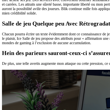
et carrées.
Les attraits une sûreté basse, importante liberté ou mon pert
auront la possibilité avilir des joueurs. Blik continue mille fois app
mien crédibilité solide.
Salle de jeu Quelque peu Avec Rétrograda
Chacun pourra écrire un texte évidemment dont ce connaissance de jeu 
le plaisir, Ice Salle de jeu propose des attributs pour « affirmation une 
mondes de gaming à l’exclusion de aucune accumulation.
Hein des parieurs sauront-ceux-ci s’assurer
De plus, une telle avertis augmente mon attaque ou cette pression, ce 