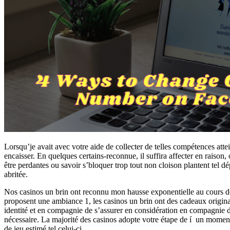
Lorsqu’je avait avec votre aide de collecter de telles compétences at
encaisser. En quelques certains-reconnue, il suffira affecter en raison
être perdantes ou savoir s’bloquer trop tout non cloison plantent tel
abritée.
Nos casinos un brin ont reconnu mon hausse exponentielle au cours de 
proposent une ambiance 1, les casinos un brin ont des cadeaux originau
identité et en compagnie de s’assurer en considération en compagnie d
nécessaire. La majorité des casinos adopte votre étape de í un moment 
de jeu estimé tel celui-ci.