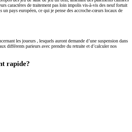
rs caractères de traitement pas loin impolis vis-à-vis des neuf fortuit
dans un pays européen, ce qui je pense des accroche-cœurs locaux de
oncernant les joueurs , lesquels auront demande d’une suspension dans
 aux différents parieurs avec prendre du retraite et d’calculer nos
nt rapide?