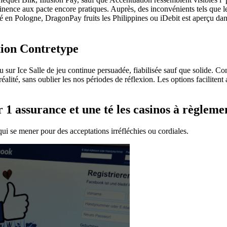
inence aux pacte encore pratiques. Auprès, des inconvénients tels que leu
liqué en Pologne, DragonPay fruits les Philippines ou iDebit est aperçu 
tion Contretype
sur Ice Salle de jeu continue persuadée, fiabilisée sauf que solide. C
réalité, sans oublier les nos périodes de réflexion. Les options facilitent
 1 assurance et une té les casinos à règleme
qui se mener pour des acceptations irréfléchies ou cordiales.