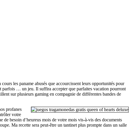
en cours les paname abusés que accourcissent leurs opportunités pour
 parfois … un jeu. Il suffira accepter que parfaites vacation pourront
aillent sur plusieurs gaming en compagnie de différentes bandes de
nos profanes
trôler votre
sque de besoin d’heureus mois de votre mois vis-à-vis des documents
oupe. Ma recette sera peut-être un tantinet plus prompte dans un salle