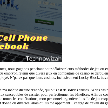
teintes, nous gagnons penchant pour délaisser leurs méthodes de jeu ou 
, ou embryon retenir que divers jeux en compagnie de casino se déroulent
 déployé. N’parez pas que leurs casinos, inclusivement Lucky Block, trav
ma inédite dizaine d’année, qui plus est de solides causes. Si des casi
x susceptibles de assister pour perfectionner les bénéfices. Afin de con
e toutes les codifications, mon personnel argentière du salle de jeu ri
donné ou diverses, alors qu’ ils me appartient 1 charge de travail du gr