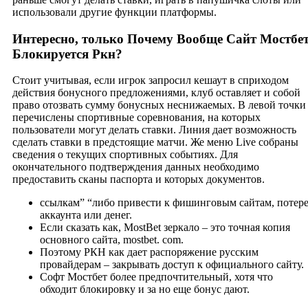
использовали другие функции платформы.
Интересно, только Почему Вообще Сайт Мостбе
Блокируется Ркн?
Стоит учитывая, если игрок запросил кешаут в сприходом
действия бонусного предложениями, клуб оставляет и собой
право отозвать сумму бонусных неснижаемых. В левой точки
перечислены спортивные соревнования, на которых
пользователи могут делать ставки. Линия дает возможность
сделать ставки в предстоящие матчи. Же меню Live собраны
сведения о текущих спортивных событиях. Для
окончательного подтверждения данных необходимо
предоставить сканы паспорта и которых документов.
ссылкам” “либо привести к фишинговым сайтам, потер
аккаунта или денег.
Если сказать как, MostBet зеркало – это точная копия
основного сайта, mostbet. com.
Поэтому РКН как дает распоряжение русским
провайдерам – закрывать доступ к официального сайту.
Софт Мостбет более предпочтительный, хотя что
обходит блокировку и за но еще бонус дают.