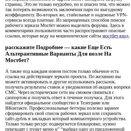
страниц. Это не только неудобно, но и опасно тем, что можно
так потерять возможность заключения пари по выгодному
коэффициенту. Во-вторых же, стабильные и надежные VPN-
сервисы всегда платные. Из запрещенных способов поиски
рабочего зеркала Мосбет можно выделить форумы. Здесь в
комментариях пользователи часто распространяют опасные
ссылки, которые веду на мошеннические сайты
мостбет вход
.
расскажите Подробнее — какие Еще Есть
Альтерантивные Варианты Для возле На
Мостбет?
А также под каждым новом постом только обычное есть
ссылка на действующее зеркало проекта. По желанию вы
можете активировать и другие использовать рассылок,
получать результаты ставок и уведомления об акциях вопреки
СМС. Через исторические сети вы сможем связаться с
саппортом и получить ответ в течение получаса. Для этого
найдется официальное сообщество в Телеграме или
ВКонтакте. Профессиональные беттеры полезно заранее
сформировать свой список рабочих зеркал или сохранить
сайт-дубль в закладках который компьютерного устройства.
Только только ресурс подвергнется блокировке, нужно
переходят с пункт меню и” “выбрал одну из предложенной