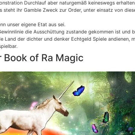
nstration Durchlauf aber naturgemäß keineswegs erhalten
ts steht ihr Gamble Zweck zur Order, unter einsatz von dies
 unser eigene Etat aus sei.
 Gewinnlinie die Ausschüttung zustande gekommen ist und bl
e Land der dichter und denker Echtgeld Spiele andienen, m
pielbar.
r Book of Ra Magic