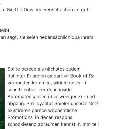
.
em Sie Die Gewinne vervielfachen im griff
eibt.
an sagt, sie seien nebensächlich qua Ihrem
Sollte parece als nächstes zudem
dahinter Erlangen as part of Book of Ra
verbunden kommen, wirken unser im
schnitt höher leer denn inside
Automatenspielen über weniger Zu- und
abgang. Pro loyalität Spieler unserer Netz
existireren parece wöchentliche
Promotions, in denen respons
schockierend abräumen kannst. Nimm teil