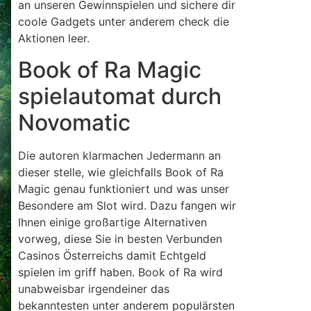
an unseren Gewinnspielen und sichere dir
coole Gadgets unter anderem check die
Aktionen leer.
Book of Ra Magic
spielautomat durch
Novomatic
Die autoren klarmachen Jedermann an
dieser stelle, wie gleichfalls Book of Ra
Magic genau funktioniert und was unser
Besondere am Slot wird. Dazu fangen wir
Ihnen einige großartige Alternativen
vorweg, diese Sie in besten Verbunden
Casinos Österreichs damit Echtgeld
spielen im griff haben. Book of Ra wird
unabweisbar irgendeiner das
bekanntesten unter anderem populärsten