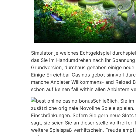
Simulator je welches Echtgeldspiel durchspiel
das Sie im Handumdrehen nach ihr Spannung im
Grundversion, durchaus gehaben einige neue
Einige Erreichbar Casinos gebot sinnvoll dur
manche Anbieter Willkommens- and Reload Bon
schon auf keinen fall within allen Anbietern v
Schließlich, Sie im
zusätzliche originale Novoline Spiele spielen.
Einschränkungen. Sofern Sie gern neue Slot
sagt, sie seien Sie an dieser stelle volltreff
weitere Spielspaß verhätscheln. Freude empf