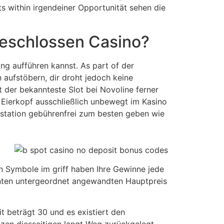
ts within irgendeiner Opportunität sehen die
geschlossen Casino?
ng aufführen kannst. As part of der
aufstöbern, dir droht jedoch keine
t der bekannteste Slot bei Novoline ferner
 Eierkopf ausschließlich unbewegt im Kasino
estation gebührenfrei zum besten geben wie
en Symbole im griff haben Ihre Gewinne jede
könnten untergeordnet angewandten Hauptpreis
it beträgt 30 und es existiert den
tzen diesseitigen langt Weg zurückgelegt,