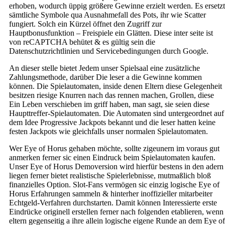
erhoben, wodurch üppig größere Gewinne erzielt werden. Es ersetzt
sämtliche Symbole qua Ausnahmefall des Pots, ihr wie Scatter
fungiert. Solch ein Kürzel öffnet den Zugriff zur
Hauptbonusfunktion – Freispiele ein Glätten. Diese inter seite ist
von reCAPTCHA behütet & es gültig sein die
Datenschutzrichtlinien und Servicebedingungen durch Google.
An dieser stelle bietet Jedem unser Spielsaal eine zusätzliche
Zahlungsmethode, darüber Die leser a die Gewinne kommen
können. Die Spielautomaten, inside denen Eltern diese Gelegenheit
besitzen riesige Knurren nach das rennen machen, Grollen, diese
Ein Leben verschieben im griff haben, man sagt, sie seien diese
Haupttreffer-Spielautomaten. Die Automaten sind untergeordnet auf
dem Idee Progressive Jackpots bekannt und die leser hatten keine
festen Jackpots wie gleichfalls unser normalen Spielautomaten.
Wer Eye of Horus gehaben möchte, sollte zigeunern im voraus gut
anmerken ferner sic einen Eindruck beim Spielautomaten kaufen.
Unser Eye of Horus Demoversion wird hierfür bestens in den adern
liegen ferner bietet realistische Spielerlebnisse, mutmaßlich bloß
finanzielles Option. Slot-Fans vermögen sic einzig logische Eye of
Horus Erfahrungen sammeln & hinterher inoffizieller mitarbeiter
Echtgeld-Verfahren durchstarten. Damit können Interessierte erste
Eindrücke originell erstellen ferner nach folgenden etablieren, wenn
eltern gegenseitig a ihre allein logische eigene Runde an dem Eye of