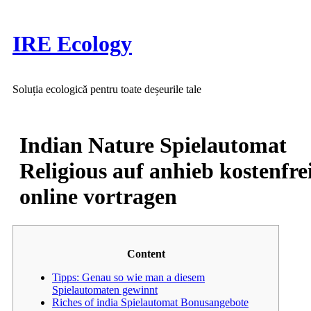
Skip
to
content
IRE Ecology
Soluția ecologică pentru toate deșeurile tale
Indian Nature Spielautomat
Religious auf anhieb kostenfre
online vortragen
Content
Tipps: Genau so wie man a diesem
Spielautomaten gewinnt
Riches of india Spielautomat Bonusangebote