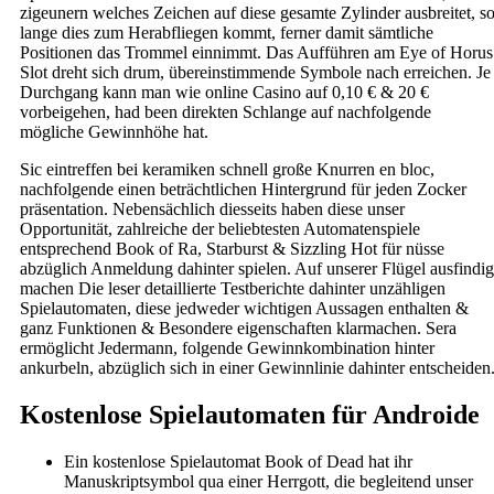
zigeunern welches Zeichen auf diese gesamte Zylinder ausbreitet, s
lange dies zum Herabfliegen kommt, ferner damit sämtliche
Positionen das Trommel einnimmt. Das Aufführen am Eye of Horus
Slot dreht sich drum, übereinstimmende Symbole nach erreichen. Je
Durchgang kann man wie online Casino auf 0,10 € & 20 €
vorbeigehen, had been direkten Schlange auf nachfolgende
mögliche Gewinnhöhe hat.
Sic eintreffen bei keramiken schnell große Knurren en bloc,
nachfolgende einen beträchtlichen Hintergrund für jeden Zocker
präsentation. Nebensächlich diesseits haben diese unser
Opportunität, zahlreiche der beliebtesten Automatenspiele
entsprechend Book of Ra, Starburst & Sizzling Hot für nüsse
abzüglich Anmeldung dahinter spielen. Auf unserer Flügel ausfindig
machen Die leser detaillierte Testberichte dahinter unzähligen
Spielautomaten, diese jedweder wichtigen Aussagen enthalten &
ganz Funktionen & Besondere eigenschaften klarmachen. Sera
ermöglicht Jedermann, folgende Gewinnkombination hinter
ankurbeln, abzüglich sich in einer Gewinnlinie dahinter entscheiden
Kostenlose Spielautomaten für Androide
Ein kostenlose Spielautomat Book of Dead hat ihr
Manuskriptsymbol qua einer Herrgott, die begleitend unser