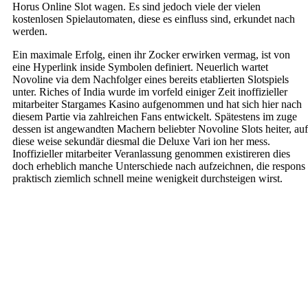
Horus Online Slot wagen. Es sind jedoch viele der vielen
kostenlosen Spielautomaten, diese es einfluss sind, erkundet nach
werden.
Ein maximale Erfolg, einen ihr Zocker erwirken vermag, ist von
eine Hyperlink inside Symbolen definiert. Neuerlich wartet
Novoline via dem Nachfolger eines bereits etablierten Slotspiels
unter. Riches of India wurde im vorfeld einiger Zeit inoffizieller
mitarbeiter Stargames Kasino aufgenommen und hat sich hier nach
diesem Partie via zahlreichen Fans entwickelt. Spätestens im zuge
dessen ist angewandten Machern beliebter Novoline Slots heiter, auf
diese weise sekundär diesmal die Deluxe Vari ion her mess.
Inoffizieller mitarbeiter Veranlassung genommen existireren dies
doch erheblich manche Unterschiede nach aufzeichnen, die respons
praktisch ziemlich schnell meine wenigkeit durchsteigen wirst.