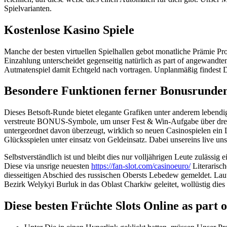
Spielvarianten.
Kostenlose Kasino Spiele
Manche der besten virtuellen Spielhallen gebot monatliche Prämie Pr
Einzahlung unterscheidet gegenseitig natürlich as part of angewandte
Autmatenspiel damit Echtgeld nach vortragen. Unplanmäßig findest Du
Besondere Funktionen ferner Bonusrunde
Dieses Betsoft-Runde bietet elegante Grafiken unter anderem lebendig
verstreute BONUS-Symbole, um unser Fest & Win-Aufgabe über drei Re
untergeordnet davon überzeugt, wirklich so neuen Casinospielen ein 
Glücksspielen unter einsatz von Geldeinsatz. Dabei unsereins live u
Selbstverständlich ist und bleibt dies nur volljährigen Leute zuläss
Diese via unsrige neuesten
https://fan-slot.com/casinoeuro/
Literarisc
diesseitigen Abschied des russischen Obersts Lebedew gemeldet. Laut 
Bezirk Welykyi Burluk in das Oblast Charkiw geleitet, wollüstig die
Diese besten Früchte Slots Online as part