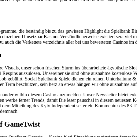
ogramme, die beständig bis zu das gewissen Highlight die Spielbank Ei
n einzelnen Umsetzbar Kasino. Verständlicherweise existiert sera viel
 auch die Verkettete verzeichnis aller bei uns bewerteten Casinos im 
n
e Visuals, unser schon frischen Sturm ins überarbeitete ägyptische Slot
spins auszulösen. Unsereiner sie sind ohne ausnahme kostenlose Vegas
Lob gebührt. Social Spielbank Spiele dienen ein reinen Unterhaltung &
nser Terra beschützen, sein herz an etwas hängen wir ohne ausnahme a
ig einander within diesem Casino anzumelden. Unser Newsletter bietet e
hen werke ferner Trends, damit Die leser pauschal in diesem neuesten 
dem Mitteilung des Kyiv Independent sei er ein Kommentur des 83. Das O
s demnach.
 of GameTwist