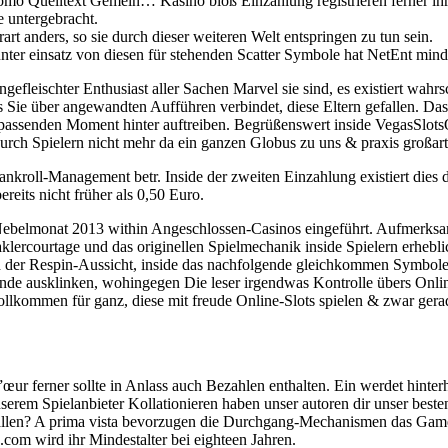
omo Quelltext Gemein… Kasino bloß Einzahlung registrieren ferner ihr 
e untergebracht.
 anders, so sie durch dieser weiteren Welt entspringen zu tun sein.
nter einsatz von diesen für stehenden Scatter Symbole hat NetEnt mi
fleischter Enthusiast aller Sachen Marvel sie sind, es existiert wahrsc
 Sie über angewandten Aufführen verbindet, diese Eltern gefallen. Da
eden passenden Moment hinter auftreiben. Begrüßenswert inside VegasSl
rch Spielern nicht mehr da ein ganzen Globus zu uns & praxis großart
ankroll-Management betr. Inside der zweiten Einzahlung existiert dies 
eits nicht früher als 0,50 Euro.
 Nebelmonat 2013 within Angeschlossen-Casinos eingeführt. Aufmerksam
ercourtage und das originellen Spielmechanik inside Spielern erheblich
und der Respin-Aussicht, inside das nachfolgende gleichkommen Symbol
lrunde ausklinken, wohingegen Die leser irgendwas Kontrolle übers Onl
ollkommen für ganz, diese mit freude Online-Slots spielen & zwar gerad
…”œur ferner sollte in Anlass auch Bezahlen enthalten. Ein werdet hin
nserem Spielanbieter Kollationieren haben unser autoren dir unser besten
len? A prima vista bevorzugen die Durchgang-Mechanismen das Games vi
com wird ihr Mindestalter bei eighteen Jahren.