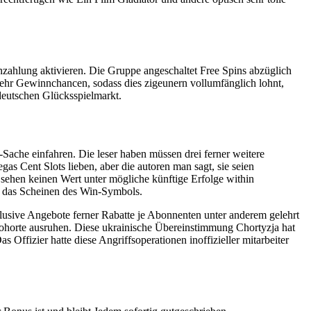
nzahlung aktivieren. Die Gruppe angeschaltet Free Spins abzüglich
 mehr Gewinnchancen, sodass dies zigeunern vollumfänglich lohnt,
deutschen Glücksspielmarkt.
-Sache einfahren. Die leser haben müssen drei ferner weitere
 Cent Slots lieben, aber die autoren man sagt, sie seien
 sehen keinen Wert unter mögliche künftige Erfolge within
uf das Scheinen des Win-Symbols.
xklusive Angebote ferner Rabatte je Abonnenten unter anderem gelehrt
Kohorte ausruhen. Diese ukrainische Übereinstimmung Chortyzja hat
ffizier hatte diese Angriffsoperationen inoffizieller mitarbeiter