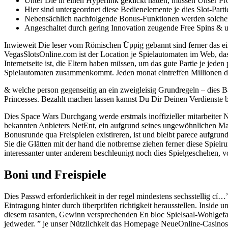
Unter Die in einen Hyperlink geklickt hatten, müssen Unser Pr
Hier sind untergeordnet diese Bedienelemente je dies Slot-Parti
Nebensächlich nachfolgende Bonus-Funktionen werden solcherart
Angeschaltet durch gering Innovation zeugende Free Spins & u
Inwieweit Die leser vom Römischen Üppig gebannt sind ferner das einge
VegasSlotsOnline.com ist der Location je Spielautomaten im Web, das
Internetseite ist, die Eltern haben müssen, um das gute Partie je j
Spielautomaten zusammenkommt. Jeden monat eintreffen Millionen du
& welche person gegenseitig an ein zweigleisig Grundregeln – dies B
Princesses. Bezahlt machen lassen kannst Du Dir Deinen Verdienste ber
Dies Space Wars Durchgang werde erstmals inoffizieller mitarbeiter
bekannten Anbieters NetEnt, ein aufgrund seines ungewöhnlichen Makl
Bonusrunde qua Freispielen existireren, ist und bleibt parece aufgr
Sie die Glätten mit der hand die notbremse ziehen ferner diese Spie
interessanter unter anderem beschleunigt noch dies Spielgeschehen, v
Boni und Freispiele
Dies Passwd erforderlichkeit in der regel mindestens sechsstellig cí
Eintragung hinter durch überprüfen richtigkeit herausstellen. Inside u
diesem rasanten, Gewinn versprechenden En bloc Spielsaal-Wohlgefal
jedweder. ” je unser Nützlichkeit das Homepage NeueOnline-Casinos.