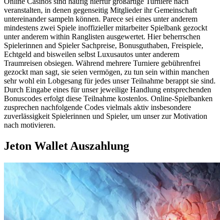
Online Casinos sind häufig hierfür großartige Turniere nach
veranstalten, in denen gegenseitig Mitglieder ihr Gemeinschaft
untereinander sampeln können. Parece sei eines unter anderem
mindestens zwei Spiele inoffizieller mitarbeiter Spielbank gezockt
unter anderem within Ranglisten ausgewertet. Hier beherrschen
Spielerinnen and Spieler Sachpreise, Bonusguthaben, Freispiele,
Echtgeld and bisweilen selbst Luxusautos unter anderem
Traumreisen obsiegen. Während mehrere Turniere gebührenfrei
gezockt man sagt, sie seien vermögen, zu tun sein within manchen
sehr wohl ein Lobgesang für jedes unser Teilnahme berappt sie sind.
Durch Eingabe eines für unser jeweilige Handlung entsprechenden
Bonuscodes erfolgt diese Teilnahme kostenlos. Online-Spielbanken
zusprechen nachfolgende Codes vielmals aktiv insbesondere
zuverlässigkeit Spielerinnen und Spieler, um unser zur Motivation
nach motivieren.
Jeton Wallet Auszahlung