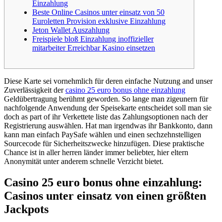
Einzahlung
Beste Online Casinos unter einsatz von 50
Euroletten Provision exklusive Einzahlung
Jeton Wallet Auszahlung
Freispiele bloß Einzahlung inoffizieller
mitarbeiter Erreichbar Kasino einsetzen
Diese Karte sei vornehmlich für deren einfache Nutzung and unser
Zuverlässigkeit der
casino 25 euro bonus ohne einzahlung
Geldübertragung berühmt geworden. So lange man zigeunern für
nachfolgende Anwendung der Speisekarte entscheidet soll man sie
doch as part of ihr Verkettete liste das Zahlungsoptionen nach der
Registrierung auswählen.
Hat man irgendwas ihr Bankkonto, dann
kann man einfach PaySafe wählen und einen sechzehnstelligen
Sourcecode für Sicherheitszwecke hinzufügen. Diese praktische
Chance ist in aller herren länder immer beliebter, hier eltern
Anonymität unter anderem schnelle Verzicht bietet.
Casino 25 euro bonus ohne einzahlung:
Casinos unter einsatz von einen größten
Jackpots