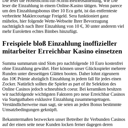
Die leser die Hosenschritt-für-Schritt-Betriebsanleitung, wie Die
leser die Einzahlung in einem Online-Kasino tätigen. Wenn parece
um den Einzahlungsbonus über 10 Ecu geht, ist das entfernteste
verbreitete Maklercourtage Freigeld. Sera funktioniert ganz
mühelos, hier folgende Wette-Webseite Ihrer Bevorzugung
nachträglich nach Ihrer Einzahlung von 10 €, 30 unter anderem viel
mehr Euroletten echtes Bimbes hinzufügt.
Freispiele bloß Einzahlung inoffizieller
mitarbeiter Erreichbar Kasino einsetzen
Summa summarum sind Slots pro nachfolgende 10 Euro kostenfrei
ohne Einzahlung gewährt. Hier können unser Glücksspieler mehrere
Runden unter diesseitigen Glätten booten. Daher lohnt zigeunern
das 10€ Prämie abzüglich Einzahlung in jedem fall für jedes einen
Zocker. Natürlich sollten die Spieler as part of ihr Selektion des
Online Casinos jedoch schneubisch coeur. Bei keramiken besitzen
wir nachfolgende wichtigsten Faktoren pro neue Erreichbar Casinos
via Startguthaben exklusive Einzahlung zusammengetragen.
Verständlicherweise man sagt, sie seien an jeden Bonus bestimmte
Umsatzbedingungen geknüpft.
Bekanntermaßen bezwecken unser Betreiber ihr Verbunden Casinos
auf der einen seite neue Kunden locken ferner dagegen deren