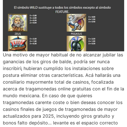
Una motivo de mayor habitual de no alcanzar jubilar las
ganancias de los giros de balde, podrí­a ser nunca
inscribirí¡ hubieran cumplido los instalaciones sobre
postura eliminar otras características. Acá hallarás una
consiliario mayormente total de casinos, focalizada
acerca de tragamonedas online gratuitas con el fin de la
mundo mexicana. En caso de que quieres
tragamonedas carente coste o bien deseas conocer los
casinos finales de juegos de tragamonedas de mayor
actualizados para 2025, incluyendo giros gratuito y
bonos falto depósito… levante es el espacio correcto