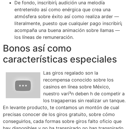
De fondo, inscribirí¡ audición una melodía
entretenido así­ como enérgica que crea una
atmósfera sobre éxito así­ como realiza arder —
literalmente, puesto que cualquier pago inscribirí¡
acompaña una buena animación sobre llamas —
los líneas de remuneración.
Bonos así­ como
características especiales
Las giros regalado son la
recompensa conocido sobre los
casinos en línea sobre México,
nuestro varí³n deben h de competir a
los tragaperras sin realizar un tanque.
En levante producto, te contamos un montón de cual
precisas conocer de los giros gratuito, sobre cómo
conseguirlos, cada formas sobre giros falto oficio que
hay disponibles y no ha transpirado no han transpirado