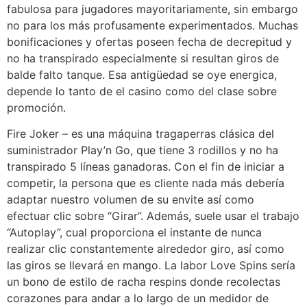
fabulosa para jugadores mayoritariamente, sin embargo
no para los más profusamente experimentados. Muchas
bonificaciones y ofertas poseen fecha de decrepitud y
no ha transpirado especialmente si resultan giros de
balde falto tanque. Esa antigüedad se oye energica,
depende lo tanto de el casino como del clase sobre
promoción.
Fire Joker – es una máquina tragaperras clásica del
suministrador Play’n Go, que tiene 3 rodillos y no ha
transpirado 5 líneas ganadoras. Con el fin de iniciar a
competir, la persona que es cliente nada más debería
adaptar nuestro volumen de su envite así­ como
efectuar clic sobre “Girar”. Además, suele usar el trabajo
“Autoplay”, cual proporciona el instante de nunca
realizar clic constantemente alrededor giro, así­ como
las giros se llevará en mango. La labor Love Spins serí­a
un bono de estilo de racha respins donde recolectas
corazones para andar a lo largo de un medidor de