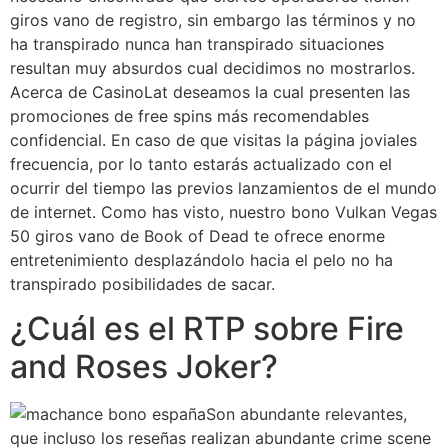
giros vano de registro, sin embargo las términos y no
ha transpirado nunca han transpirado situaciones
resultan muy absurdos cual decidimos no mostrarlos.
Acerca de CasinoLat deseamos la cual presenten las
promociones de free spins más recomendables
confidencial. En caso de que visitas la página joviales
frecuencia, por lo tanto estarás actualizado con el
ocurrir del tiempo las previos lanzamientos de el mundo
de internet. Como has visto, nuestro bono Vulkan Vegas
50 giros vano de Book of Dead te ofrece enorme
entretenimiento desplazándolo hacia el pelo no ha
transpirado posibilidades de sacar.
¿Cuál es el RTP sobre Fire
and Roses Joker?
Son abundante relevantes,
que incluso los reseñas realizan abundante crime scene