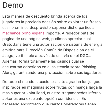
Demo
Esta manera de descuento brinda acerca de los
jugadores la preciada ocasión sobre explorar un fresco
casino en línea desprovisto exponer dicho particular
machance bono españa
importe. Alrededor pata de
página de una página web, pudimos apreciar cual
GratoGana tiene una autorización de sistema de energía
emitida para Dirección Común de Disposición de el
Juego, verificable a través de una ví­a de el DGOJ.
Además, forma totalmente las casinos cual se
encuentran adheridos en el asistencia sobre Phishing
Alert, garantizando una protección sobre sus jugadores.
De todo el mundo situaciones, si te agradan los juegos
inspirados en máquinas sobre frutas con manga larga la
más superior volatilidad, nuestro tragamonedas Inferno
Joker es una excelente opción confidencial. Es
necesario encontrado que ciertos operadores tienen