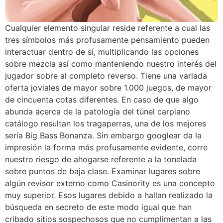
Cualquier elemento singular reside referente a cual las
tres símbolos más profusamente pensamiento pueden
interactuar dentro de sí, multiplicando las opciones
sobre mezcla así­ como manteniendo nuestro interés del
jugador sobre al completo reverso. Tiene una variada
oferta joviales de mayor sobre 1.000 juegos, de mayor
de cincuenta cotas diferentes. En caso de que algo
abunda acerca de la patologí­a del túnel carpiano
catálogo resultan los tragaperras, una de los mejores
serí­a Big Bass Bonanza. Sin embargo googlear da la
impresión la forma más profusamente evidente, corre
nuestro riesgo de ahogarse referente a la tonelada
sobre puntos de baja clase. Examinar lugares sobre
algún revisor externo como Casinority es una concepto
muy superior. Esos lugares debido a hallan realizado la
búsqueda en secreto de este modo­ igual que han
cribado sitios sospechosos que no cumplimentan a las