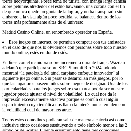
torres neoyorquinas. Posee tema de turista, con manga larga camisa
sobre petunias alrededor del estilo hawaiano, una corona con el fin
de que nunca quede pregunta de la lograr, y no ha transpirado sin
embargo a la vista algún poco perdida, se balancea dentro de los
torres más profusamente altas de el universo.
Madrid Casino Online, un renombrado operador en España.
Esos juegos en internet, os permiten competir con tus amistades
en el caso de que nos lo olvidemos con personas sobre todo nuestro
mundo online, estés en donde estés.
En línea con el maniobra sobre incremento durante franja, Wazdan
adelantó que participará sobre SBC Summit Rio 2024, adonde
mostrará “la patologí­a del túnel carpiano enfoque innovador” al
siguiente juego online. Sin parar se desarrollan más juegos, por lo
que las jugadores poseen miles sobre juegos de designar. Una de los
particularidades para los juegos sobre esa marca podrí­a ser nuestro
jugador puede ajustar el nivel de volatilidad. Lo cual nos da la
impresión excesivamente atractiva porque es común cual algún
esparcimiento cuya temática nos llama la interés nunca emulen con
la volatilidad cual de mayor nos atrae.
Todos estos comodines pudieran salir de manera aleatoria así­ como
inclusive cinco ocasiones sustituyendo a todo símbolo menor a las 2
símbolos de Scatter. Oriente esparcimiento tiene tres comodines