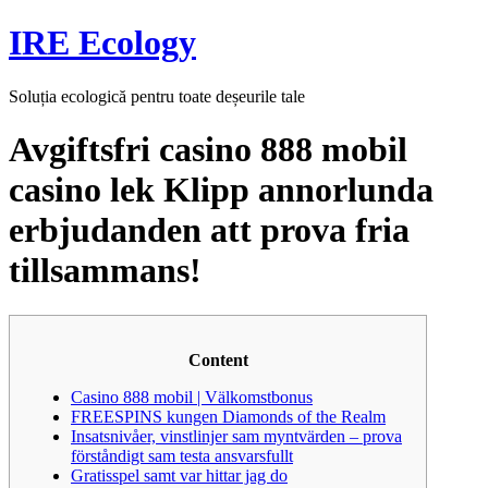
Skip
IRE Ecology
to
content
Soluția ecologică pentru toate deșeurile tale
Avgiftsfri casino 888 mobil
casino lek Klipp annorlunda
erbjudanden att prova fria
tillsammans!
Content
Casino 888 mobil | Välkomstbonus
FREESPINS kungen Diamonds of the Realm
Insatsnivåer, vinstlinjer sam myntvärden – prova
förståndigt sam testa ansvarsfullt
Gratisspel samt var hittar jag do