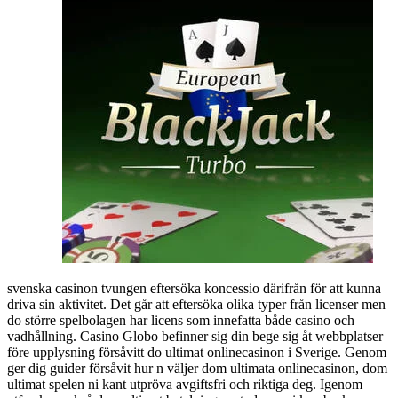
svenska casinon tvungen eftersöka koncessio därifrån för att kunna
driva sin aktivitet. Det går att eftersöka olika typer från licenser men
do större spelbolagen har licens som innefatta både casino och
vadhållning. Casino Globo befinner sig din bege sig åt webbplatser
före upplysning försåvitt do ultimat onlinecasinon i Sverige. Genom
ger dig guider försåvit hur n väljer dom ultimata onlinecasinon, dom
ultimat spelen ni kant utpröva avgiftsfri och riktiga deg. Igenom