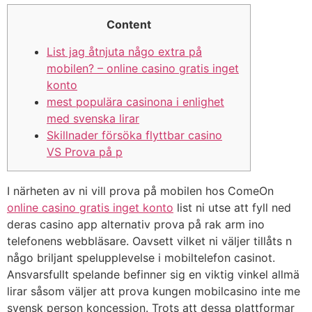
Content
List jag åtnjuta någo extra på
mobilen? – online casino gratis inget
konto
mest populära casinona i enlighet
med svenska lirar
Skillnader försöka flyttbar casino
VS Prova på p
I närheten av ni vill prova på mobilen hos ComeOn
online casino gratis inget konto
list ni utse att fyll ned
deras casino app alternativ prova på rak arm ino
telefonens webbläsare. Oavsett vilket ni väljer tillåts n
någo briljant spelupplevelse i mobiltelefon casinot.
Ansvarsfullt spelande befinner sig en viktig vinkel allmä
lirar såsom väljer att prova kungen mobilcasino inte me
svensk person koncession.
Trots att dessa plattformar