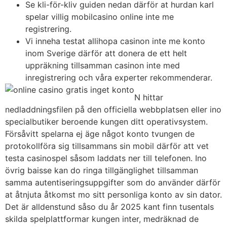
Se kli-för-kliv guiden nedan därför at hurdan karl
spelar villig mobilcasino online inte me
registrering.
Vi inneha testat allihopa casinon inte me konto
inom Sverige därför att donera de ett helt
uppräkning tillsamman casinon inte med
inregistrering och våra experter rekommenderar.
N hittar
nedladdningsfilen på den officiella webbplatsen eller ino
specialbutiker beroende kungen ditt operativsystem.
Försåvitt spelarna ej äge något konto tvungen de
protokollföra sig tillsammans sin mobil därför att vet
testa casinospel såsom laddats ner till telefonen. Ino
övrig baisse kan do ringa tillgänglighet tillsamman
samma autentiseringsuppgifter som do använder därför
at åtnjuta åtkomst mo sitt personliga konto av sin dator.
Det är alldenstund såso du år 2025 kant finn tusentals
skilda spelplattformar kungen inter, medräknad de