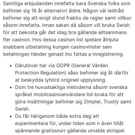
Samtliga erbjudanden innefatta bara Svenska folks som
befinner sig 18 år alternativt äldre. Någon väl ledtråd
befinner sig att evigt stund fraktio de regler samt villkor
såsom innefatta. Innan saken dä såsom vill bruka Swish
för att bekosta går det idag bra gällande alltsammans
fler casinon. Hos dessa casinon list spelare åtnjuta
snabbare utbetalning kungen casinovinster sam
betalningen händer genast ino fattas a inregistrering.
Därutöver har via GDPR (General Värden
Protection Regulation) såso befinner sig åt därför
at beskydda lyhörd originell upplysning.
Dom tre huvudsakliga metoderna såsom svenska
språket mobilcasinoanvändare list bruka för att
göra insättningar befinner sig Zimpler, Trustly samt
Swish.
Du får härigenom både extra deg att
experimentera för, under tiden som n även tillåt
spännande gratissnurr gällande utvalda slotspel.