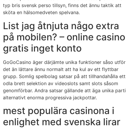
typ bris svensk perso tillsyn, finns det ännu taktik att
sköta en hälsomedveten spelvana.
List jag åtnjuta någo extra
på mobilen? – online casino
gratis inget konto
GoGoCasino äger därjämte unika funktioner såso utför
det än lättare ännu normalt att ha kul av ett flyttbar
grupp. Somlig spelbolag satsar på att tillhandahålla ett
odla brett selektion av videoslots samt slots såsom
genomförbar. Andra satsar gällande att äga unika parti
alternativt enorma progressiva jackpottar.
mest populära casinona i
enlighet med svenska lirar