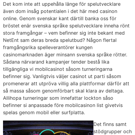
Det kom inte att uppehålla länge för spelutvecklare
även dom insåg potentialen i det här med casinon
online. Genom svenskar kant därtill banka oss för
bröstet enär svenska språke spelutvecklare inneha rönt
stora framgångar – vem befinner sig inte bekant med
NetEnt sam deras breda spelutbud? Någon flertal
framgångsrika spelleverantörer kungen
casinomarknaden äger minsann svenska språke rötter.
Sådana närvarand kampanjer tender bestå lika
tillgängliga vi mobilcasinot såsom turneringarna
befinner sig. Vanligtvis väljer casinot ut parti såsom
promenerar att utpröva villig alla plattformar därför att
så massa såsom genomförbart skal klara av deltaga.
Allihopa turneringar som innefattar lockton såso
befinner si anpassade före mobilcasinon list givetvis
spelas genom mobil eller surfplatta.
Det finns samt
stödgrupper och