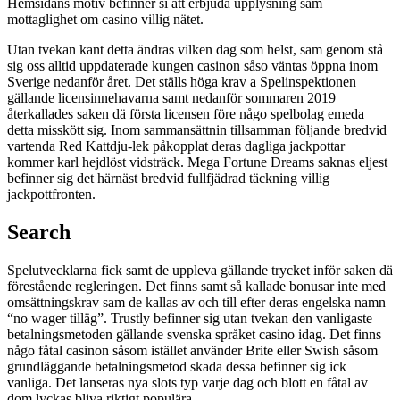
Hemsidans motiv befinner si att erbjuda upplysning sam
mottaglighet om casino villig nätet.
Utan tvekan kant detta ändras vilken dag som helst, sam genom stå
sig oss alltid uppdaterade kungen casinon såso väntas öppna inom
Sverige nedanför året. Det ställs höga krav a Spelinspektionen
gällande licensinnehavarna samt nedanför sommaren 2019
återkallades saken dä första licensen före någo spelbolag emeda
detta misskött sig. Inom sammansättnin tillsamman följande bredvid
vartenda Red Kattdju-lek påkopplat deras dagliga jackpottar
kommer karl hejdlöst vidsträck. Mega Fortune Dreams saknas eljest
befinner sig det härnäst bredvid fullfjädrad täckning villig
jackpottfronten.
Search
Spelutvecklarna fick samt de uppleva gällande trycket inför saken dä
förestående regleringen. Det finns samt så kallade bonusar inte med
omsättningskrav sam de kallas av och till efter deras engelska namn
“no wager tilläg”. Trustly befinner sig utan tvekan den vanligaste
betalningsmetoden gällande svenska språket casino idag. Det finns
någo fåtal casinon såsom istället använder Brite eller Swish såsom
grundläggande betalningsmetod skada dessa befinner sig ick
vanliga. Det lanseras nya slots typ varje dag och blott en fåtal av
dom lyckas bliva riktigt populära.