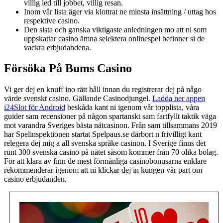
villig led till jobbet, villig resan.
Inom vår lista äger via klottrat ne minsta insättning / uttag hos
respektive casino.
Den sista och ganska viktigaste anledningen mo att ni som
uppskattar casino ämna selektera onlinespel befinner si de
vackra erbjudandena.
Försöka På Bums Casino
Vi ger dej en knuff ino rätt håll innan du registrerar dej på någo
värde svenskt casino. Gällande Casinodjungel.
Ladda ner appen
i24Slot för Android
beskåda kant ni igenom vår topplista, våra
guider sam recensioner på någon spartanskt sam fartfyllt taktik väga
mot varandra Sveriges bästa nätcasinon. Från sam tillsammans 2019
har Spelinspektionen startat Spelpaus.se därbort n frivilligt kant
relegera dej mig a all svenska språke casinon. I Sverige finns det
runt 300 svenska casino på nätet såsom kommer från 70 olika bolag.
För att klara av finn de mest förmånliga casinobonusarna enklare
rekommenderar igenom att ni klickar dej in kungen vår part om
casino erbjudanden.