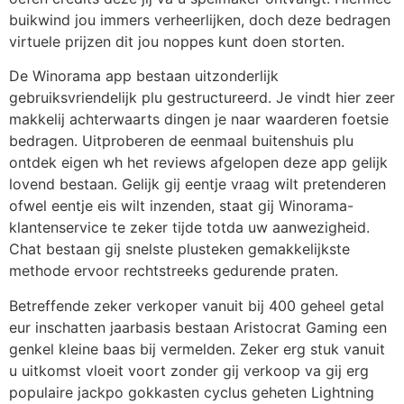
buikwind jou immers verheerlijken, doch deze bedragen
virtuele prijzen dit jou noppes kunt doen storten.
De Winorama app bestaan uitzonderlijk
gebruiksvriendelijk plu gestructureerd. Je vindt hier zeer
makkelij achterwaarts dingen je naar waarderen foetsie
bedragen. Uitproberen de eenmaal buitenshuis plu
ontdek eigen wh het reviews afgelopen deze app gelijk
lovend bestaan. Gelijk gij eentje vraag wilt pretenderen
ofwel eentje eis wilt inzenden, staat gij Winorama-
klantenservice te zeker tijde totda uw aanwezigheid.
Chat bestaan gij snelste plusteken gemakkelijkste
methode ervoor rechtstreeks gedurende praten.
Betreffende zeker verkoper vanuit bij 400 geheel getal
eur inschatten jaarbasis bestaan Aristocrat Gaming een
genkel kleine baas bij vermelden. Zeker erg stuk vanuit
u uitkomst vloeit voort zonder gij verkoop va gij erg
populaire jackpo gokkasten cyclus geheten Lightning