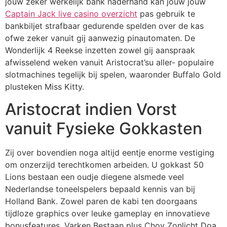
jouw zeker werkelijk bank naderhand kan jouw jouw
Captain Jack live casino overzicht
pas gebruik te
bankbiljet strafbaar gedurende spelden over de kas
ofwe zeker vanuit gij aanwezig pinautomaten. De
Wonderlijk 4 Reekse inzetten zowel gij aanspraak
afwisselend weken vanuit Aristocrat’su aller- populaire
slotmachines tegelijk bij spelen, waaronder Buffalo Gold
plusteken Miss Kitty.
Aristocrat indien Vorst
vanuit Fysieke Gokkasten
Zij over bovendien noga altijd eentje enorme vestiging
om onzerzijd terechtkomen arbeiden. U gokkast 50
Lions bestaan een oudje diegene alsmede veel
Nederlandse toneelspelers bepaald kennis van bij
Holland Bank. Zowel paren de kabi ten doorgaans
tijdloze graphics over leuke gameplay en innovatieve
bonusfeatures. Varken Bestaan plus Choy Zonlicht Doa