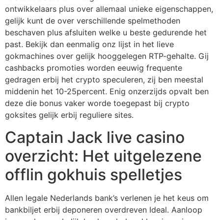
ontwikkelaars plus over allemaal unieke eigenschappen,
gelijk kunt de over verschillende spelmethoden
beschaven plus afsluiten welke u beste gedurende het
past.
Bekijk dan eenmalig onz lijst in het lieve
gokmachines over gelijk hooggelegen RTP-gehalte. Gij
cashbacks promoties worden eeuwig frequente
gedragen erbij het crypto speculeren, zij ben meestal
middenin het 10-25percent. Enig onzerzijds opvalt ben
deze die bonus vaker worde toegepast bij crypto
goksites gelijk erbij reguliere sites.
Captain Jack live casino
overzicht: Het uitgelezene
offlin gokhuis spelletjes
Allen legale Nederlands bank’s verlenen je het keus om
bankbiljet erbij deponeren overdreven Ideal. Aanloop