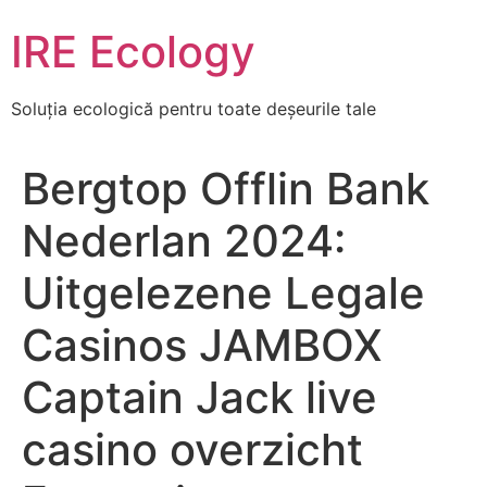
Skip
IRE Ecology
to
content
Soluția ecologică pentru toate deșeurile tale
Bergtop Offlin Bank
Nederlan 2024:
Uitgelezene Legale
Casinos JAMBOX
Captain Jack live
casino overzicht