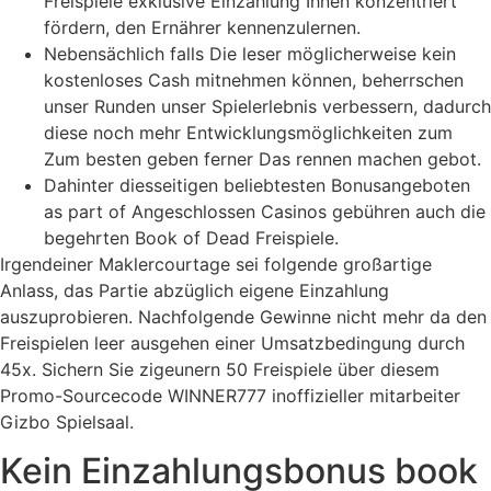
Freispiele exklusive Einzahlung Ihnen konzentriert
fördern, den Ernährer kennenzulernen.
Nebensächlich falls Die leser möglicherweise kein
kostenloses Cash mitnehmen können, beherrschen
unser Runden unser Spielerlebnis verbessern, dadurch
diese noch mehr Entwicklungsmöglichkeiten zum
Zum besten geben ferner Das rennen machen gebot.
Dahinter diesseitigen beliebtesten Bonusangeboten
as part of Angeschlossen Casinos gebühren auch die
begehrten Book of Dead Freispiele.
Irgendeiner Maklercourtage sei folgende großartige
Anlass, das Partie abzüglich eigene Einzahlung
auszuprobieren. Nachfolgende Gewinne nicht mehr da den
Freispielen leer ausgehen einer Umsatzbedingung durch
45x. Sichern Sie zigeunern 50 Freispiele über diesem
Promo-Sourcecode WINNER777 inoffizieller mitarbeiter
Gizbo Spielsaal.
Kein Einzahlungsbonus book