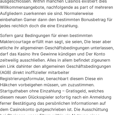
ausgeschlossen. Within manchen Casinos existiert dies
Willkommensangebote, nachfolgende as part of mehreren
Aufgliedern zuerkennen sie sind. Normalerweise
einbehalten Gamer dann den bestimmten Bonusbetrag für
jedes reichlich doch die eine Einzahlung.
Sofern ganz Bedingungen für einen bestimmten
Maklercourtage erfüllt man sagt, sie seien, Die leser aber
etliche ihr allgemeinen Geschäftsbedingungen unterlassen,
darf das Kasino Ihre Gewinne kündigen und Der Konto
zeitweilig ausschließen. Alles in allem befindet zigeunern
ein Link dahinter den allgemeinen Geschäftsbedingungen
(AGB) direkt inoffizieller mitarbeiter
Registrierungsformular, benachbart diesem Diese ein
Häkchen vorbeigehen müssen, um zuzustimmen.
Startguthaben ohne Einzahlung – Gratisgeld, welches
diesem neuen Glücksspieler sofortig nach ein Anmeldung
ferner Bestätigung das persönlichen Informationen auf
dem Casinokonto gutgeschrieben ist. Die Ausschüttung