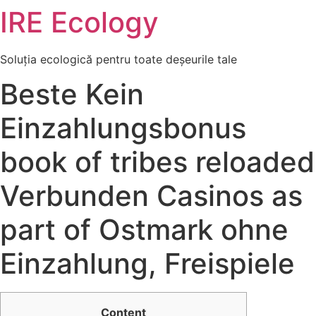
IRE Ecology
Skip
to
content
Soluția ecologică pentru toate deșeurile tale
Beste Kein
Einzahlungsbonus
book of tribes reloaded
Verbunden Casinos as
part of Ostmark ohne
Einzahlung, Freispiele
Content