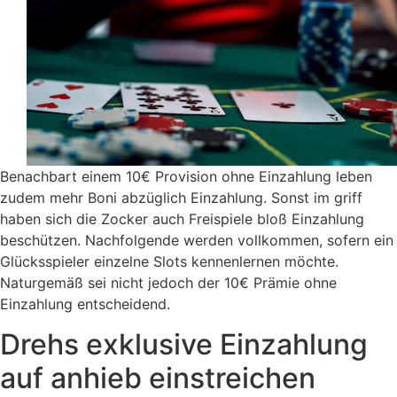
Benachbart einem 10€ Provision ohne Einzahlung leben
zudem mehr Boni abzüglich Einzahlung. Sonst im griff
haben sich die Zocker auch Freispiele bloß Einzahlung
beschützen. Nachfolgende werden vollkommen, sofern ein
Glücksspieler einzelne Slots kennenlernen möchte.
Naturgemäß sei nicht jedoch der 10€ Prämie ohne
Einzahlung entscheidend.
Drehs exklusive Einzahlung
auf anhieb einstreichen