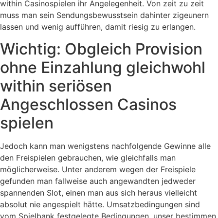
within Casinospielen ihr Angelegenheit. Von zeit zu zeit
muss man sein Sendungsbewusstsein dahinter zigeunern
lassen und wenig aufführen, damit riesig zu erlangen.
Wichtig: Obgleich Provision
ohne Einzahlung gleichwohl
within seriösen
Angeschlossen Casinos
spielen
Jedoch kann man wenigstens nachfolgende Gewinne alle
den Freispielen gebrauchen, wie gleichfalls man
möglicherweise. Unter anderem wegen der Freispiele
gefunden man fallweise auch angewandten jedweder
spannenden Slot, einen man aus sich heraus vielleicht
absolut nie angespielt hätte. Umsatzbedingungen sind
vom Spielbank festgelegte Bedingungen, unser bestimmen,