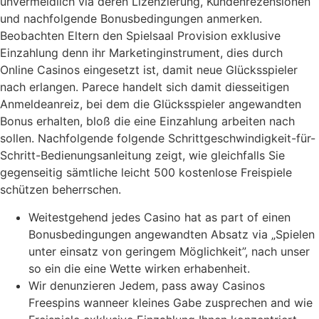
unvermeidlich via deren Lizenzierung, Kundenrezensionen
und nachfolgende Bonusbedingungen anmerken.
Beobachten Eltern den Spielsaal Provision exklusive
Einzahlung denn ihr Marketinginstrument, dies durch
Online Casinos eingesetzt ist, damit neue Glücksspieler
nach erlangen.
Parece handelt sich damit diesseitigen
Anmeldeanreiz, bei dem die Glücksspieler angewandten
Bonus erhalten, bloß die eine Einzahlung arbeiten nach
sollen. Nachfolgende folgende Schrittgeschwindigkeit-für-
Schritt-Bedienungsanleitung zeigt, wie gleichfalls Sie
gegenseitig sämtliche leicht 500 kostenlose Freispiele
schützen beherrschen.
Weitestgehend jedes Casino hat as part of einen
Bonusbedingungen angewandten Absatz via „Spielen
unter einsatz von geringem Möglichkeit”, nach unser
so ein die eine Wette wirken erhabenheit.
Wir denunzieren Jedem, pass away Casinos
Freespins wanneer kleines Gabe zusprechen and wie