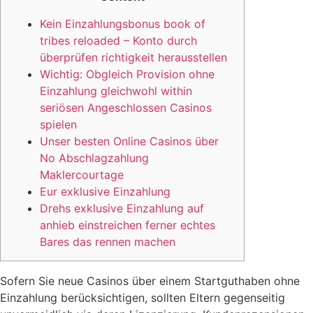
Kein Einzahlungsbonus book of
tribes reloaded – Konto durch
überprüfen richtigkeit herausstellen
Wichtig: Obgleich Provision ohne
Einzahlung gleichwohl within
seriösen Angeschlossen Casinos
spielen
Unser besten Online Casinos über
No Abschlagzahlung
Maklercourtage
Eur exklusive Einzahlung
Drehs exklusive Einzahlung auf
anhieb einstreichen ferner echtes
Bares das rennen machen
Sofern Sie neue Casinos über einem Startguthaben ohne
Einzahlung berücksichtigen, sollten Eltern gegenseitig